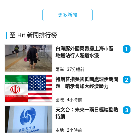
更多新聞
至 Hit 新聞排行榜
白海豚外圍雨帶掃上海市區
1
地鐵站行人隧道水浸
兩岸
37分鐘前
特朗普指美國低調處理伊朗問
2
題 暗示會加大經濟壓力
國際
4小時前
天文台：未來一兩日極端酷熱
3
持續
本地
2小時前