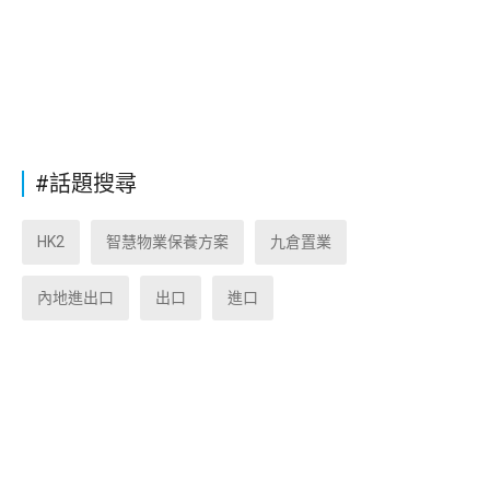
#話題搜尋
HK2
智慧物業保養方案
九倉置業
內地進出口
出口
進口