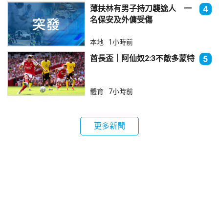
薄扶林有男子持刀襲途人 一
4
名保安及外傭受傷
本地
1小時前
酋長盃｜阿仙奴2:3不敵多蒙特
5
體育
7小時前
更多新聞