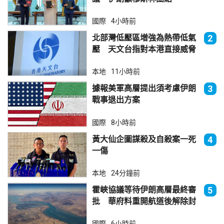
國際
4小時前
北部灣低壓區增強為熱帶低氣
2
壓 天文台指對本港直接威脅
不大
本地
11小時前
據報美軍高層提出須考慮伊朗
3
戰事退出方案
國際
8小時前
黃大仙企圖謀殺及自殺案一死
4
一傷
本地
24分鐘前
霍峽協議等待伊朗高層最終審
5
批 華府料重開航道後解除封
鎖
國際
6小時前