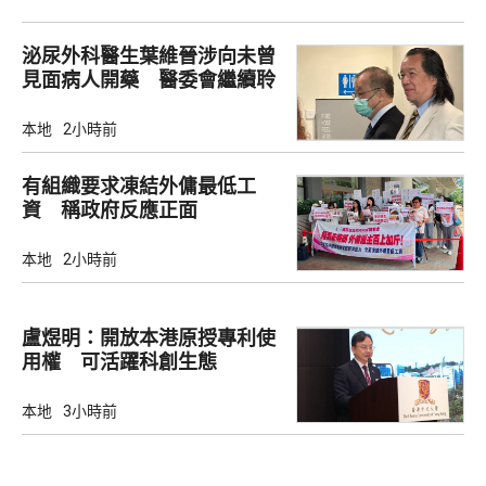
泌尿外科醫生葉維晉涉向未曾
見面病人開藥 醫委會繼續聆
訊
本地
2小時前
有組織要求凍結外傭最低工
資 稱政府反應正面
本地
2小時前
盧煜明：開放本港原授專利使
用權 可活躍科創生態
本地
3小時前