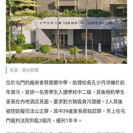
來源：商台新聞
位於屯門的廠商會蔡章閣中學，助理校長孔少丹涉嫌於前
年貪污，安排一名男學生入讀學校中二級，其後相約學生
家長在內地酒店見面，要求對方銷毀貪污證據。2人其後
被控妨礙司法公正罪，其中39歲家長蔡鈺認罪，早上在屯
門裁判法院判監3個月，緩刑1年半。