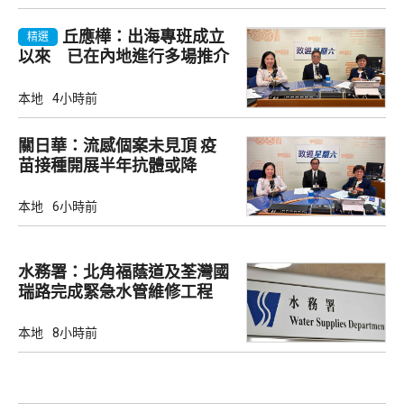
丘應樺：出海專班成立
精選
以來 已在內地進行多場推介
會
本地
4小時前
關日華：流感個案未見頂 疫
苗接種開展半年抗體或降
本地
6小時前
水務署：北角福蔭道及荃灣國
瑞路完成緊急水管維修工程
本地
8小時前