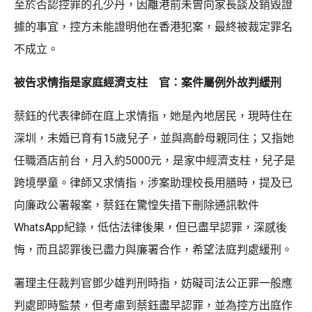
至於否認控罪的孔少丹，因離港前未曾向家長談及銷毀證
據的事宜，控方未能證明他在香港犯案，最終被裁定罪名
不成立。
被告求情指是家庭經濟支柱 官：案件屬例外故判緩刑
蔡鈺的代表律師在庭上求情指，她是內地居民，現時住在
深圳，未婚已育有15歲兒子，並與高齡母親同住；又指她
任職酒店前台，月入約5000元，是家中經濟支柱，兒子是
跨境學童。律師又求情指，涉案助理校長用膳時，提及已
向廉政公署報案，蔡鈺在驚惶失措下刪除通訊軟件
WhatsApp紀錄，低估法律後果，但已盡早認罪，深感後
悔，而且認罪後已盡力與廉署合作，希望法庭判處緩刑。
署理主任裁判官鄧少雄判刑時指，妨礙司法公正罪一般應
判處即時監禁，但考慮到蔡鈺盡早認罪，並為控方出庭作