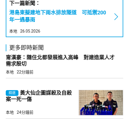
下一篇新聞：
港島東擬建地下雨水排放隧道 可抵禦200
年一遇暴雨
本地
26.05.2026
更多即時新聞
甯漢豪：隨住北都發展進入高峰 對建造業人才
需求殷切
本地
22分鐘前
黃大仙企圖謀殺及自殺
精選
案一死一傷
本地
24分鐘前