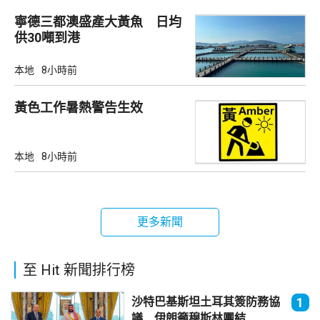
寧德三都澳盛產大黃魚 日均
供30噸到港
本地
8小時前
黃色工作暑熱警告生效
本地
8小時前
更多新聞
至 Hit 新聞排行榜
沙特巴基斯坦土耳其簽防務協
1
議 伊朗籲穆斯林團結