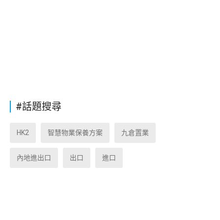
#話題搜尋
HK2
智慧物業保養方案
九倉置業
內地進出口
出口
進口