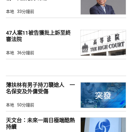
本地
33分鐘前
47人案11被告獲批上訴至終
審法院
本地
36分鐘前
薄扶林有男子持刀襲途人 一
名保安及外傭受傷
本地
50分鐘前
天文台：未來一兩日極端酷熱
持續