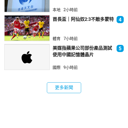
本地
2小時前
酋長盃｜阿仙奴2:3不敵多蒙特
4
體育
7小時前
美媒指蘋果公司部份產品測試
5
使用中國記憶體晶片
國際
9小時前
更多新聞