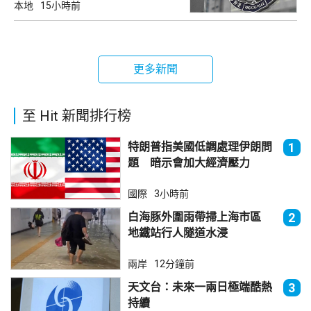
本地
15小時前
更多新聞
至 Hit 新聞排行榜
特朗普指美國低調處理伊朗問
1
題 暗示會加大經濟壓力
國際
3小時前
白海豚外圍雨帶掃上海市區
2
地鐵站行人隧道水浸
兩岸
12分鐘前
天文台：未來一兩日極端酷熱
3
持續