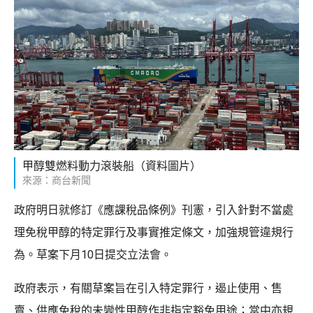
甲醇雙燃料動力滾裝船（資料圖片）
來源：商台新聞
政府明日就修訂《應課稅品條例》刊憲，引入針對不當處
理免稅甲醇的特定罪行及事實推定條文，加強規管違規行
為。草案下月10日提交立法會。
政府表示，有關草案旨在引入特定罪行，遏止使用、售
賣、供應免稅的未變性甲醇作非指定豁免用途；當中亦規