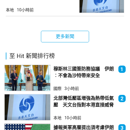
不大
本地
10小時前
更多新聞
至 Hit 新聞排行榜
穆斯林三國簽防務協議 伊朗
1
︰不會為沙特帶來安全
國際
3小時前
北部灣低壓區增強為熱帶低氣
2
壓 天文台指對本港直接威脅
不大
本地
10小時前
據報美軍高層提出須考慮伊朗
3