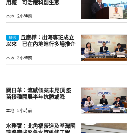
用權 可活躍科創生態
本地
2小時前
丘應樺：出海專班成立
精選
以來 已在內地進行多場推介
會
本地
3小時前
關日華：流感個案未見頂 疫
苗接種開展半年抗體或降
本地
5小時前
水務署：北角福蔭道及荃灣國
瑞路完成緊急水管維修工程