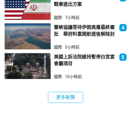
戰事退出方案
國際
7小時前
霍峽協議等待伊朗高層最終審
4
批 華府料重開航道後解除封
鎖
國際
5小時前
美國上訴法院維持暫停白宮宴
5
會廳項目
國際
10小時前
更多新聞