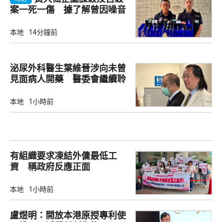
案一死一傷 據了解曾因噪音
爭執
本地
14分鐘前
泌尿外科醫生葉維晉涉向未曾
見面病人開藥 醫委會繼續聆
訊
本地
1小時前
有組織要求凍結外傭最低工
資 稱政府反應正面
本地
1小時前
盧煜明：開放本港原授專利使