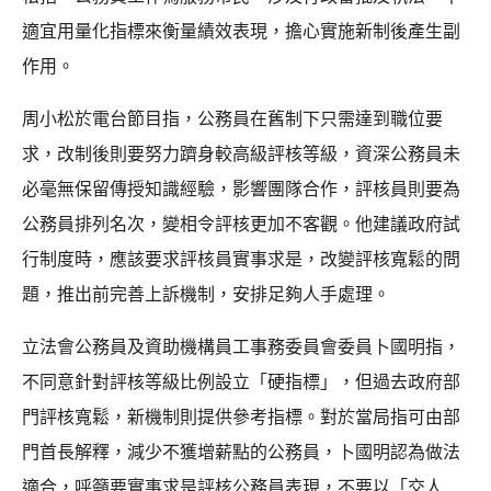
適宜用量化指標來衡量績效表現，擔心實施新制後產生副
作用。
周小松於電台節目指，公務員在舊制下只需達到職位要
求，改制後則要努力躋身較高級評核等級，資深公務員未
必毫無保留傳授知識經驗，影響團隊合作，評核員則要為
公務員排列名次，變相令評核更加不客觀。他建議政府試
行制度時，應該要求評核員實事求是，改變評核寬鬆的問
題，推出前完善上訴機制，安排足夠人手處理。
立法會公務員及資助機構員工事務委員會委員卜國明指，
不同意針對評核等級比例設立「硬指標」，但過去政府部
門評核寬鬆，新機制則提供參考指標。對於當局指可由部
門首長解釋，減少不獲增薪點的公務員，卜國明認為做法
適合，呼籲要實事求是評核公務員表現，不要以「交人