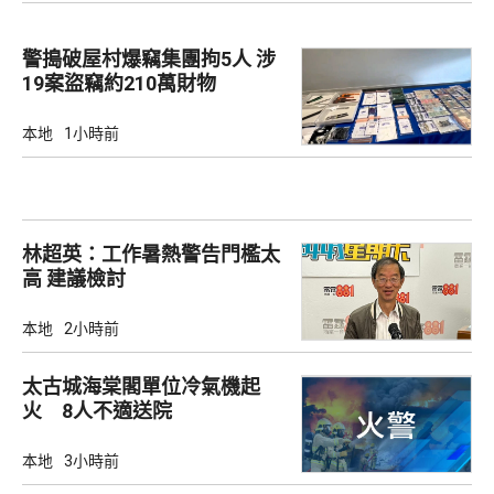
警搗破屋村爆竊集團拘5人 涉
19案盜竊約210萬財物
本地
1小時前
林超英：工作暑熱警告門檻太
高 建議檢討
本地
2小時前
太古城海棠閣單位冷氣機起
火 8人不適送院
本地
3小時前