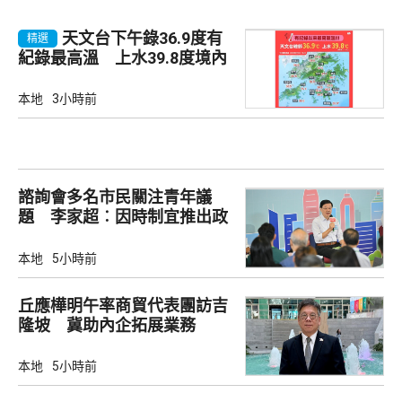
天文台下午錄36.9度有
精選
紀錄最高溫 上水39.8度境內
最高
本地
3小時前
諮詢會多名市民關注青年議
題 李家超︰因時制宜推出政
策
本地
5小時前
丘應樺明午率商貿代表團訪吉
隆坡 冀助內企拓展業務
本地
5小時前