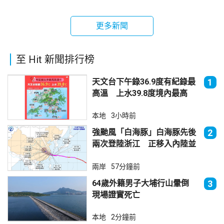
更多新聞
至 Hit 新聞排行榜
天文台下午錄36.9度有紀錄最
1
高溫 上水39.8度境內最高
本地
3小時前
強颱風「白海豚」白海豚先後
2
兩次登陸浙江 正移入內陸並
減弱
兩岸
57分鐘前
64歲外籍男子大埔行山暈倒
3
現場證實死亡
本地
2分鐘前