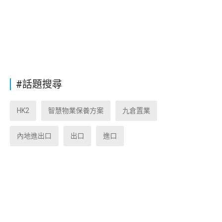
#話題搜尋
HK2
智慧物業保養方案
九倉置業
內地進出口
出口
進口