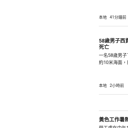
提供個人資料。 偽冒程式帳戶訛稱代表
務中心，企圖
內的不明連結
本地
41分鐘前
強調與有關程
交警方跟進。
58歲男子
死亡
一名58歲男
約10米海面
家救起，送到
軍澳醫院搶救
確定。
本地
2小時前
黃色工作暑
勞工處在中午