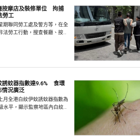
 負責人指，居民個人
廳按摩店及裝修單位 拘捕
包括保險收益在內，應依法繳納
法勞工
是國際通行做法，亦是中國個人
星期聯同勞工處及警方等，在全
來，一直堅持的基本原則...
非法勞工行動，搜查餐廳、按摩
等，拘捕10男2女懷疑非法勞
至62歲，當中一名男子持有「行街
嫌聘用相關非法勞工的僱主，入
在進行。
誘蚊器指數達9.6% 食環
布情況廣泛
上月全港白紋伊蚊誘蚊器指數為
於二級水平，顯示監察地區內白紋伊
頗為廣泛。62個監察地區中，3
誘蚊器指數高於20%，分別是啟
馬鞍山，大多位於區內的私人住
學校、醫院及公眾地方。 食環