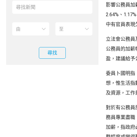
影響公務員加
2.64%、1
中有官員表現
立法會公務員
公務員的加薪
尋找
盈，建議給予
委員卜國明指
想，惟生活指
及資源，工作
對於有公務員
務員專業盡職
加薪，指政府
整幅度或變得