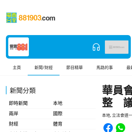
主頁
新聞/財經
節目精華
馬路的事
最
華員
新聞分類
整 
即時新聞
本地
兩岸
國際
本地, 立法會道
Share to Face
Share t
財經
體育