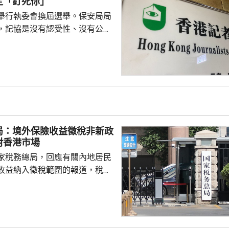
定「釘死你」
又指自己不...
舉行執委會換屆選舉。保安局局
，記協是沒有認受性、沒有公信
報今次參選的全部是外媒、自由
者，批評一個主流傳媒的人都沒
上做香港記者協會；又指記協沒
字，是黑箱作業。 鄧炳強指
，在黑暴期間為暴徒護航，在黎
偏頗，誤導公眾，宣稱黎智英因
由而身陷囹圄。他又批評有團體
局：境外保險收益徵稅非新政
，從事與職工會無關的行...
對香港市場
家稅務總局，回應有關內地居民
收益納入徵稅範圍的報道，稅務
負責人指，按照中國個人所得稅
中國稅收居民需就全球所得，履
境外保險收益也屬於應納稅所得
新政策，更不是專門針對香港保