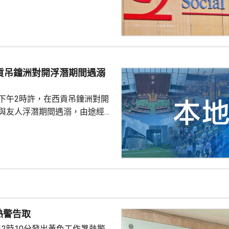
社署服
誘騙市民回覆其短訊或點擊短訊
，以盗取市民的個人資料。社署
式帳戶沒有任何關係，已將事件
西貢吊鐘洲對開浮潛期間遇溺
子下午2時許，在西貢吊鐘洲對開
，與友人浮潛期間遇溺，由途經船
西貢水警基地，再由救護車送將
，其後證實死亡，死因有待驗屍
熱警告取
12時10分發出黃色工作暑熱警