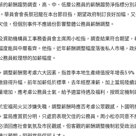
薪的薪酬趨勢調查，高、中、低層公務員的薪酬趨勢淨指標分別為4
.17%。華員會會長蔡冠龍在本台節目指，期望政府制訂良好加幅，
欠佳，但個別事件不應過份影響整體公務員薪酬調整。
及資助機構員工事務委員會主席周小松指，調查結果符合期望，
幅度能與中層看齊。他指，近年薪酬調整幅度落後私人市場，政
公務員較理想的加薪幅度。
，調整薪酬需考慮六大因素，指首季本地生產總值按年增長5.9%
數錄得升幅，前年加薪低於標準，去年經歷凍薪，加上當局陸續
量增加，應考慮公務員士氣，給予適當待遇及福利，按既定機制
於宏福苑火災涉嫌失職，調整薪酬時應否考慮公眾觀感，卜國明
，當局應賞罰分明，只處罰表現欠佳的公務員。周小松亦同意不
必須回應社會氣氛及市民觀感，但客觀的薪酬調整機制若受政治
難以預期，阻礙當局保留人才。