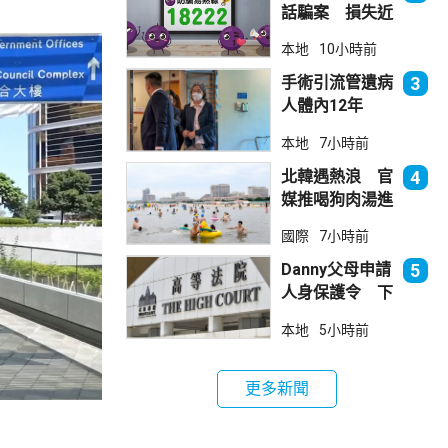
話騙案 損失近
6900萬元
本地
10小時前
手術引流管遺病
3
人體內12年
女醫生石岳容專
本地
7小時前
業失當除牌1個
月
北韓遇熱浪 官
4
媒推喝狗肉湯進
補
國際
7小時前
Danny父母申請
5
人身保護令 下
月底前裁決
本地
5小時前
更多新聞