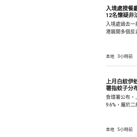
險市場，無需過度解讀。
入境處搜餐
從境外取得，
12名懷疑非
個人所得稅，
入境處過去一
所得稅法實施以
港展開多個反
店及裝修單位
工，年齡35
紙」。至於涉
本地
3小時前
境處指調查仍
上月白紋伊蚊
署指蚊子分
食環署公布，
9.6%，屬
蚊的分布情況
個地區的分區
德、長沙灣及
本地
5小時前
宅、公共屋邨、