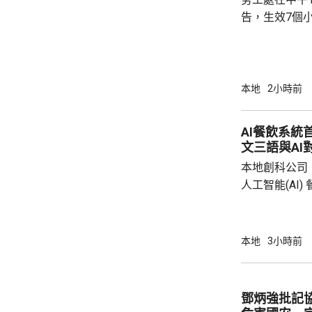
告，生效7個
本地
2小時前
AI餐飲系統
文三語與AI
本地創科公司
人工智能(AI
用。食客掃描
音或文字對話
話或英文對話
本地
3小時前
AI推薦菜式
牌文化等。 率先試行的是機場一間餐廳，有內
地旅客體驗後
鄧炳強批記
招牌菜式，較