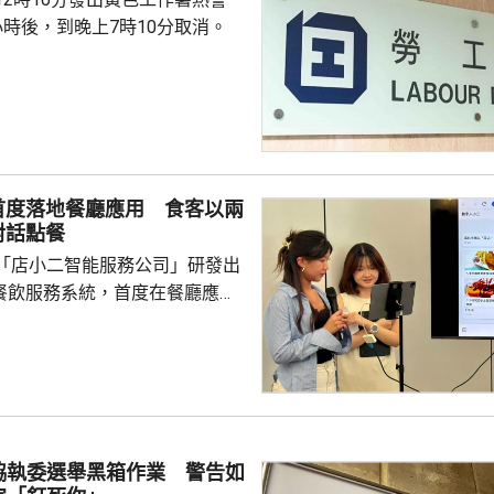
小時後，到晚上7時10分取消。
首度落地餐廳應用 食客以兩
對話點餐
「店小二智能服務公司」研發出
) 餐飲服務系統，首度在餐廳應
點餐的二維碼後，會出現與AI語
的介面，可選擇以廣東話、普通
，食客根據AI指示點餐，亦可讓
、解答疑難，及介紹食物故事和品
表示，以往點餐前會在網上搜尋
協執委選舉黑箱作業 警告如
為耗時，而AI能因應需求快速推