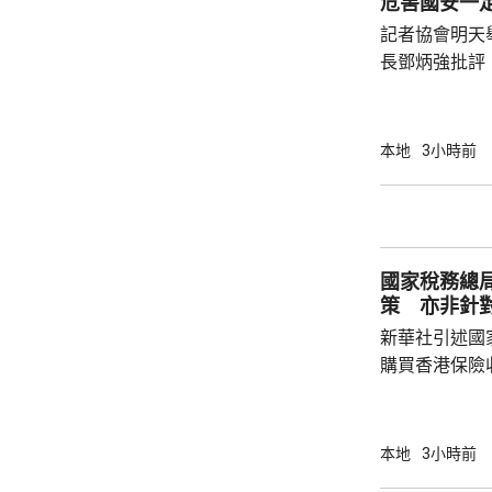
危害國安一
薦適合的菜式；
記者協會明天
長鄧炳強批評
力的團體，據
媒體和網媒記
有，難以稱得
本地
3小時前
有公布參選人的名
記協劣績斑斑
智英案中立場
為捍衛新聞自
國家稅務總
濫用職工會名義
策 亦非針
新華社引述國
購買香港保險
總局相關司局
法相關規定，
行納稅義務，
本地
3小時前
的範疇，並非