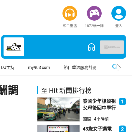
節目重溫
1872玩一陣
登入
搜尋
DJ主持
my903.com
節目重溫服務計劃
酬調
至 Hit 新聞排行榜
泰國少年槍殺祖
1
父母後回中學行
兇 累計最少8
國際
4小時前
死23傷
43歲女子遇電
2