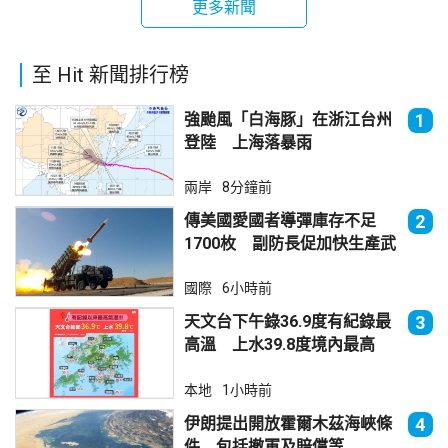
更多新聞
至 Hit 新聞排行榜
強颱風「白海豚」在浙江台州
1
登陸 上海落暴雨
兩岸
8分鐘前
傳美國愛國者導彈庫存不足
2
1700枚 副防長促加快生產武
器
國際
6小時前
天文台下午錄36.9度有紀錄最
3
高溫 上水39.8度境內最高
本地
1小時前
伊朗提出開放霍爾木茲海峽條
4
件 包括撤軍及賠償等