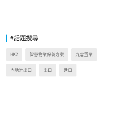
#話題搜尋
HK2
智慧物業保養方案
九倉置業
內地進出口
出口
進口