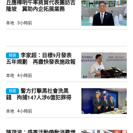
丘應樺明午率商貿代表團訪吉
隆坡 冀助內企拓展業務
本地
3小時前
李家超：目標9月發表
精選
五年規劃 再盡快發表施政報
告
本地
4小時前
警方打擊黑社會洗黑
精選
錢 拘捕147人涉6億犯罪得
益
本地
4小時前
陳茂波：盛事活動帶動消費增