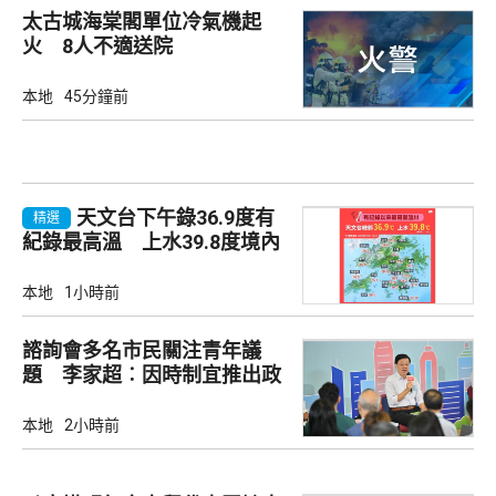
太古城海棠閣單位冷氣機起
火 8人不適送院
本地
45分鐘前
天文台下午錄36.9度有
精選
紀錄最高溫 上水39.8度境內
最高
本地
1小時前
諮詢會多名市民關注青年議
題 李家超︰因時制宜推出政
策
本地
2小時前