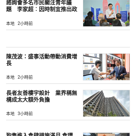
諮詢會多名市民關注青年議
題 李家超︰因時制宜推出政
策
本地
2小時前
陳茂波：盛事活動帶動消費增
長
本地
2小時前
長者友善樓宇設計 業界稱無
構成太大額外負擔
本地
3小時前
狗隻進入食肆措施滿月 食環