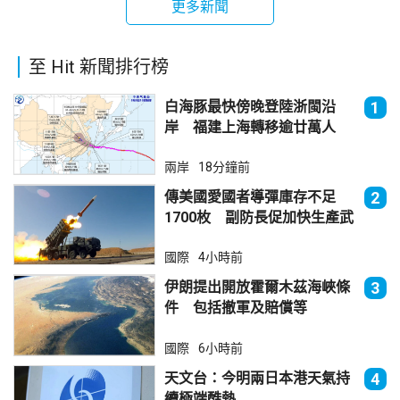
更多新聞
至 Hit 新聞排行榜
白海豚最快傍晚登陸浙閩沿
1
岸 福建上海轉移逾廿萬人
兩岸
18分鐘前
傳美國愛國者導彈庫存不足
2
1700枚 副防長促加快生產武
器
國際
4小時前
伊朗提出開放霍爾木茲海峽條
3
件 包括撤軍及賠償等
國際
6小時前
天文台：今明兩日本港天氣持
4
續極端酷熱