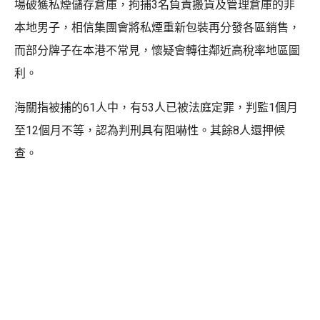
場破獲私煙儲存倉庫，拘捕3名負責搬貨及管理倉庫的非
本地男子，相信集團會將私煙重新包裝再分發各區銷售，
而部分牌子在本港不常見，懷疑會轉往鄰近高稅率地區圖
利。
海關指被捕的61人中，有53人已被法庭定罪，判監1個月
至12個月不等，認為判刑具有阻嚇性。其餘8人還押候
查。