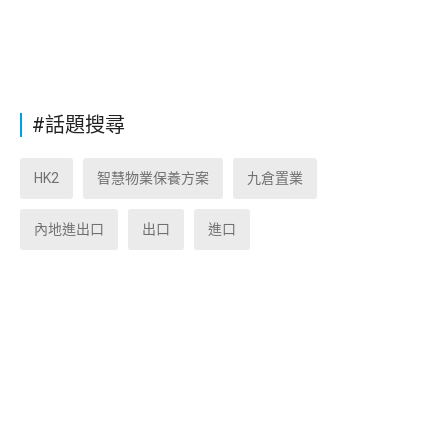
#話題搜尋
HK2
智慧物業保養方案
九倉置業
內地進出口
出口
進口