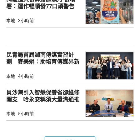
署：運作暢順發77口頭警告
本地
3小時前
民青局首屆湖南傳媒實習計
劃 麥美娟：助培育傳媒界新
生代
本地
4小時前
貝沙灣引入智慧保養省卻維修
開支 哈永安稱須大量溝通推
動
本地
5小時前