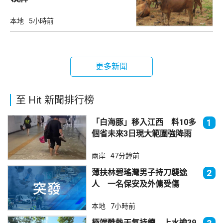
本地
5小時前
更多新聞
至 Hit 新聞排行榜
「白海豚」移入江西 料10多
1
個省未來3日現大範圍強降雨
兩岸
47分鐘前
薄扶林碧瑤灣男子持刀襲途
2
人 一名保安及外傭受傷
本地
7小時前
極端酷熱天氣持續 上水逾39