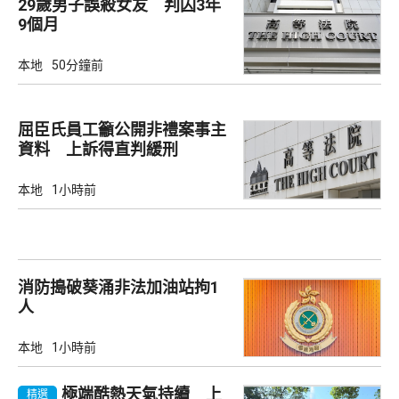
29歲男子誤殺女友 判囚3年
9個月
本地
50分鐘前
屈臣氏員工籲公開非禮案事主
資料 上訴得直判緩刑
本地
1小時前
消防搗破葵涌非法加油站拘1
人
本地
1小時前
極端酷熱天氣持續 上
精選