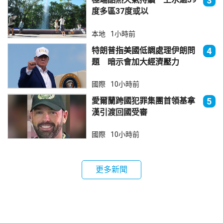
3
度多區37度或以
本地
1小時前
特朗普指美國低調處理伊朗問
4
題 暗示會加大經濟壓力
國際
10小時前
愛爾蘭跨國犯罪集團首領基拿
5
漢引渡回國受審
國際
10小時前
更多新聞