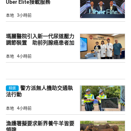
Uber Elite接載服務
本地
3小時前
瑪麗醫院引入新一代尿道壓力
調節裝置 助前列腺癌患者加
強控尿能力
本地
4小時前
警方派無人機助交通執
精選
法行動
本地
4小時前
漁護署擬要求新界養牛羊皆要
領牌