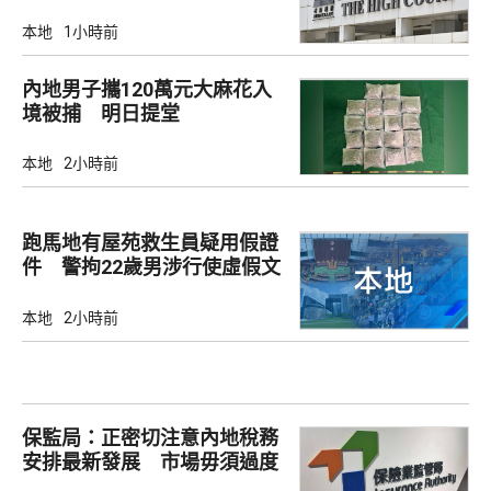
本地
1小時前
內地男子攜120萬元大麻花入
境被捕 明日提堂
本地
2小時前
跑馬地有屋苑救生員疑用假證
件 警拘22歲男涉行使虛假文
書
本地
2小時前
保監局：正密切注意內地稅務
安排最新發展 市場毋須過度
解讀