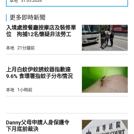
本地
31.05.2026
更多即時新聞
入境處搜餐廳按摩店及裝修單
位 拘捕12名懷疑非法勞工
本地
21分鐘前
上月白紋伊蚊誘蚊器指數達
9.6% 食環署指蚊子分布情況
廣泛
本地
1小時前
Danny父母申請人身保護令
下月底前裁決