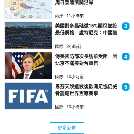
周日登陸浙閩沿岸
兩岸
11小時前
美國對多晶硅徵15%關稅並設
3
最低價格 盧特尼克：中國無
法再傾銷
國際
8小時前
傳美國防部次長訪華受阻 因
4
北京不滿美對台軍售
國際
10小時前
恩芬天奴道歉後歐洲足協仍威
5
脅罷踢世界盃等賽事
國際
10小時前
更多新聞