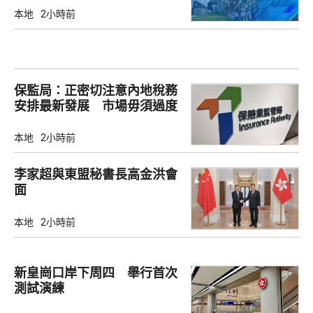
本地
2小時前
保監局：正密切注意內地稅務
安排最新發展 市場毋須過度
解讀
本地
2小時前
李家超與東盟秘書長高金洪會
面
本地
2小時前
新皇崗口岸下周四 舉行首次
測試演練