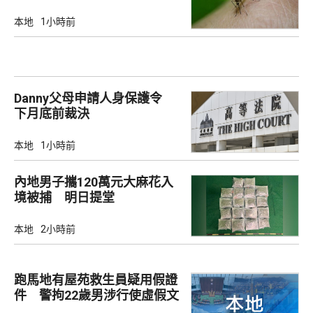
廣泛
本地
1小時前
Danny父母申請人身保護令
下月底前裁決
本地
1小時前
內地男子攜120萬元大麻花入
境被捕 明日提堂
本地
2小時前
跑馬地有屋苑救生員疑用假證
件 警拘22歲男涉行使虛假文
書