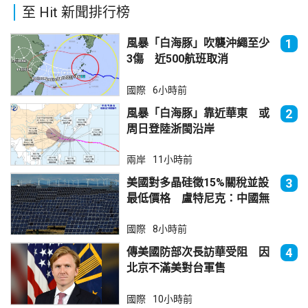
至 Hit 新聞排行榜
風暴「白海豚」吹襲沖繩至少
1
3傷 近500航班取消
國際
6小時前
風暴「白海豚」靠近華東 或
2
周日登陸浙閩沿岸
兩岸
11小時前
美國對多晶硅徵15%關稅並設
3
最低價格 盧特尼克：中國無
法再傾銷
國際
8小時前
傳美國防部次長訪華受阻 因
4
北京不滿美對台軍售
國際
10小時前