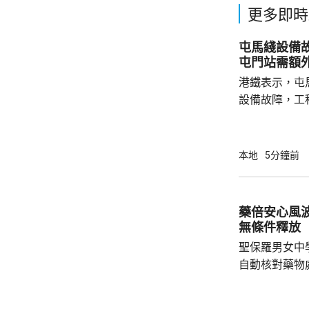
更多即時
屯馬綫設備
屯門站需額外
港鐵表示，屯
設備故障，工
關路段可恢復
需要慢駛。來
額外25至3
本地
5分鐘前
協助乘客及加
藥倍安心風
無條件釋放
聖保羅男女中
自動核對藥物
年被質疑是由
城大學生鄭曦