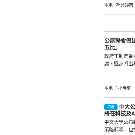
意下披露個人
本地
25分鐘前
捕並獲准保釋
實，已向警方
公屋聯會倡
五比」
政府正制定香
議，逐步將出
由「7比3」
廣表示，隨著
出租公屋，亦
本地
1小時前
且應由現時就
屋逐步落成後
中大
精選
規劃內，訂明
將在科技及A
制定落實時間表。 聯會又期望政府
中文大學公布
屋計劃，讓公屋
策略範疇，包