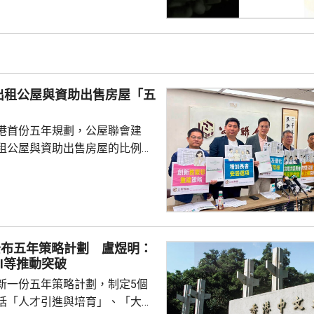
資料並造成指明傷害，被警方拘
候查。鄭曦琳今日在社交平台證
完成踢保程序，獲無條件釋放。
出租公屋與資助出售房屋「五
港首份五年規劃，公屋聯會建
租公屋與資助出售房屋的比例，
調整至「5比5」。聯會副主席梁文
公屋供應增加，有空間既能滿足
可提高資助出售房屋的比例，而
開始研究調整比例，而非等到公
才決定。他認為，當局應於五年
公布五年策略計劃 盧煜明：
會研究調整比例至「5比5」，並
I等推動突破
重推出售公
新一份五年策略計劃，制定5個
居民可以向上流動，...
括「人才引進與培育」、「大學