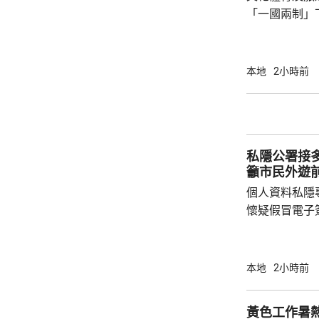
別傳統分法，當
「一國兩制」
勢，以創新多
寶，增進市民
淑佩在一個慶
本地
2小時前
指康文署轄下
2024年4月
及非物質文化
主題的「中華
私隱公署接
舉辦逾280場
籲市民外遊
個人資料私隱
懷疑假冒電子
300多元至1
鍾麗玲指，個
不少市民會自
本地
2小時前
尋結果中瀏覽
甚至提交費用
黃色工作暑
終亦沒有獲發電子簽證。