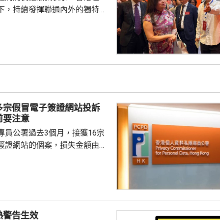
中馬鞍山警區延...
下，持續發揮聯通內外的獨特優
元的形式，向中外推廣文化瑰
對國家的認同感與文化自信。 羅
祝中國共產黨成立活動上致辭，
的「弘揚中華文化辦公室」自
成立以來，舉辦中國通識系列展覽
遺產旗艦項目，而以「傳奇」為
文化節」正如火如荼進行，預計
多宗假冒電子簽證網站投訴
演出和活動，善用香港國際...
前要注意
專員公署過去3個月，接獲16宗
簽證網站的個案，損失金額由
700多元不等。個人資料私隱專員
案主要涉及旅遊簽證，由於現時
行在網上申請旅遊簽證，但在搜
到懷疑假冒網站，提交個人資料
，付錢後發現網站沒有反應，最
熱警告生效
 鍾麗玲指，騙徒可以