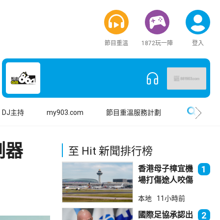
節目重溫
1872玩一陣
登入
搜尋
DJ主持
my903.com
節目重溫服務計劃
測器
至 Hit 新聞排行榜
香港母子樟宜機
1
場打傷途人咬傷
警員 被新加坡
本地
11小時前
法院判囚
國際足協承認出
2