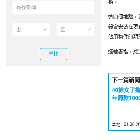
務。
這四個地點，
器會安裝在現
佔用物件的類
運輸署指，感
尋找
下一篇新聞
40歲女子
年罰款100
本地
01.06.2