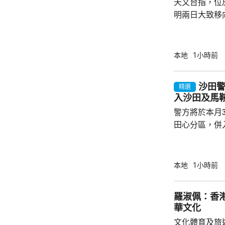
天文台指，位
明兩日大致移
定天氣，並與
日本港風勢仍
續，而受熱帶
本地
1小時前
影響，周末期
氣溫達36度
沙田
精選
入沙田及馬
警方將於本月
田心分區，併
區。在新劃定
馬鞍山分區，
仍然保留在沙田分區內。
本地
1小時前
個分區的新轄
要地標、交通
羅淑佩：香
節慶活動等方
華文化
迅速應對。 警方又指，今次重新劃定的分區有
文化體育及旅