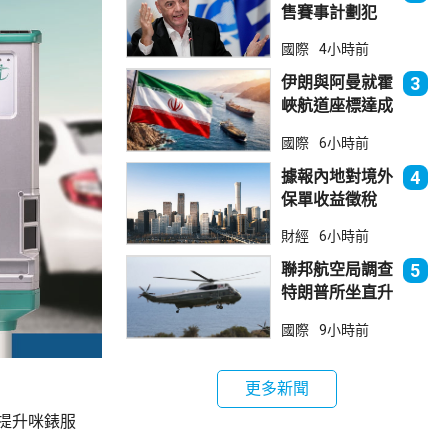
售賽事計劃犯
錯 惟仍全力支
國際
4小時前
持恩芬天奴
伊朗與阿曼就霍
3
峽航道座標達成
一致 新航道大
國際
6小時前
部分途經伊朗領
海
據報內地對境外
4
保單收益徵稅
20% 保誠滙控
財經
6小時前
倫敦股價急跌
聯邦航空局調查
5
特朗普所坐直升
機遭遇的飛行安
國際
9小時前
全事件
更多新聞
提升咪錶服