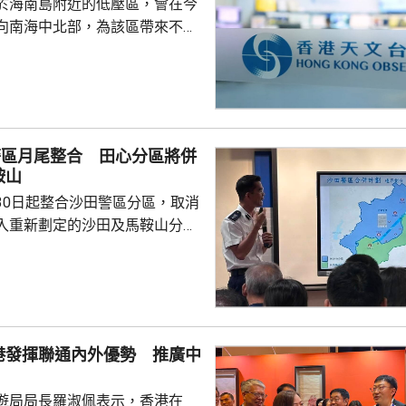
於海南島附近的低壓區，會在今
向南海中北部，為該區帶來不穩
香港保持相當距離。預料今明兩
然微弱，未來數日高溫天氣持
氣旋「白海豚」的外圍下沉氣流
間天氣極端酷熱，新界部分地區
或以上。
警區月尾整合 田心分區將併
鞍山
30日起整合沙田警區分區，取消
入重新劃定的沙田及馬鞍山分
分區下，大圍及車公廟將會納入
而沙田圍、第一城及石門地鐵站
 警方指，重新界定兩
區時，已充分考慮地理形勢、重
黑點、醫院位置，以及年度大型
港發揮聯通內外優勢 推廣中
面的警政需求，確保前線單位能
遊局局長羅淑佩表示，香港在