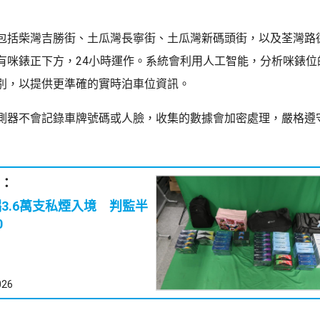
包括柴灣吉勝街、土瓜灣長寧街、土瓜灣新碼頭街，以及荃灣路
有咪錶正下方，24小時運作。系統會利用人工智能，分析咪錶位
別，以提供更準確的實時泊車位資訊。
測器不會記錄車牌號碼或人臉，收集的數據會加密處理，嚴格遵
：
攜3.6萬支私煙入境 判監半
0
026