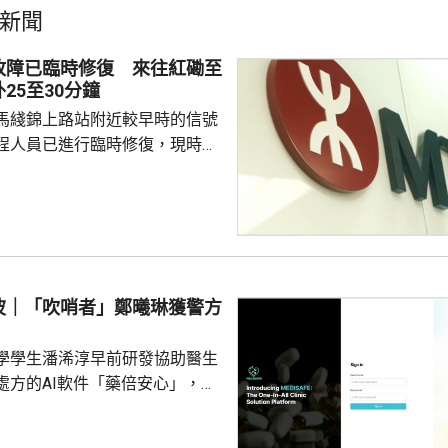
新聞
故障已臨時修復 來往紅磡至
25至30分鐘
馬綫錦上路站附近較早時的信號
程人員已進行臨時修復，現時相
使用兩邊路軌行車，列車經過時
往紅磡至屯門站的行車時間需要
0分鐘。港鐵已在相關車站加派人手
強乘客資訊發佈。
波｜「吹哨者」鄭曦琳獲警方
學學生潘浠淳早前研發協助醫生
處方的AI軟件「藥倍安心」，去
美國公司代為開發。揭發事件的
琳今年2月，涉嫌未獲當事人同