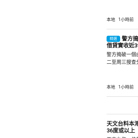
拓展」、「全
學生體驗」及
明表示，中大
本地
1小時前
里程碑，對接
港首個五年規
警方
精選
勢，在生命健
借貸實收近
推動突破，也積
警方搗破一個
年策略計劃歷經
二至周三搜查
中心，拘捕2
「刑事毁壞」
年齡介乎13
本地
1小時前
集團主腦及骨
金，同時凍結
錢。 警方指，相關三合會社團以持牌信貸公司
作掩護，以免
天文台料本
貸，集團一年間向
36度或以上