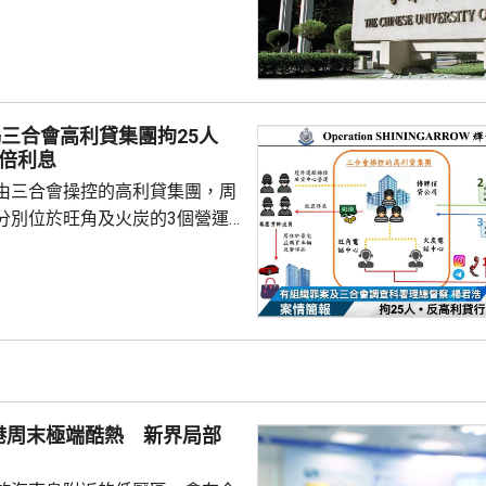
球連繫與校友凝聚」、「教育與
「研究與創新」。中大校長盧煜
五年策略計劃是中大發展的重大
國家十五五規劃，並積極配合香
劃。中大將繼續發揮香港獨特優
搗三合會高利貸集團拘25人
康科技、人工智能及量子科學等
3倍利息
極參與國家科研任務。 中大五
由三合會操控的高利貸集團，周
逾一年籌備，其中包括成...
分別位於旺角及火炭的3個營運
5人，涉嫌「過高利率放債」、
、「刑事恐嚇」及「洗黑錢」，
至69歲，大部份是有黑社會背景的
幹成員。行動中檢獲194萬元現
集團及骨幹成員共約840萬元黑
入息審查作招徠，吸引市民借
港周末極端酷熱 新界局部
約2000人放...