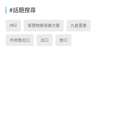
#話題搜尋
HK2
智慧物業保養方案
九倉置業
內地進出口
出口
進口