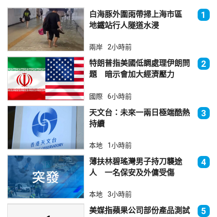
白海豚外圍雨帶掃上海市區
1
地鐵站行人隧道水浸
兩岸
2小時前
特朗普指美國低調處理伊朗問
2
題 暗示會加大經濟壓力
國際
6小時前
天文台：未來一兩日極端酷熱
3
持續
本地
1小時前
薄扶林碧瑤灣男子持刀襲途
4
人 一名保安及外傭受傷
本地
3小時前
美媒指蘋果公司部份產品測試
5