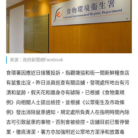
來源：政府新聞網Facebook
食環署因應近日接獲投訴，指觀塘協和街一間新鮮糧食店
有鼠隻出沒，昨日派員巡查有關店舖，發現處所地台有污
漬和鼠跡，假天花和牆身亦有罅隙，已根據《食物業規
例》向相關人士提出檢控，並根據《公眾衛生及市政條
例》發出消除鼠患通知，規定處所負責人在指明時間內除
去可引致鼠患的事物，否則會被檢控。店舖目前已暫停營
業，徹底清潔，署方亦加強附近公眾地方潔淨和放置毒