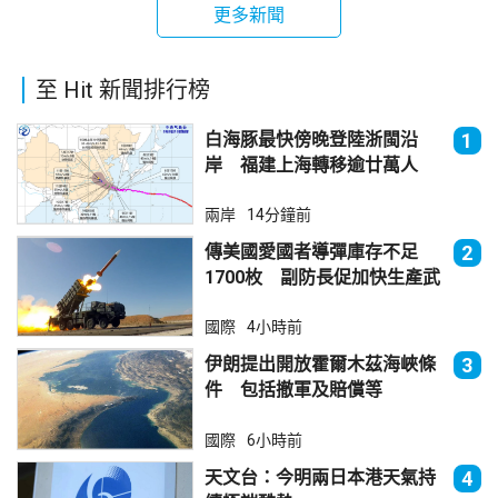
更多新聞
至 Hit 新聞排行榜
白海豚最快傍晚登陸浙閩沿
1
岸 福建上海轉移逾廿萬人
兩岸
14分鐘前
傳美國愛國者導彈庫存不足
2
1700枚 副防長促加快生產武
器
國際
4小時前
伊朗提出開放霍爾木茲海峽條
3
件 包括撤軍及賠償等
國際
6小時前
天文台：今明兩日本港天氣持
4