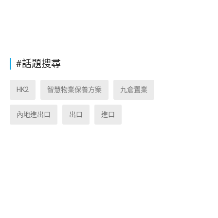
#話題搜尋
HK2
智慧物業保養方案
九倉置業
內地進出口
出口
進口