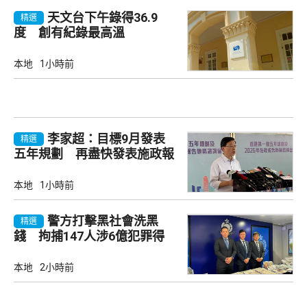
天文台下午錄得36.9
精選
度 創有紀錄最高溫
本地
1小時前
李家超：目標9月發表
精選
五年規劃 再盡快發表施政報
告
本地
1小時前
警方打擊黑社會洗黑
精選
錢 拘捕147人涉6億犯罪得
益
本地
2小時前