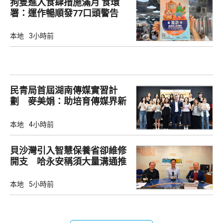
狗隻進入食肆措施滿月 食環
署：運作暢順發77口頭警告
本地
3小時前
民青局首屆湖南傳媒實習計
劃 麥美娟：助培育傳媒界新
生代
本地
4小時前
貝沙灣引入智慧保養省卻維修
開支 哈永安稱須大量溝通推
動
本地
5小時前