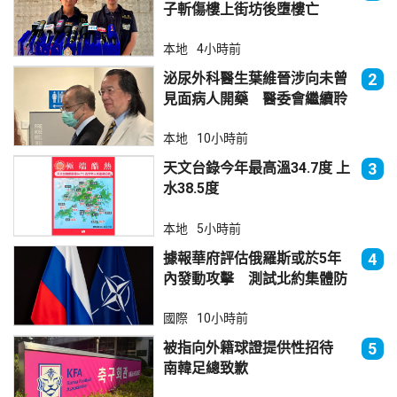
子斬傷樓上街坊後墮樓亡
本地
4小時前
泌尿外科醫生葉維晉涉向未曾
2
見面病人開藥 醫委會繼續聆
訊
本地
10小時前
天文台錄今年最高溫34.7度 上
3
水38.5度
本地
5小時前
據報華府評估俄羅斯或於5年
4
內發動攻擊 測試北約集體防
禦
國際
10小時前
被指向外籍球證提供性招待
5
南韓足總致歉