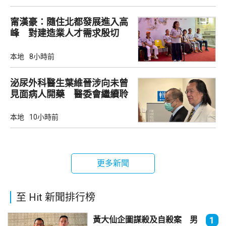
甯漢豪：隨住北都發展進入高
峰 對建造業人才需求殷切
本地
8小時前
泌尿外科醫生葉維晉涉向未曾
見面病人開藥 醫委會繼續聆
訊
本地
10小時前
更多新聞
至 Hit 新聞排行榜
黃大仙企圖謀殺及自殺案 男
1