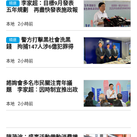
李家超：目標9月發表
精選
五年規劃 再盡快發表施政報
告
本地
2小時前
警方打擊黑社會洗黑
精選
錢 拘捕147人涉6億犯罪得
益
本地
2小時前
諮詢會多名市民關注青年議
題 李家超︰因時制宜推出政
策
本地
2小時前