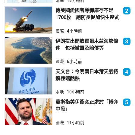
兩岸
18分鐘前
傳美國愛國者導彈庫存不足
2
1700枚 副防長促加快生產武
器
國際
4小時前
伊朗提出開放霍爾木茲海峽條
3
件 包括撤軍及賠償等
國際
6小時前
天文台：今明兩日本港天氣持
4
續極端酷熱
本地
10小時前
萬斯指美伊衝突正處於「博弈
5
中段」
國際
11小時前