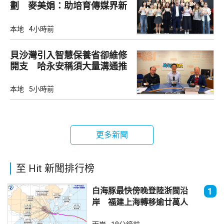
劃 麥美娟：助培育傳媒界新
生代
本地
4小時前
貝沙灣引入智慧保養省卻維修
開支 哈永安稱須大量溝通推
動
本地
5小時前
更多新聞
至 Hit 新聞排行榜
白海豚最快傍晚登陸浙閩沿
1
岸 福建上海轉移逾廿萬人