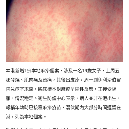
本港新增1宗本地麻疹個案，涉及一名19歲女子，上周五
起發燒、肌肉痛及頭痛，其後出皮疹，周一到伊利沙伯醫
院急症室求醫，臨床樣本對麻疹呈陽性反應，正接受隔
離，情況穩定。衞生防護中心表示，病人並非在港出生，
報稱年幼時已接種麻疹疫苗，潛伏期內大部分時間逗留在
港，列為本地個案。