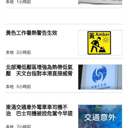
本地
1小時前
黃色工作暑熱警告生效
本地
2小時前
北部灣低壓區增強為熱帶低氣
壓 天文台指對本港直接威脅
不大
本地
5小時前
東涌交通意外電單車司機不
治 巴士司機被控危駕今早提
堂
本地
7小時前