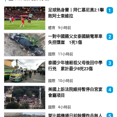
足球熱身賽丨拜仁慕尼黑2:1擊
1
敗阿士東維拉
體育
9小時前
一對中國籍父女泰國騎電單車
2
失控墮崖 1死1傷
國際
11小時前
泰國少年槍殺祖父母後回中學
3
行兇 累計最少8死23傷
國際
10小時前
美國上訴法院維持暫停白宮宴
4
會廳項目
國際
4小時前
萊比錫機場日前裝爆炸品無人
5