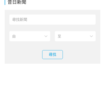
昔日新聞
尋找