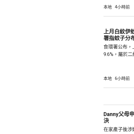
紙」。至於涉
本地
4小時前
境處指調查仍
上月白紋伊蚊
署指蚊子分
食環署公布，
9.6%，屬
蚊的分布情況
個地區的分區
德、長沙灣及
本地
6小時前
宅、公共屋邨、
署指，在5至
迅速繁殖。署
加強防蚊及滅
Danny父
達20%時啓動的
決
在家產子後涉嫌