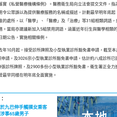
落實《私營醫療機構條例》。醫務衛生局向立法會提交文件，指
用令公眾誤以為提供醫療服務的名稱或描述，計劃最早明年底起
准的處所，以「醫學」、「醫療」及「治療」等31組相類詞語，
務。當局亦建議新加入5組禁用詞語，涵蓋近年衍生與醫學相類
日期公告，實施相關條例。
去年10月起，接受診所牌照及小型執業診所豁免書申請，截至本
牌照申請，及3026宗小型執業診所豁免書申請，估計約八成診所已
18張診所牌照，及2900多份小型執業診所豁免書，衞生署正全力
管最早同樣在明年底全面實施。
：
疑於九巴伸手觸摸女乘客
涉事65歲男子