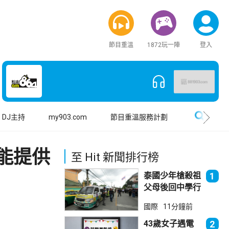
節目重溫
1872玩一陣
登入
搜尋
DJ主持
my903.com
節目重溫服務計劃
能提供
至 Hit 新聞排行榜
泰國少年槍殺祖
1
父母後回中學行
兇 累計最少8
國際
11分鐘前
死23傷
43歲女子遇電
2