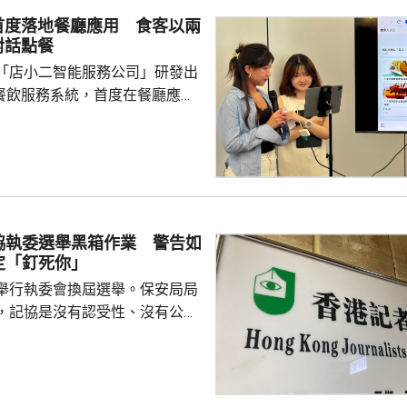
首度落地餐廳應用 食客以兩
對話點餐
「店小二智能服務公司」研發出
) 餐飲服務系統，首度在餐廳應
點餐的二維碼後，會出現與AI語
的介面，可選擇以廣東話、普通
，食客根據AI指示點餐，亦可讓
、解答疑難，及介紹食物故事和品
表示，以往點餐前會在網上搜尋
協執委選舉黑箱作業 警告如
為耗時，而AI能因應需求快速推
定「釘死你」
又指自己不...
舉行執委會換屆選舉。保安局局
，記協是沒有認受性、沒有公信
報今次參選的全部是外媒、自由
者，批評一個主流傳媒的人都沒
上做香港記者協會；又指記協沒
字，是黑箱作業。 鄧炳強指