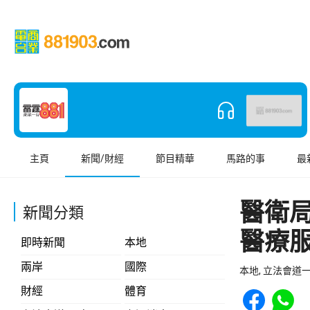
主頁
新聞/財經
節目精華
馬路的事
最
醫衛
新聞分類
醫療
即時新聞
本地
兩岸
國際
本地, 立法會道
Share to Face
Share t
財經
體育