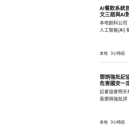
AI餐飲系統
文三語與AI
本地創科公司
人工智能(AI
用。食客掃描
音或文字對話
話或英文對話
本地
3小時前
AI推薦菜式
牌文化等。 率先試行的是機場一間餐廳，有內
地旅客體驗後
鄧炳強批記
招牌菜式，較
危害國安一
薦適合的菜式；
記者協會明天
長鄧炳強批評
力的團體，據
媒體和網媒記
有，難以稱得
本地
3小時前
有公布參選人的名