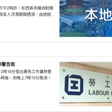
子下午2時許，在西貢吊鐘洲對開
，與友人浮潛期間遇溺，由途經船
西貢水警基地，再由救護車送將
，其後證實死亡，死因有待驗屍
熱警告取
12時10分發出黃色工作暑熱警
小時後，到晚上7時10分取消。