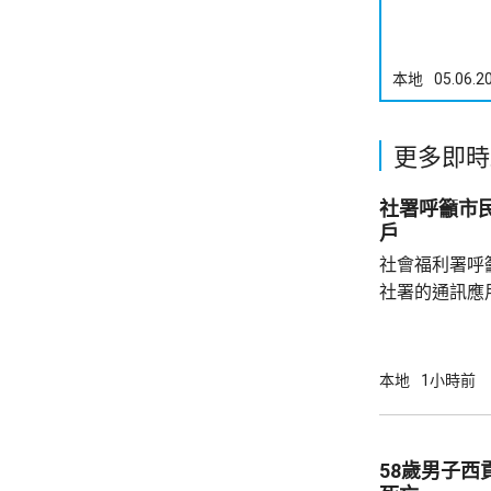
本地
05.06.2
更多即時
社署呼籲市
戶
社會福利署呼
社署的通訊應
提供個人資料。 偽冒程式帳戶訛稱代表
務中心，企圖
內的不明連結
本地
1小時前
強調與有關程
交警方跟進。
58歲男子