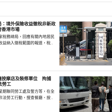
，在黑暴期間為暴徒護航，在黎
偏頗，誤導公眾，宣稱黎智英因
由而身陷囹圄。他又批評有團體
局：境外保險收益徵稅非新政
，從事與職工會無關的行...
對香港市場
家稅務總局，回應有關內地居民
收益納入徵稅範圍的報道，稅務
負責人指，按照中國個人所得稅
中國稅收居民需就全球所得，履
境外保險收益也屬於應納稅所得
新政策，更不是專門針對香港保
 負責人指，居民個人
廳按摩店及裝修單位 拘捕
包括保險收益在內，應依法繳納
法勞工
是國際通行做法，亦是中國個人
星期聯同勞工處及警方等，在全
來，一直堅持的基本原則...
非法勞工行動，搜查餐廳、按摩
等，拘捕10男2女懷疑非法勞
至62歲，當中一名男子持有「行街