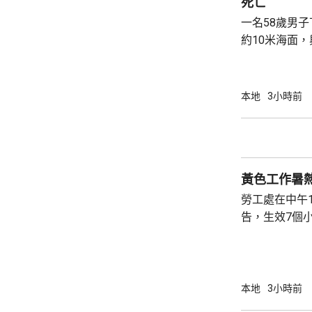
死亡
一名58歲男
約10米海面
家救起，送到
軍澳醫院搶救
確定。
本地
3小時前
黃色工作暑
勞工處在中午
告，生效7個
本地
3小時前