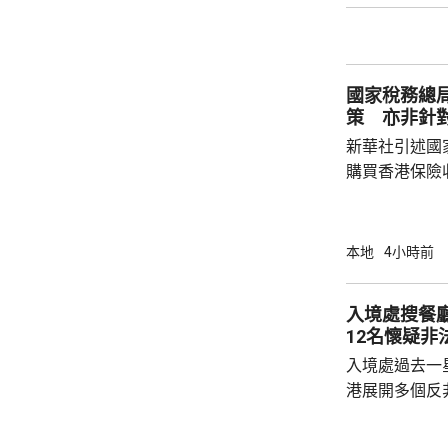
記協劣績斑斑
智英案中立場
為捍衛新聞自
國家稅務總
濫用職工會名義
策 亦非針
新華社引述國
購買香港保險
總局相關司局
法相關規定，
行納稅義務，
本地
4小時前
的範疇，並非
險市場，無需過度解讀。
入境處搜餐
從境外取得，
12名懷疑非
個人所得稅，
入境處過去一
所得稅法實施以
港展開多個反
店及裝修單位
工，年齡35