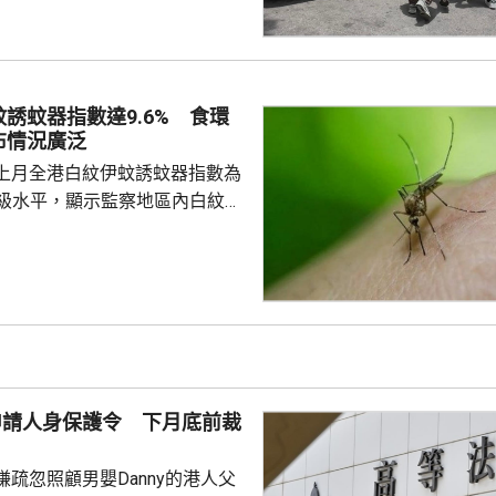
嫌聘用相關非法勞工的僱主，入
在進行。
誘蚊器指數達9.6% 食環
布情況廣泛
上月全港白紋伊蚊誘蚊器指數為
於二級水平，顯示監察地區內白紋伊
頗為廣泛。62個監察地區中，3
誘蚊器指數高於20%，分別是啟
馬鞍山，大多位於區內的私人住
學校、醫院及公眾地方。 食環
9月期間，炎熱多雨天氣有利蚊子
方已聯同相關部門，在有關地區
蚊工作；原先在分區誘蚊器指數
母申請人身保護令 下月底前裁
強化控蚊工...
疏忽照顧男嬰Danny的港人父