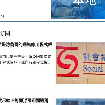
026
新聞
民提防偽冒的通訊應用程式帳
籲市民提高警覺，避免回覆偽冒
用程式帳戶，或向有關程式帳戶
社署服
誘騙市民回覆其短訊或點擊短訊
，以盗取市民的個人資料。社署
式帳戶沒有任何關係，已將事件
西貢吊鐘洲對開浮潛期間遇溺