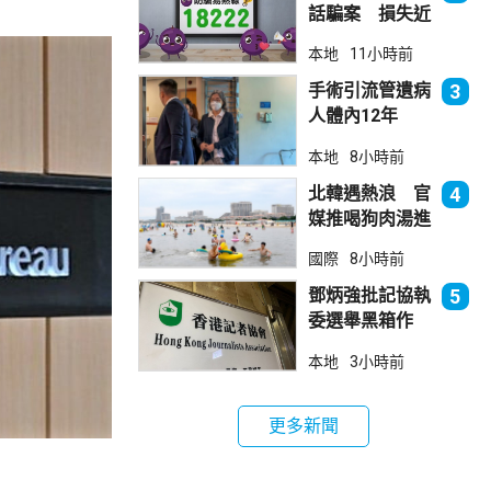
話騙案 損失近
6900萬元
本地
11小時前
手術引流管遺病
3
人體內12年
女醫生石岳容專
本地
8小時前
業失當除牌1個
月
北韓遇熱浪 官
4
媒推喝狗肉湯進
補
國際
8小時前
鄧炳強批記協執
5
委選舉黑箱作
業 警告如危害
本地
3小時前
國安一定「釘死
你」
更多新聞