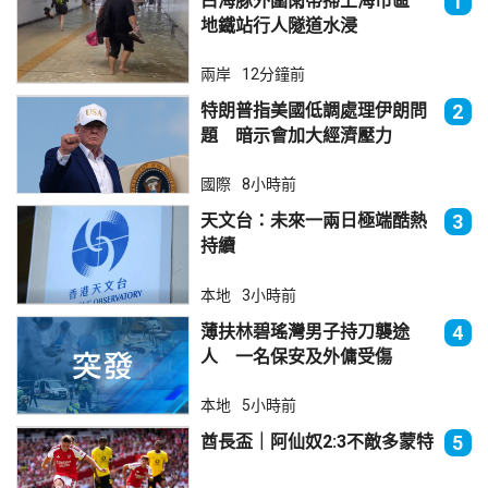
白海豚外圍雨帶掃上海市區
1
地鐵站行人隧道水浸
兩岸
12分鐘前
特朗普指美國低調處理伊朗問
2
題 暗示會加大經濟壓力
國際
8小時前
天文台：未來一兩日極端酷熱
3
持續
本地
3小時前
薄扶林碧瑤灣男子持刀襲途
4
人 一名保安及外傭受傷
本地
5小時前
酋長盃｜阿仙奴2:3不敵多蒙特
5