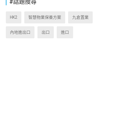
#話題搜尋
HK2
智慧物業保養方案
九倉置業
內地進出口
出口
進口