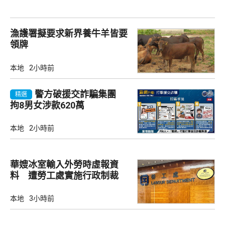
漁護署擬要求新界養牛羊皆要
領牌
本地
2小時前
警方破援交詐騙集團
精選
拘8男女涉款620萬
本地
2小時前
華嫂冰室輸入外勞時虛報資
料 遭勞工處實施行政制裁
本地
3小時前