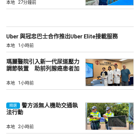
本地
27分鐘前
Uber 與冠忠巴士合作推出Uber Elite接載服務
本地
1小時前
瑪麗醫院引入新一代尿道壓力
調節裝置 助前列腺癌患者加
強控尿能力
本地
1小時前
警方派無人機助交通執
精選
法行動
本地
2小時前