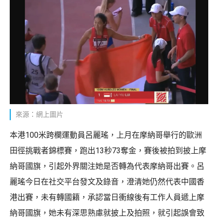
來源：網上圖片
本港100米跨欄運動員呂麗瑤，上月在摩納哥舉行的歐洲
田徑挑戰者錦標賽，跑出13秒73奪金，賽後被拍到披上摩
納哥國旗，引起外界關注她是否轉為代表摩納哥出賽。呂
麗瑤今日在社交平台發文及錄音，澄清她仍然代表中國香
港出賽，未有轉國籍，承認當日衝線後有工作人員遞上摩
納哥國旗，她未有深思熟慮就披上及拍照，就引起誤會致