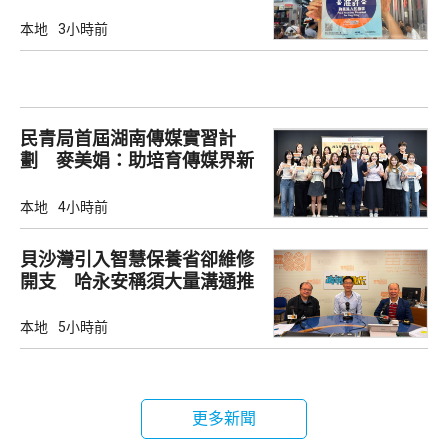
本地
3小時前
民青局首屆湖南傳媒實習計
劃 麥美娟：助培育傳媒界新
生代
本地
4小時前
貝沙灣引入智慧保養省卻維修
開支 哈永安稱須大量溝通推
動
本地
5小時前
更多新聞