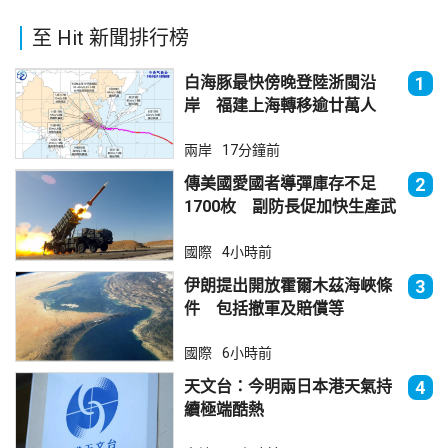
至 Hit 新聞排行榜
白海豚最快傍晚登陸浙閩沿
1
岸 福建上海轉移逾廿萬人
兩岸
17分鐘前
傳美國愛國者導彈庫存不足
2
1700枚 副防長促加快生產武
器
國際
4小時前
伊朗提出開放霍爾木茲海峽條
3
件 包括撤軍及賠償等
國際
6小時前
天文台：今明兩日本港天氣持
4
續極端酷熱