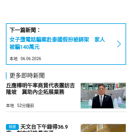
下一篇新聞：
女子墮電話騙案赴泰國假扮被綁架 家人
被騙140萬元
本地
06.06.2026
更多即時新聞
丘應樺明午率商貿代表團訪吉
隆坡 冀助內企拓展業務
本地
52分鐘前
天文台下午錄得36.9
精選