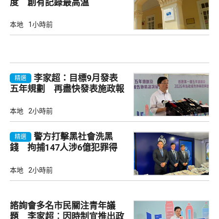
度 創有記錄最高溫
本地
1小時前
李家超：目標9月發表
精選
五年規劃 再盡快發表施政報
告
本地
2小時前
警方打擊黑社會洗黑
精選
錢 拘捕147人涉6億犯罪得
益
本地
2小時前
諮詢會多名市民關注青年議
題 李家超︰因時制宜推出政