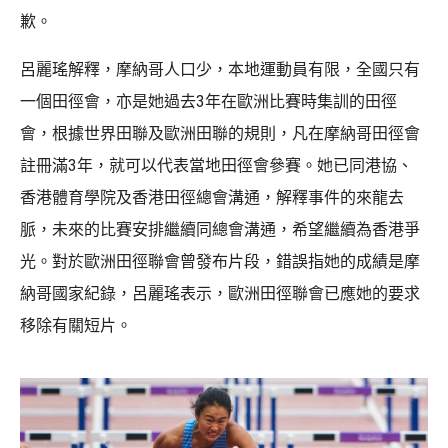
歉。
呂麗瑤解釋，摩納哥人口少，本地運動員有限，全國只有
一個田徑會，亦是她過去3年在歐洲比賽時集訓的田徑
會，根據世界田聯及歐洲田聯的規則，凡在摩納哥田徑會
註冊滿3年，就可以代表當地田徑會參賽。她已同港協、
香港體育學院及香港田徑總會溝通，解釋事件的來龍去
脈，未來的比賽安排繼續同總會溝通，希望繼續為香港爭
光。對於歐洲田徑聯會曾發布片段，錯誤指她的成績是摩
納哥國家紀錄，呂麗瑤表示，歐洲田徑聯會已應她的要求
移除有關短片。