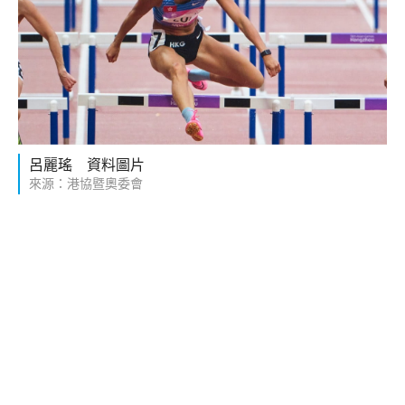
呂麗瑤 資料圖片
來源：港協暨奧委會