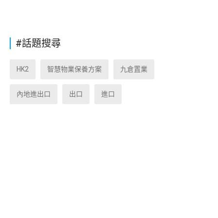
#話題搜尋
HK2
智慧物業保養方案
九倉置業
內地進出口
出口
進口