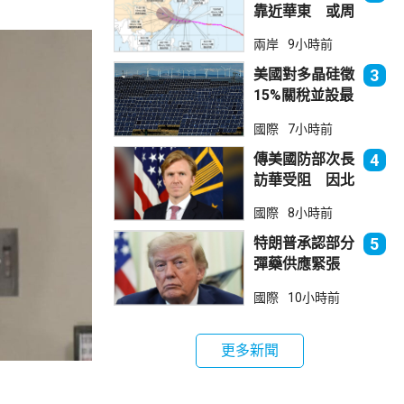
靠近華東 或周
日登陸浙閩沿岸
兩岸
9小時前
美國對多晶硅徵
3
15%關稅並設最
低價格 盧特尼
國際
7小時前
克：中國無法再
傾銷
傳美國防部次長
4
訪華受阻 因北
京不滿美對台軍
國際
8小時前
售
特朗普承認部分
5
彈藥供應緊張
稱霍峽協議未達
國際
10小時前
成
更多新聞