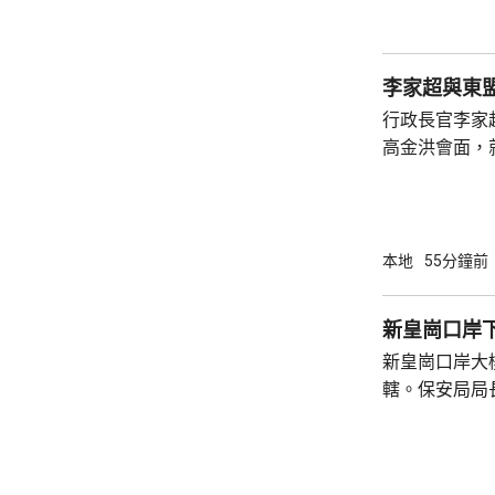
險市場發展成
貨幣選擇、環
承等專業服務
李家超與東
力。 香港
行政長官李家
高金洪會面，
交流意見。李
處密切交流，
加入《區域全面
表示，特區政
本地
55分鐘前
劃，會繼續深
金融、物流和
新皇崗口岸
指，香港在「
新皇崗口岸大
通世界的獨特優
轄。保安局局
大型測試，動
未來亦會舉行動
練，每次演練