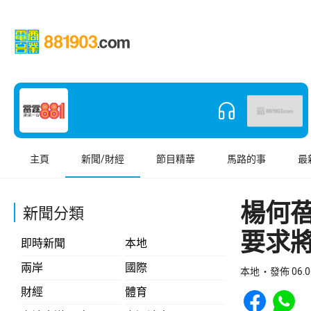
主頁
新聞/財經
節目精華
馬路的事
最
楊何
新聞分類
要求將
即時新聞
本地
兩岸
國際
本地
發佈 06.0
Share to Face
Share t
財經
體育