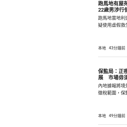
跑馬地有屋
22歲男涉行
跑馬地雲地利
疑使用虛假救
苑內拘捕一名
書，並檢獲一
釋，下月上旬向警方報
本地
43分鐘前
關屋苑的泳池
理業監管局，
保監局：正
展 市場毋
內地據報將境
徵稅範圍，保
地有關金融產
與業界保持緊密溝通。 保監
境外投資收益
本地
49分鐘前
存在，市場不