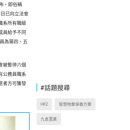
佈，即俗稱
昨日已向立法會
職系所有職級
成員給予不同
人員為第四、五
會被暫停六個
有公務員職系
意者方可獲發
#話題搜尋
HK2
智慧物業保養方案
九倉置業