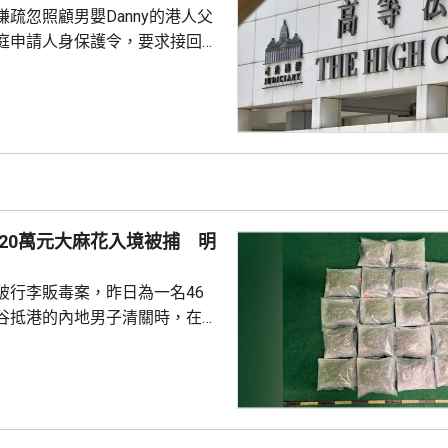
疏忽照顧男嬰Danny的港人父
庭申請人身保護令，要求接回被
護令的Danny，高等法院早上閉
9月底前頒佈裁決。 Danny
在庭外表示，社署認為他們在家
行產檢、沒有提供足夠醫療等，
指兩人的三名子女都是在家生
機會高。他們就在庭上提出，社
做法是違反《兒童權利公約》及
20萬元大麻花入境被捕 明
利國際公約...
破行李販毒案，昨日為一名46
谷抵港的內地男子清關時，在他
內檢獲20包、共重約6公斤大麻
120萬元，將他拘捕。他已被控
藥物罪，明日在九龍城裁判法院