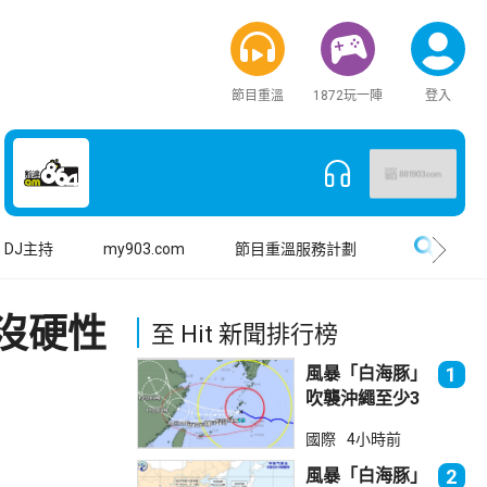
節目重溫
1872玩一陣
登入
搜尋
DJ主持
my903.com
節目重溫服務計劃
沒硬性
至 Hit 新聞排行榜
風暴「白海豚」
1
吹襲沖繩至少3
傷 近500航班
國際
4小時前
取消
風暴「白海豚」
2