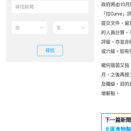
政府將由10
「拉Curv
提交文件，留
的人員計算，
評級，亦並非
尋找
或六級。如有
楊何蓓茵又指
月，之後再按
及職級，目的
增薪點。
下一篇新聞
北區食物製