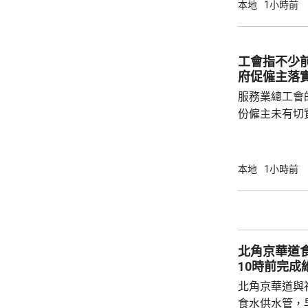
指，皇崗口岸
本地
1小時前
7700人通關
內2萬人通關
多，若能應付
工會指不少
順。
府促僱主落
服務業總工會
份僱主未有切
強執法。工會
中有近四成工
作逾4小時，
本地
1小時前
無提供防暑裝
中暑症狀，甚至暈倒送
主及工人均不
指引》，而且
北角京華道
律約束力不足，
10時前完成
北角京華道與
食水供水管，