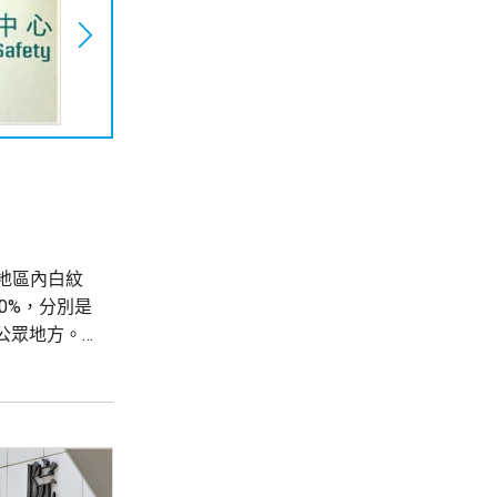
地區內白紋
0%，分別是
公眾地方。
部門，在有
...