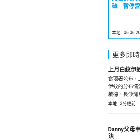
硫 暫停營
本地
06.06.2
更多即時
食環署公布，
伊蚊的分布情
啟德、長沙灣
食環署指，在
本地
3分鐘前
關地區加強防
Danny父
決