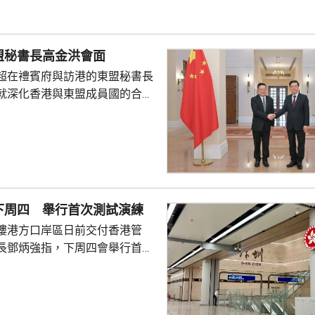
熟，產品設計靈活先進，可提供
球資產配置、人生規劃、財富傳
，相信對內地客戶有一定吸引
盟秘書長高金洪會面
保險業聯會表示，截至目前為...
超在禮賓府與訪港的東盟秘書長
就深化香港與東盟成員國的合作
家超指，香港會繼續與東盟秘書
並爭取其他持份者支持香港早日
經濟伙伴關係協定》。 李家超
府正全速制定香港第一個五年規
化與東盟成員國在貿易、投資、
創新科技等領域的交流合作。他
下周四 舉行首次測試演練
一國兩制」下擁有背靠祖國、聯
樓港方口岸區日前交付香港管
勢，會積極擔當「超級聯...
長鄧炳強指，下周四會舉行首次
員約1000人測試口岸交通運作，
員5000至2萬人不等的測試演
後都會檢討成效及改進空間。 他