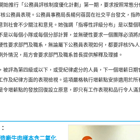
月開始推行「公務員評核制度優化計劃」第一期，要求按照常態分
e」評核公務員表現。公務員事務局長楊何蓓茵在社交平台發文，指
意到社會不少關注和意見。她強調「指導性評級分布」是以整個
不是以每個小隊或每個分部計算，並無硬性要求一個團隊必須將
硬性要求部門及職系，無論屬下公務員表現如何，都要評核5%
例外情況，局方會要求部門及職系首長提供解釋及理據。
，被評為第四級或以下，或受紀律處分的人員，下一個增薪日期
工作及紀律方面的表現檢視。這項嚴格執行增薪點安排適用於所
是令增薪點的發放回復設立原意，即只有工作表現和品行令人滿
：
造廠牛肉樣本含二氧化