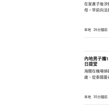
在家產子後涉嫌
母，早前向法
法院宣判3年保
門處理申請，將於
的父母聆訊後
本地
26分鐘前
生產、沒有進
構成疏忽，又
產，認為重犯
署限制探訪的
內地男子攜1
《公民和政治權
日提堂
海關在機場偵
歲、從泰國曼
的手提行李箱
花，黑市約值
一項販運危險
本地
35分鐘前
提堂。