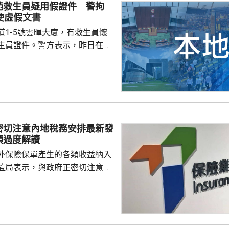
苑救生員疑用假證件 警拘
使虛假文書
道1-5號雲暉大廈，有救生員懷
生員證件。警方表示，昨日在屋
22歲本地男子，涉嫌行使虛假文
張懷疑虛假證件。男子獲准保
到。 食環署昨日指示有
立即關閉及報警，並通報物業管
將考慮向泳池持牌人提出檢控。
密切注意內地稅務安排最新發
須過度解讀
外保險保單產生的各類收益納入
監局表示，與政府正密切注意內
品稅務安排的最新發展，同時會
局指，中國居民就
必須依法申報及繳稅的要求一直
用過度解讀或作出揣測。香港保