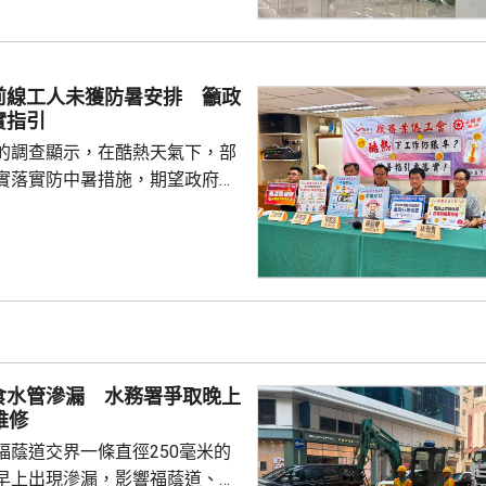
以往最高峰期間是1小時內有
，今次最大型演練將會測試1小時
，比現時高峰人數高出一倍有
人流，相信日後運作會相對暢
前線工人未獲防暑安排 籲政
實指引
的調查顯示，在酷熱天氣下，部
實落實防中暑措施，期望政府加
早前訪問逾500名戶外工人，當
人，連續或間接在酷熱天氣下工
僱主沒有安排額外休息時間，亦
備。工會指，不少戶外工人出現
院。 調查反映，部份僱
熟悉勞工處的《預防工作時中暑
工作暑熱警告等指引對僱主的法
食水管滲漏 水務署爭取晚上
部份僱主的防中暑措施...
維修
福蔭道交界一條直徑250毫米的
早上出現滲漏，影響福蔭道、京