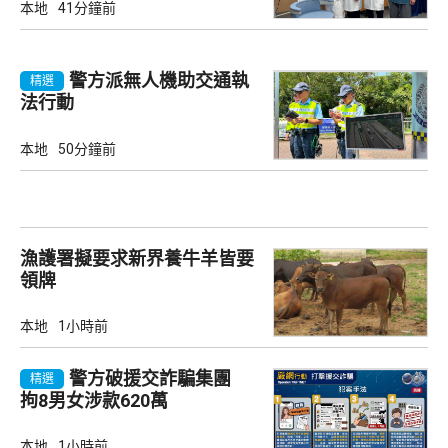
本地
41分鐘前
警方派無人機助交通執
精選
法行動
本地
50分鐘前
漁護署擬要求新界養牛羊皆要
領牌
本地
1小時前
警方破援交詐騙集團
精選
拘8男女涉款620萬
本地
1小時前