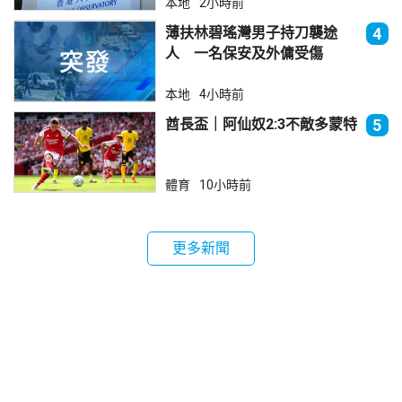
本地
2小時前
薄扶林碧瑤灣男子持刀襲途
4
人 一名保安及外傭受傷
本地
4小時前
酋長盃｜阿仙奴2:3不敵多蒙特
5
體育
10小時前
更多新聞