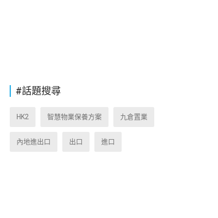
#話題搜尋
HK2
智慧物業保養方案
九倉置業
內地進出口
出口
進口