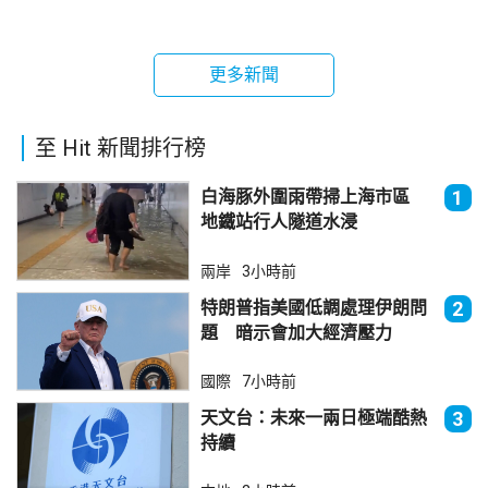
更多新聞
至 Hit 新聞排行榜
白海豚外圍雨帶掃上海市區
1
地鐵站行人隧道水浸
兩岸
3小時前
特朗普指美國低調處理伊朗問
2
題 暗示會加大經濟壓力
國際
7小時前
天文台：未來一兩日極端酷熱
3
持續