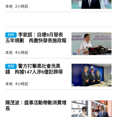
本地
2小時前
李家超：目標9月發表
精選
五年規劃 再盡快發表施政報
告
本地
4小時前
警方打擊黑社會洗黑
精選
錢 拘捕147人涉6億犯罪得
益
本地
4小時前
陳茂波：盛事活動帶動消費增
長