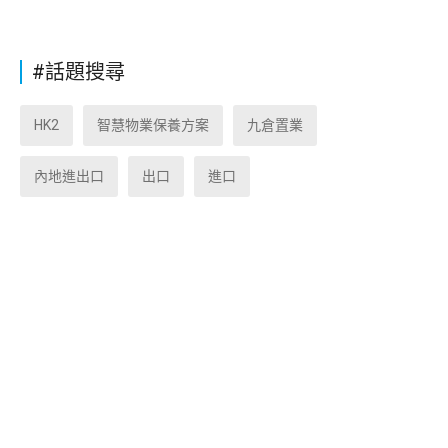
#話題搜尋
HK2
智慧物業保養方案
九倉置業
內地進出口
出口
進口