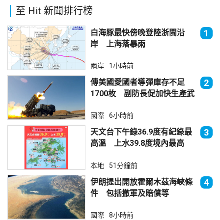
至 Hit 新聞排行榜
白海豚最快傍晚登陸浙閩沿
1
岸 上海落暴雨
兩岸
1小時前
傳美國愛國者導彈庫存不足
2
1700枚 副防長促加快生產武
器
國際
6小時前
天文台下午錄36.9度有紀錄最
3
高溫 上水39.8度境內最高
本地
51分鐘前
伊朗提出開放霍爾木茲海峽條
4
件 包括撤軍及賠償等
國際
8小時前