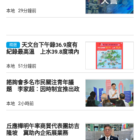
本地
29分鐘前
天文台下午錄36.9度有
精選
紀錄最高溫 上水39.8度境內
最高
本地
51分鐘前
諮詢會多名市民關注青年議
題 李家超︰因時制宜推出政
策
本地
2小時前
丘應樺明午率商貿代表團訪吉
隆坡 冀助內企拓展業務