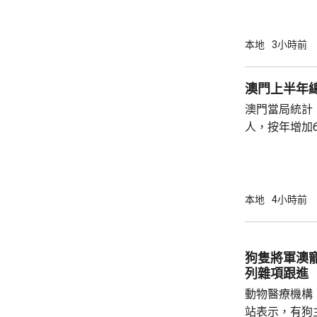
分別由途人及
本地
3小時前
澳門上半年總
澳門當局統計，
人，按年增加6
37.1萬人。
52%；死亡人
瘤、循環系統疾病
方面，上半年
本地
4小時前
1466人，按
471人，按年
狗隻將軍澳
列雜項跟進
動物醫療機構
站表示，有狗