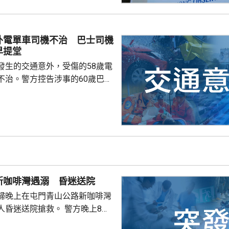
會頗低。天文台會密切監察該熱
度及動向。
外電單車司機不治 巴士司機
早提堂
發生的交通意外，受傷的58歲電
不治。警方控告涉事的60歲巴士
導致他人死亡，案件今早在屯門
。一輛
涌東交匯處行駛，去到近北大嶼
，懷疑切線撞到一架電單車。電
車頭，推行約20米。電單車司機
，昏迷送往北大嶼山醫院，延至
許證實死亡。
新咖啡灣遇溺 昏迷送院
婦晚上在屯門青山公路新咖啡灣
送院搶救。 警方晚上8時
溺。兩名年齡20及23歲的事主，