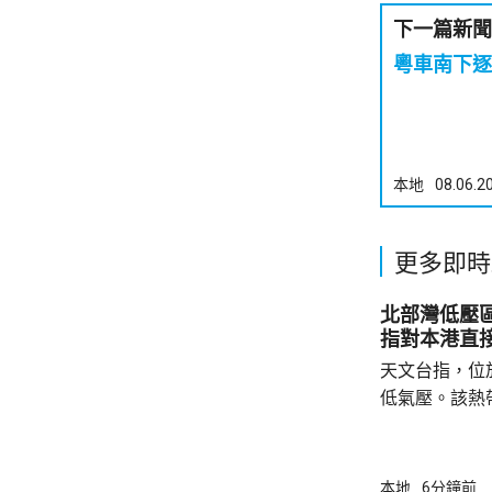
下一篇新聞
粵車南下逐
本地
08.06.2
更多即時
北部灣低壓
指對本港直
天文台指，位
低氣壓。該熱
日橫過海南島
離，對本港直
採取靠近廣東
本地
6分鐘前