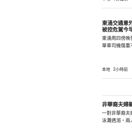
戒備信號的機
帶低氣壓的強
東涌交通意
被控危駕今
東涌周四傍晚
單車司機傷重
司機危險駕駛
裁判法院提堂。 事發在周四傍晚6時許
龍運巴士沿東
本地
2小時前
山公路出口時
單車攝入巴士
身體多處受傷
周五早上8時
非華裔夫婦
一對非華裔夫
泳灘遇溺，兩人昏迷
許接報有人遇