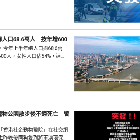
消防救起，昏迷送往屯門醫院。
人口68.6萬人 按年增600
今年上半年總人口逾68.6萬
00人，女性人口佔54%，達
新生嬰兒有1340名，男嬰佔逾
數1329人，首3位死因分別是腫
和呼吸系統疾病。 人口流動
從內地持單程證的新來澳人士有
年少150人；新批給准許居留人士
少逾420人。
寵物公園散步後不適死亡 警
「香港社企動物醫院」在社交網
主昨晚帶同狗隻到將軍澳環保大