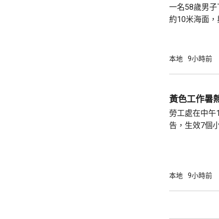
一名58歲男
約10米海面
家救起，送到
軍澳醫院搶救
確定。
本地
9小時前
黃色工作暑
勞工處在中午
告，生效7個
本地
9小時前