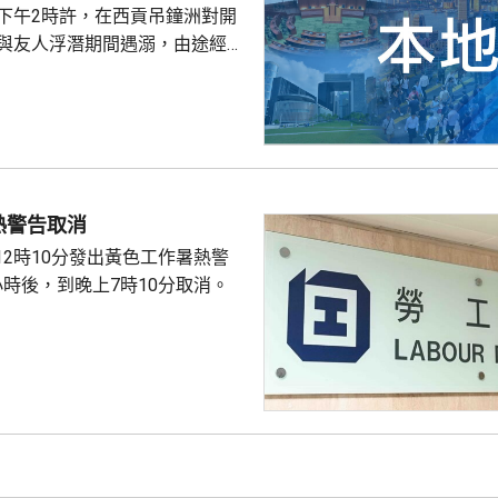
子下午2時許，在西貢吊鐘洲對開
，與友人浮潛期間遇溺，由途經船
西貢水警基地，再由救護車送將
，其後證實死亡，死因有待驗屍
熱警告取消
12時10分發出黃色工作暑熱警
小時後，到晚上7時10分取消。