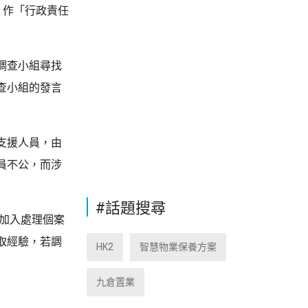
，作「行政責任
調查小組尋找
查小組的發言
支援人員，由
員不公，而涉
#話題搜尋
加入處理個案
取經驗，若調
HK2
智慧物業保養方案
九倉置業