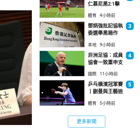
仁慕尼黑2:1擊
敗阿士東維拉
體育
4小時前
鄧炳強批記協執
3
委選舉黑箱作
業 警告如危害
本地
9小時前
國安一定「釘死
你」
非洲足協：成員
4
協會一致重申支
持恩芬天奴
國際
11小時前
乒乓橫濱冠軍賽
5
丨蒯曼與王藝迪
晉級女單8強
體育
5小時前
更多新聞