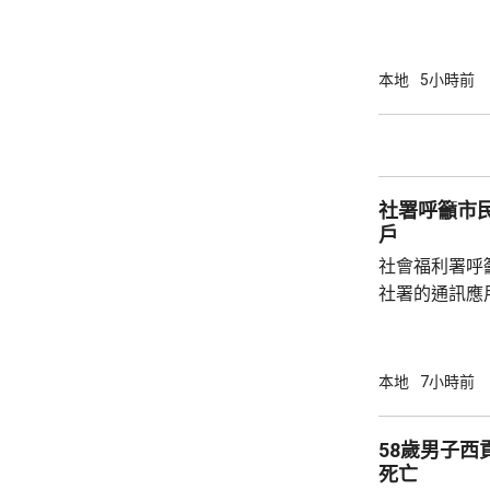
道的寵物公園
適，狗主將狗
亡，狗主事後聯
本地
5小時前
示，經初步調
件交由將軍澳
捕。
社署呼籲市
戶
社會福利署呼
社署的通訊應
提供個人資料。 偽冒程式帳戶訛稱代表
務中心，企圖
內的不明連結
本地
7小時前
強調與有關程
交警方跟進。
58歲男子
死亡