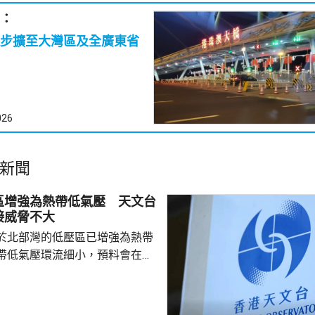
：
步擴至大灣區及全廣東省
026
新聞
區增強為熱帶低氣壓 天文台
接威脅不大
於北部灣的低壓區已增強為熱帶
帶低氣壓環流細小，預料會在今
並逐漸減弱，與香港保持相當距
接威脅不大。除非該熱帶低氣壓
沿岸的路徑，否則需要發出一號