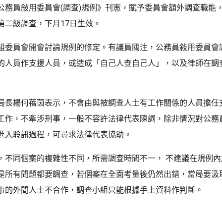
公務員敍用委員會(調查)規例》刊憲，賦予委員會額外調查職能
第二級調查，下月17日生效。
組委員會開會討論規例的修定。有議員關注，公務員敍用委員會
的人員作支援人員，或造成「自己人查自己人」，以及律師在調
局長楊何蓓茵表示，不會由與被調查人士有工作關係的人員擔任
工作，不牽涉刑事，一般不容許法律代表陳詞，除非情況對公務
進入聆訊過程，可尋求法律代表協助。
，不同個案的複雜性不同，所需調查時間不一， 不建議在規例內
是所有問題都要調查，若個案在全面考量後仍然出錯，當局要汲
事的外間人士不合作，調查小組只能根據手上資料作判斷。