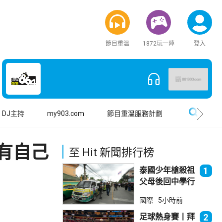
節目重溫
1872玩一陣
登入
搜尋
DJ主持
my903.com
節目重溫服務計劃
有自己
至 Hit 新聞排行榜
泰國少年槍殺祖
1
父母後回中學行
兇 累計最少8
國際
5小時前
死23傷
足球熱身賽丨拜
2