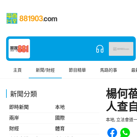
主頁
新聞/財經
節目精華
馬路的事
最
楊何
新聞分類
人查
即時新聞
本地
兩岸
國際
本地, 立法會道
Share to Face
Share t
財經
體育