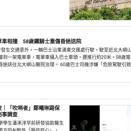
。被告暫時毋須答辯，以1萬元
日到區域法院答辯。 被告羅
食環署深水埗區環境衞生辦事處
小隊的管工。控罪指，他涉嫌於
24年期間，無故票控5人再次亂拋垃
妥善送達，部分人被票控時甚至
單車相撞 58歲鐵騎士重傷昏迷送院
們被追討罰款、遭通緝和拘捕。
許發生交通意外。一輛巴士沿東涌東交匯處行駛，駛至近北大嶼
停職 ...
撞到一架電單車，電單車攝入巴士車頭，遭推行約20米。58歲
昏迷送往北大嶼山醫院治理。 60歲巴士司機涉嫌「危險駕駛引
捕。
波｜「吹哨者」鄭曦琳踢保
刑事調查
學學生潘浠淳早前研發協助醫生
處方的AI軟件「藥倍安心」，去