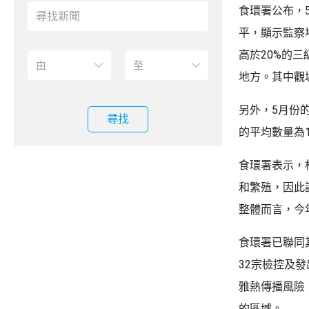
食環署公布，5
平，顯示監察
高於20%的
地方。其中觀
另外，5月份
尋找
的平均數量為
食環署表示，
和繁殖，因此
整體而言，今
食環署已聯同
32宗檢控及
雅熱傳播風險
的區域。