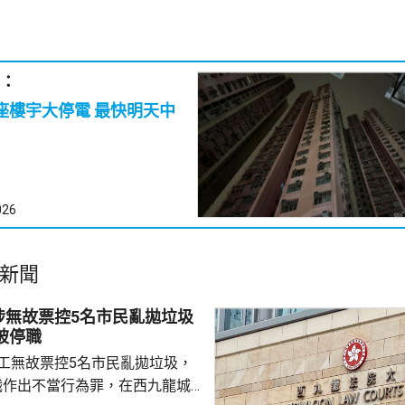
：
宇大停電 最快明天中
026
新聞
涉無故票控5名市民亂拋垃圾
辯 已被停職
管工無故票控5名市民亂拋垃圾，
職作出不當行為罪，在西九龍城