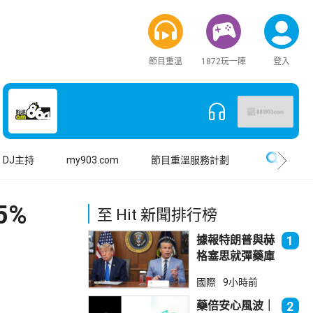
節目重溫
1872玩一陣
登入
搜尋
DJ主持
my903.com
節目重溫服務計劃
.5%
至 Hit 新聞排行榜
據報特朗普與赫
1
格塞思就彈藥庫
存問題爭執
國際
9小時前
藥倍安心風波｜
2