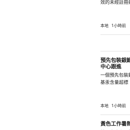
效的未經註冊
日文標籤，2
條例》被捕。 人員今日到尖沙咀和旺角執法，
在3間店鋪檢
本地
1小時前
冊藥劑製品，
編號，懷疑是
因」的藥劑製品
非法管有未經
預先包裝銀
警方拘捕，衛生
中心跟進
一個預先包裝
基汞含量超標，
品名為「U.S. Al
美國，淨重每包
日。中心透過
本地
1小時前
商店抽取樣本
含0.8毫克，
黃色工作暑
克，已指令涉