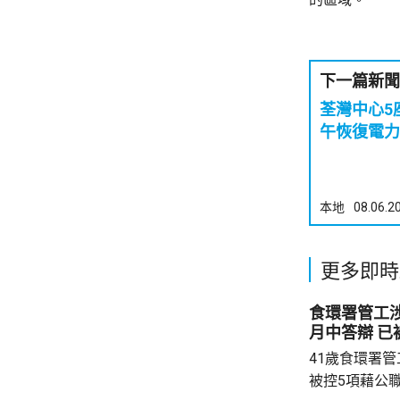
下一篇新聞
荃灣中心5座樓
午恢復電力
本地
08.06.2
更多即時
食環署管工
月中答
41歲食環署
被控5項藉公