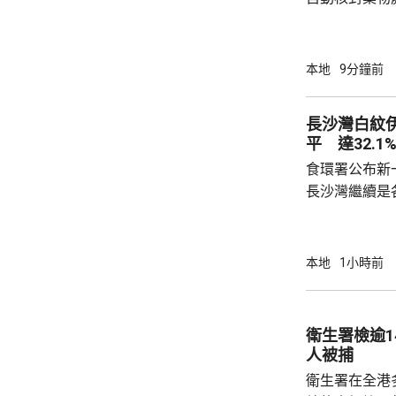
年被質疑是由
城大學生鄭曦
意下披露個人
本地
9分鐘前
捕並獲准保釋
實，已向警方
長沙灣白紋
警方回覆查詢
平 達32.1
續時，拒絕繼
食環署公布新
查仍在進行中，
長沙灣繼續是各
公布的上一批
第二次高於2
布廣泛；其餘
本地
1小時前
18.4%、上環及西營
西區、觀塘、
園、4個公共
衛生署檢逾1
個公共設施內
人被捕
負責人發出共14
衛生署在全港