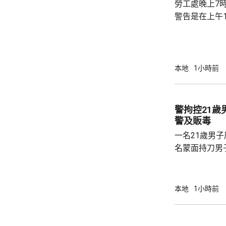
勞工處晚上7
下架，進口商亦
警告是在上午1
本地
1小時前
警拘控21
警及販毒
一名21歲男
名蒙面持刀男
他人身份報警
116公斤懷疑
警方前日將他
本地
1小時前
項販毒罪，今日
亦就有關襲擊
名22歲男子