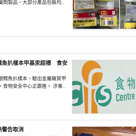
藥劑製品，大部分產品包裝均以
名男子涉嫌違反《藥劑業及毒藥
獲這批報稱有止痛功效的未經註
產品沒有附印香港藥劑製品註冊
含有「布洛芬」和「二氫可待
，2名分別36和40歲男子涉嫌
註冊藥劑製品和第1部毒藥等被
鱈魚扒樣本甲基汞超標 食安
署將在證據充分時向...
銀鱈魚扒樣本，驗出金屬雜質甲
食物安全中心正跟進。 涉事產
aska Black Cod Steak」、產自
350克，食用期限今年9月20
恆常食物監測計劃，從一個網上
檢測，發現甲基汞含量為每公斤
超出法例標準的每公斤含0.5毫
熱警告取消
事商戶將受影響批次產品停售和