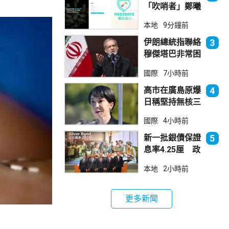
「吹哨者」鄭曦
琳踢保 警：仍
本地
9分鐘前
進行刑事調查
伊朗總統指聯絡
3
穆傑塔巴非常困
難 斥有人試圖
國際
7小時前
製造分裂
高市在廣島原爆
4
日稱堅持無核三
原則 分析指僅
國際
4小時前
止步說明現狀
新一批銀債保證
5
息率4.25厘 政
府：參考市況具
本地
2小時前
吸引力
更多新聞