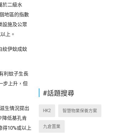
屬於二級水
0個地區的指數
樂設施及公眾
或以上。
白紋伊蚊成蚊
有利蚊子生長
一步上升，但
#話題搜尋
子滋生情況提出
HK2
智慧物業保養方案
步降低基孔肯
九倉置業
得10%或以上