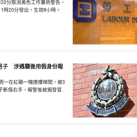
時20分取消黃色工作暑熱警告，
正按中心指示回收，正追查...
1時20分發出，生效8小時。
歲男子 涉遇襲後用假身份報
子周一在紅磡一幢唐樓梯間，被3
子斬傷右手，報警後被揭發冒用
，又在附近一個唐樓單位內藏有
大麻花，估計市值約2300萬元。
拘捕，暫控1項誤導警務人員和1
在九龍城裁判法院提堂。 警方
案，在秀茂坪以涉嫌傷人拘捕1
，他正被扣留調查。不排除有更多