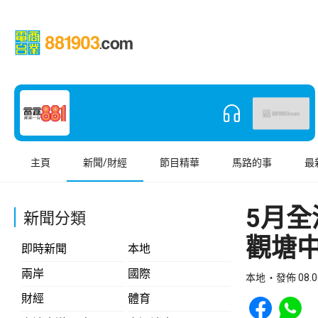
主頁
新聞/財經
節目精華
馬路的事
最
5月全
新聞分類
觀塘
即時新聞
本地
兩岸
國際
本地
發佈 08.0
Share to Face
Share t
財經
體育