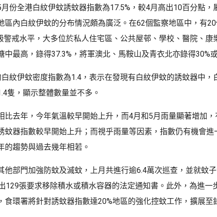
月份全港白紋伊蚊誘蚊器指數為17.5%，較4月高出10百分點，
地區內白紋伊蚊的分布情況頗為廣泛。在62個監察地區中，有2
三級警戒水平，大多位於私人住宅區、公共屋邨、學校、醫院、康
塘中最高，錄得37.3%，將軍澳北、馬鞍山及青衣北亦錄得30%
的白紋伊蚊密度指數為1.4，表示在發現有白紋伊蚊的誘蚊器中，
1.4隻，顯示整體數量並不多。
相比去年，今年氣溫較早開始上升，而4月和5月雨量顯著增加，
誘蚊器指數較早開始上升；而視乎雨量等因素，指數仍有機會進
年的趨勢與過去幾年相若。
其他部門加強防蚊及滅蚊，上月共進行逾6.4萬次巡查，並就蚊
發出129張要求移除積水或積水容器的法定通知書。此外，為進一
，食環署將針對誘蚊器指數達20%地區的強化控蚊工作，擴展至錄