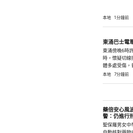
裁判法院提堂
保釋，今個月27
銳，案發時為
本地
1分鐘前
轄下專責執法
2023至20
圾，告票未有
東涌巴士電
不在港，令他
東涌傍晚6時
食環署：涉事管工
時，懷疑切線
體多處受傷，
嚴重傷害」被
本地
7分鐘前
藥倍安心風
警：仍進行
聖保羅男女中
自動核對藥物