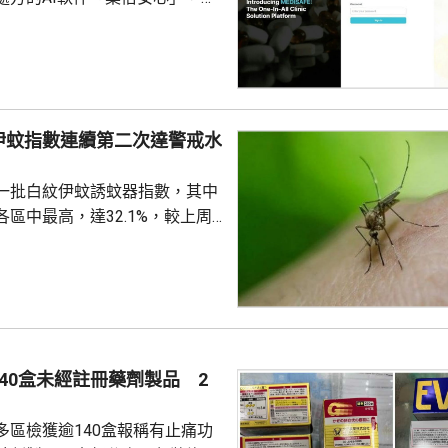
美國公司代為開發。揭發事件的
琳今年2月，涉嫌未獲當事人同
資料並造成指明傷害，被警方拘
候查。鄭曦琳今日在社交平台證
完成踢保程序，獲無條件釋放。
伊蚊指數連續第二次達警戒水
時指，被捕女子今日更新保釋手
%
續保釋候查，又說案件的刑事調
一批白紋伊蚊誘蚊器指數，其中
被捕人拒絕保釋候查，...
區中最高，達32.1%，較上周
指數高1.2個百分點，亦是連續
0%的警戒水平，代表白紋伊蚊分
都低於20%，藍田及秀茂坪
盤16.1%。 署方又就在中
深水埗、北區和葵青發現3個公
屋邨、4個私人屋苑、2個商場和1
40盒未經註冊藥劑製品 2
有積水或積水容器，分別向有關
張...
多區檢獲逾140盒報稱有止痛功