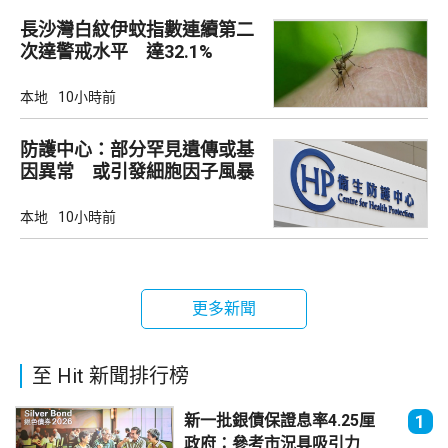
長沙灣白紋伊蚊指數連續第二
次達警戒水平 達32.1%
本地
10小時前
防護中心：部分罕見遺傳或基
因異常 或引發細胞因子風暴
本地
10小時前
更多新聞
至 Hit 新聞排行榜
新一批銀債保證息率4.25厘
1
政府：參考市況具吸引力