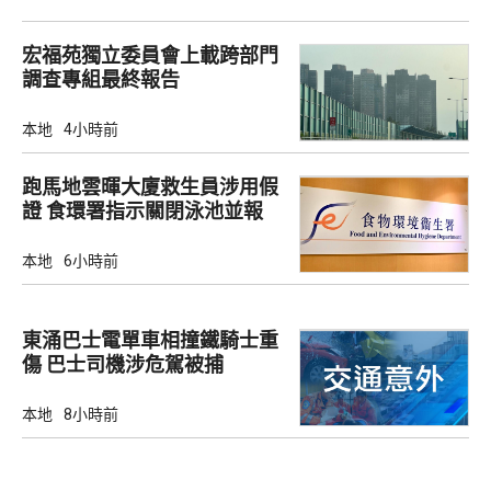
宏福苑獨立委員會上載跨部門
調查專組最終報告
本地
4小時前
跑馬地雲暉大廈救生員涉用假
證 食環署指示關閉泳池並報
警
本地
6小時前
東涌巴士電單車相撞鐵騎士重
傷 巴士司機涉危駕被捕
本地
8小時前