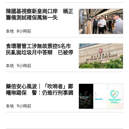
陳國基視察新皇崗口岸 稱正
籌備測試確保萬無一失
本地
8小時前
食環署管工涉無故票控5名市
民亂拋垃圾月中答辯 已被停
職
本地
9小時前
藥倍安心風波｜「吹哨者」鄭
曦琳踢保 警：仍進行刑事調
查
本地
9小時前