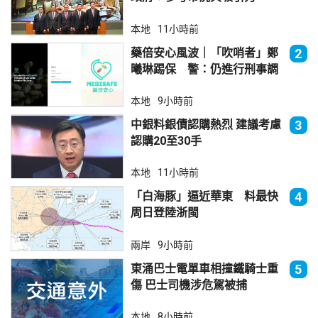
本地
11小時前
藥倍安心風波｜「吹哨者」鄭
2
曦琳踢保 警：仍進行刑事調
查
本地
9小時前
中銀料銀債認購熱烈 建議考慮
3
認購20至30手
本地
11小時前
「白海豚」逼近華東 料最快
4
周日登陸浙閩
兩岸
9小時前
東涌巴士電單車相撞鐵騎士重
5
傷 巴士司機涉危駕被捕
本地
8小時前