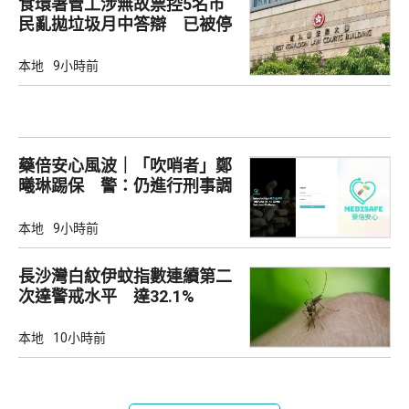
食環署管工涉無故票控5名市
民亂拋垃圾月中答辯 已被停
職
本地
9小時前
藥倍安心風波｜「吹哨者」鄭
曦琳踢保 警：仍進行刑事調
查
本地
9小時前
長沙灣白紋伊蚊指數連續第二
次達警戒水平 達32.1%
本地
10小時前