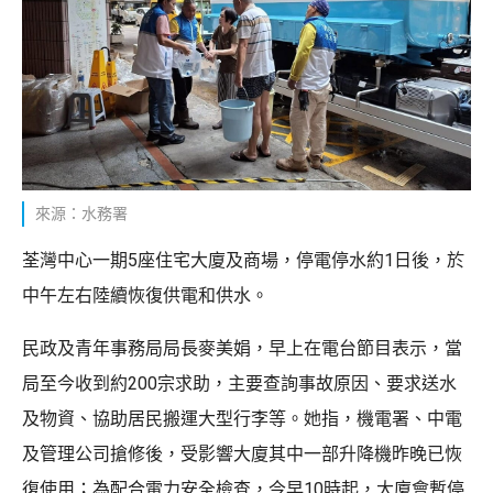
來源：水務署
荃灣中心一期5座住宅大廈及商場，停電停水約1日後，於
中午左右陸續恢復供電和供水。
民政及青年事務局局長麥美娟，早上在電台節目表示，當
局至今收到約200宗求助，主要查詢事故原因、要求送水
及物資、協助居民搬運大型行李等。她指，機電署、中電
及管理公司搶修後，受影響大廈其中一部升降機昨晚已恢
復使用；為配合電力安全檢查，今早10時起，大廈會暫停