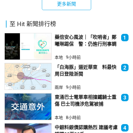
更多新聞
至 Hit 新聞排行榜
藥倍安心風波｜「吹哨者」鄭
1
曦琳踢保 警：仍進行刑事調
查
本地
9小時前
「白海豚」逼近華東 料最快
2
周日登陸浙閩
兩岸
9小時前
東涌巴士電單車相撞鐵騎士重
3
傷 巴士司機涉危駕被捕
本地
8小時前
中銀料銀債認購熱烈 建議考慮
4