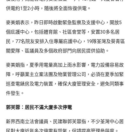
供電約1至2小時，隨後將全面恢復供電。
麥美娟表示，昨日即時啟動緊急監察及支援中心，開放5
個庇護中心，包括體育館、社區會堂等，安置30多名居
民，77名院友安排入住專屬庇護中心，19隊荃灣及葵青區
關愛隊、區議員及多個政府部門向居民提供協助。
麥美娟指，夏季用電量高加上雨水影響，電力設備容易故
障，呼籲業主立案法團及物業管理公司，必須在夏季加緊
巡查電錶房及電力裝置，確保大廈管理安全，避免同類事
件發生。
郭芙蓉：居民不滿大廈多次停電
新界西南立法會議員、民建聯郭芙蓉指，不少荃灣中心居
民對大廈近年多次停電有怨氣，促請提高管理參與度。