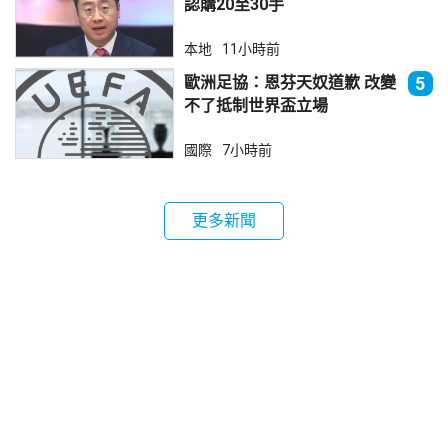
認購20至30手
本地
11小時前
歐洲足協：恩芬天奴道歉 改變
5
不了抵制世界盃立場
國際
7小時前
更多新聞