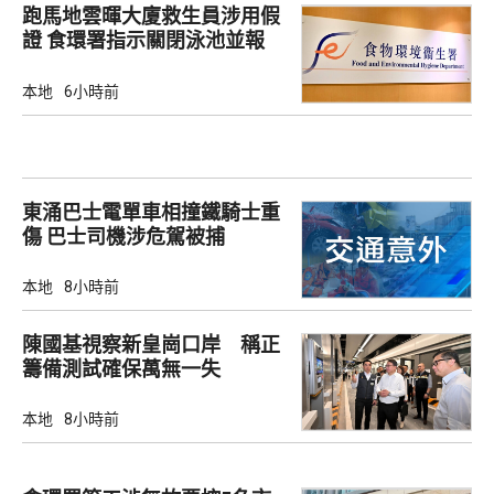
跑馬地雲暉大廈救生員涉用假
證 食環署指示關閉泳池並報
警
本地
6小時前
東涌巴士電單車相撞鐵騎士重
傷 巴士司機涉危駕被捕
本地
8小時前
陳國基視察新皇崗口岸 稱正
籌備測試確保萬無一失
本地
8小時前