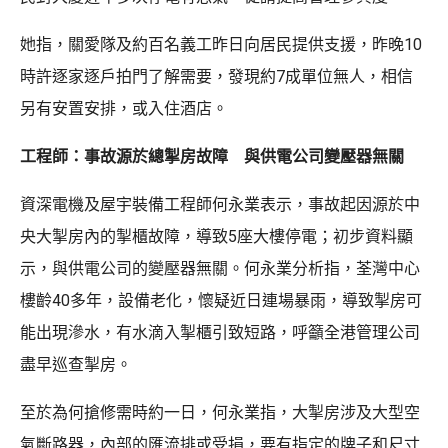
她指，關愛隊及約百名義工昨日向居民提供支援，昨晚10
時許逐家逐戶拍門了解需要，發現約7成單位無人，相信
另有安置安排，或入住酒店。
工程師：事故源於總掣房故障 與供電公司變壓器無關
資深電機及屋宇裝備工程師何永業表示，事故起因源於中
央大掣房內的掣櫃故障，導致5座大樓停電；初步資料顯
示，與供電公司的變壓器無關。何永業分析指，荃灣中心
樓齡40多年，設備老化，懷疑近日連場暴雨，導致掣房可
能出現滲水，有水滴入掣櫃引致短路，呼籲全港管理公司
盡早巡查掣房。
至於為何搶修需時約一日，何永業指，大掣房涉及大型空
氣斷路器，內部的匯流排或受損，要有指定的牌子和尺寸