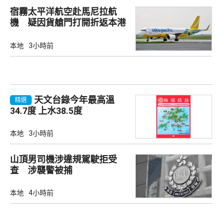
宿霧太平洋航空赴馬尼拉航
機 疑因貨艙門打開折返本港
本地
3小時前
天文台錄今年最高溫
精選
34.7度 上水38.5度
本地
3小時前
山頂男司機涉違規駕駛拒受
查 涉襲警被捕
本地
4小時前