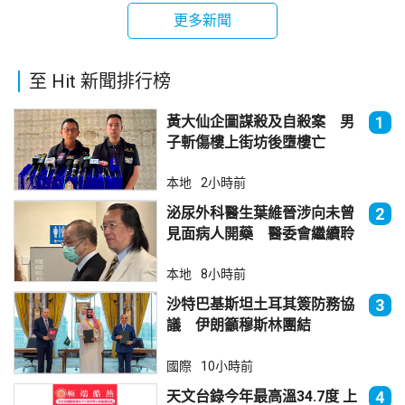
更多新聞
至 Hit 新聞排行榜
黃大仙企圖謀殺及自殺案 男
1
子斬傷樓上街坊後墮樓亡
本地
2小時前
泌尿外科醫生葉維晉涉向未曾
2
見面病人開藥 醫委會繼續聆
訊
本地
8小時前
沙特巴基斯坦土耳其簽防務協
3
議 伊朗籲穆斯林團結
國際
10小時前
天文台錄今年最高溫34.7度 上
4