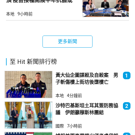
頂 疫苗接種開展半年抗體或
降
本地
9小時前
更多新聞
至 Hit 新聞排行榜
黃大仙企圖謀殺及自殺案 男
1
子斬傷樓上街坊後墮樓亡
本地
4分鐘前
沙特巴基斯坦土耳其簽防務協
2
議 伊朗籲穆斯林團結
國際
7小時前