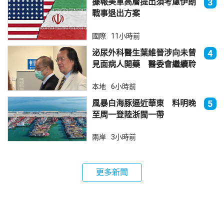
據報美軍高層提出須考慮伊朗
3
戰事退出方案
國際
11小時前
泌尿外科醫生葉維晉涉向未曾
4
見面病人開藥 醫委會繼續聆
訊
本地
6小時前
風暴白海豚逼近華東 料明晚
5
至周一登陸浙閩一帶
兩岸
3小時前
更多新聞