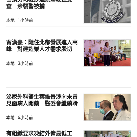
查 涉襲警被捕
本地
1小時前
甯漢豪：隨住北都發展進入高
峰 對建造業人才需求殷切
本地
3小時前
泌尿外科醫生葉維晉涉向未曾
見面病人開藥 醫委會繼續聆
訊
本地
6小時前
有組織要求凍結外傭最低工