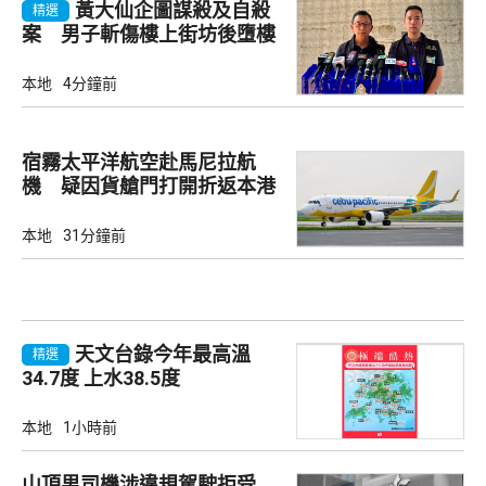
黃大仙企圖謀殺及自殺
精選
案 男子斬傷樓上街坊後墮樓
亡
本地
4分鐘前
宿霧太平洋航空赴馬尼拉航
機 疑因貨艙門打開折返本港
本地
31分鐘前
天文台錄今年最高溫
精選
34.7度 上水38.5度
本地
1小時前
山頂男司機涉違規駕駛拒受