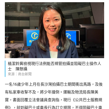
植潔鈴冀檢視現行法例能否規管拍攝並阻礙巴士操作人
士 陳慤攝
來源：商台新聞
一名16歲少年上月在長沙灣拍攝巴士期間衝出馬路，及後
有私家車收掣不及，將少年撞倒。運輸及物流局長陳美
寶，書面回覆立法會議員查詢指，現行《公共巴士服務規
例》，就妨礙巴士或車長行為訂立規限，不得阻礙巴士車