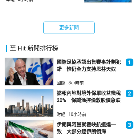
更多新聞
至 Hit 新聞排行榜
國際足協承認出售賽事計劃犯
1
錯 惟仍全力支持恩芬天奴
國際
8小時前
據報內地對境外保單收益徵稅
2
20% 保誠滙控倫敦股價急跌
財經
10小時前
伊朗與阿曼就霍峽航道達一
3
致 大部分經伊朗領海