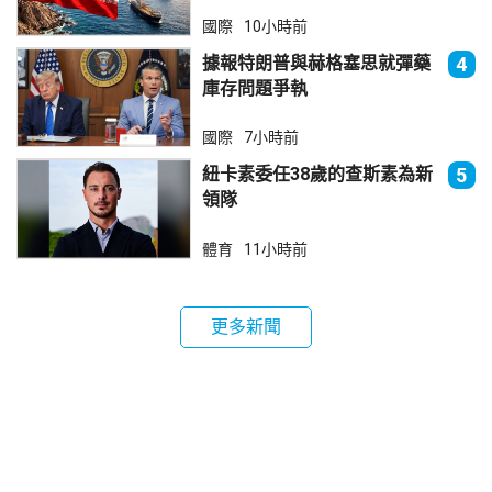
國際
10小時前
據報特朗普與赫格塞思就彈藥
4
庫存問題爭執
國際
7小時前
紐卡素委任38歲的查斯素為新
5
領隊
體育
11小時前
更多新聞