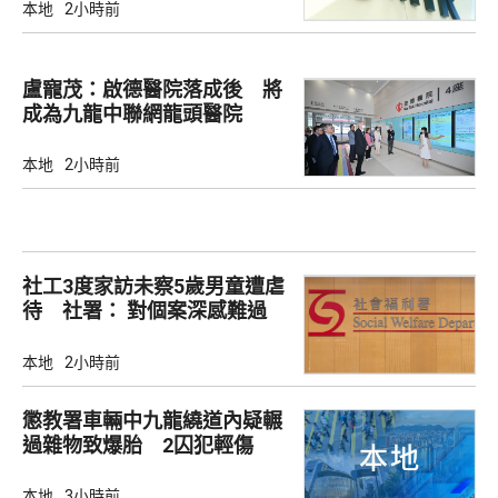
本地
2小時前
盧寵茂：啟德醫院落成後 將
成為九龍中聯網龍頭醫院
本地
2小時前
社工3度家訪未察5歲男童遭虐
待 社署： 對個案深感難過
和痛心
本地
2小時前
懲教署車輛中九龍繞道內疑輾
過雜物致爆胎 2囚犯輕傷
本地
3小時前