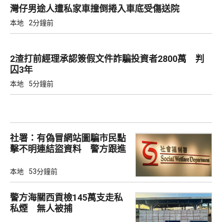
灣仔男途人遭私家車撞倒捲入車底受傷送院
本地
2分鐘前
2渣打前經理承認簽假文件詐騙投資者2800萬 判
囚3年
本地
5分鐘前
社署：有偽冒網站圖騙市民點
擊不明連結盜資料 警方跟進
本地
53分鐘前
警方海關西貢檢145萬支走私
私煙 無人被捕