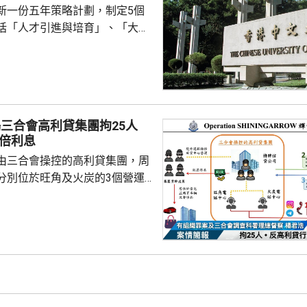
新一份五年策略計劃，制定5個
居民可以向上流動，...
括「人才引進與培育」、「大學
球連繫與校友凝聚」、「教育與
「研究與創新」。中大校長盧煜
五年策略計劃是中大發展的重大
國家十五五規劃，並積極配合香
劃。中大將繼續發揮香港獨特優
搗三合會高利貸集團拘25人
康科技、人工智能及量子科學等
3倍利息
極參與國家科研任務。 中大五
由三合會操控的高利貸集團，周
逾一年籌備，其中包括成...
分別位於旺角及火炭的3個營運
5人，涉嫌「過高利率放債」、
、「刑事恐嚇」及「洗黑錢」，
至69歲，大部份是有黑社會背景的
幹成員。行動中檢獲194萬元現
集團及骨幹成員共約840萬元黑
入息審查作招徠，吸引市民借