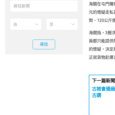
海關在屯門爛
元的懷疑走私貨
劑、120公
海關指，3艘
員都只能提供
尋找
的懷疑，決定
正就貨物赴運
下一篇新聞
古諮會通過
古蹟