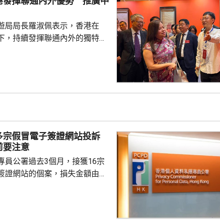
港發揮聯通內外優勢 推廣中
面的警政需求，確保前線單位能
遊局局長羅淑佩表示，香港在
中馬鞍山警區延...
下，持續發揮聯通內外的獨特優
元的形式，向中外推廣文化瑰
對國家的認同感與文化自信。 羅
祝中國共產黨成立活動上致辭，
的「弘揚中華文化辦公室」自
成立以來，舉辦中國通識系列展覽
遺產旗艦項目，而以「傳奇」為
文化節」正如火如荼進行，預計
多宗假冒電子簽證網站投訴
演出和活動，善用香港國際...
前要注意
專員公署過去3個月，接獲16宗
簽證網站的個案，損失金額由
700多元不等。個人資料私隱專員
案主要涉及旅遊簽證，由於現時
行在網上申請旅遊簽證，但在搜