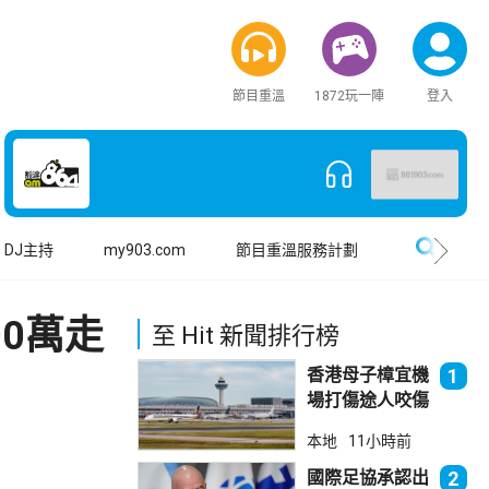
節目重溫
1872玩一陣
登入
搜尋
DJ主持
my903.com
節目重溫服務計劃
0萬走
至 Hit 新聞排行榜
香港母子樟宜機
1
場打傷途人咬傷
警員 被新加坡
本地
11小時前
法院判囚
國際足協承認出
2