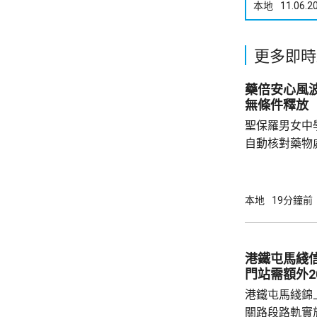
本地
11.06.2
更多即時
藥倍安心風
無條件釋放
聖保羅男女中
自動核對藥物
年被質疑是由
城大學生鄭曦
意下披露個人
本地
19分鐘前
捕並獲准保釋
實，已向警方
港鐵屯馬綫
門站需額外2
港鐵屯馬綫錦
關路段路軌實