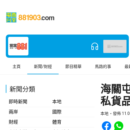
主頁
新聞/財經
節目精華
馬路的事
最
海關屯
新聞分類
私貨
即時新聞
本地
兩岸
國際
本地
發佈 11.0
Share to Face
Share t
財經
體育