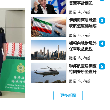
售賽事計劃犯
錯 惟仍全力支
國際
4小時前
持恩芬天奴
伊朗與阿曼就霍
3
峽航道座標達成
一致 新航道大
國際
6小時前
部分途經伊朗領
海
據報內地對境外
4
保單收益徵稅
20% 保誠滙控
財經
5小時前
倫敦股價急跌
聯邦航空局調查
5
特朗普所坐直升
機遭遇的飛行安
國際
9小時前
全事件
更多新聞