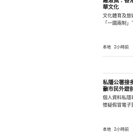
羅淑佩：香
節慶活動等方
華文化
迅速應對。 警方又指，今次重新劃定的分區有
文化體育及旅
別傳統分法，當
「一國兩制」
勢，以創新多
寶，增進市民
淑佩在一個慶
本地
2小時前
指康文署轄下
2024年4月
及非物質文化
主題的「中華
私隱公署接
舉辦逾280場
籲市民外遊
個人資料私隱
懷疑假冒電子
300多元至1
鍾麗玲指，個
不少市民會自
本地
2小時前