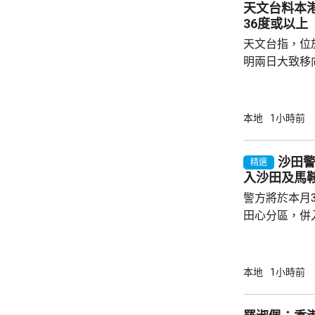
天文台料本
貸，集團一年間向
36度或以上
天文台指，位
明兩日大致移
定天氣，並與
日本港風勢仍
續，而受熱帶
本地
1小時前
影響，周末期
氣溫達36度
沙田
精選
入沙田及馬
警方將於本月
田心分區，併
區。在新劃定
馬鞍山分區，
仍然保留在沙田分區內。
本地
1小時前
個分區的新轄
要地標、交通