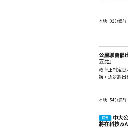
的行車時間需
在進行修復。
間。
本地
32分鐘前
公屋聯會倡
五比」
政府正制定香
議，逐步將出
由「7比3」
廣表示，隨著
出租公屋，亦
本地
54分鐘前
且應由現時就
屋逐步落成後
中大
精選
規劃內，訂明
將在科技及A
制定落實時間表。 聯會又期望政府