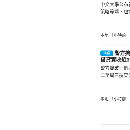
中文大學公布
屋計劃，讓公屋
策略範疇，包
拓展」、「全
學生體驗」及
明表示，中大
本地
1小時前
里程碑，對接
港首個五年規
警方
精選
勢，在生命健
借貸實收近
推動突破，也積
警方搗破一個
年策略計劃歷經
二至周三搜查
中心，拘捕2
「刑事毁壞」
年齡介乎13
本地
1小時前
集團主腦及骨
金，同時凍結
錢。 警方指，相關三合會社團以持牌信貸公司
作掩護，以免