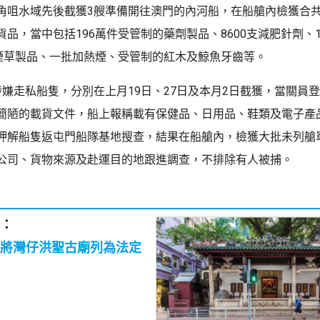
角咀水域先後截獲3艘準備開往澳門的內河船，在船艙內檢獲合共總
品，當中包括196萬件受管制的藥劑製品、8600支減肥針劑、1
斤煙草製品、一批加熱煙、受管制的紅木及鯨魚牙齒等。
涉嫌走私船隻，分別在上月19日、27日及本月2日截獲，當關員
簡陋的載貨文件，船上報稱載有保健品、日用品、鞋類及電子產
押解船隻返屯門船隊基地搜查，結果在船艙內，檢獲大批未列艙
公司、貨物來源及赴運目的地跟進調查，不排除有人被捕。
：
將灣仔洪聖古廟列為法定