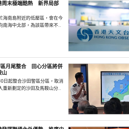
港周末極端酷熱 新界局部
約2000人放...
於海南島附近的低壓區，會在今
向南海中北部，為該區帶來不穩
香港保持相當距離。預料今明兩
然微弱，未來數日高溫天氣持
氣旋「白海豚」的外圍下沉氣流
間天氣極端酷熱，新界部分地區
或以上。
警區月尾整合 田心分區將併
鞍山
30日起整合沙田警區分區，取消
入重新劃定的沙田及馬鞍山分
分區下，大圍及車公廟將會納入
而沙田圍、第一城及石門地鐵站
 警方指，重新界定兩
區時，已充分考慮地理形勢、重
黑點、醫院位置，以及年度大型