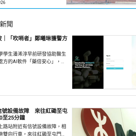
026
新聞
波｜「吹哨者」鄭曦琳獲警方
學學生潘浠淳早前研發協助醫生
處方的AI軟件「藥倍安心」，去
美國公司代為開發。揭發事件的
琳今年2月，涉嫌未獲當事人同
資料並造成指明傷害，被警方拘
候查。鄭曦琳今日在社交平台證
完成踢保程序，獲無條件釋放。
信號設備故障 來往紅磡至屯
0至25分鐘
上路站附近有信號設備故障，相
施雙向行車，來往紅磡至屯門站