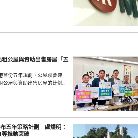
要額外20至25分鐘，工程人員正
港鐵提醒乘客為行程預留充裕時
出租公屋與資助出售房屋「五
港首份五年規劃，公屋聯會建
租公屋與資助出售房屋的比例，
調整至「5比5」。聯會副主席梁文
公屋供應增加，有空間既能滿足
可提高資助出售房屋的比例，而
開始研究調整比例，而非等到公
才決定。他認為，當局應於五年
公布五年策略計劃 盧煜明：
會研究調整比例至「5比5」，並
I等推動突破
重推出售公