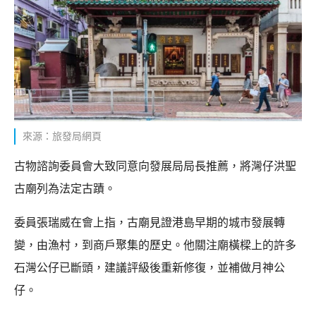
來源：旅發局網頁
古物諮詢委員會大致同意向發展局局長推薦，將灣仔洪聖
古廟列為法定古蹟。
委員張瑞威在會上指，古廟見證港島早期的城市發展轉
變，由漁村，到商戶聚集的歷史。他關注廟橫樑上的許多
石灣公仔已斷頭，建議評級後重新修復，並補做月神公
仔。