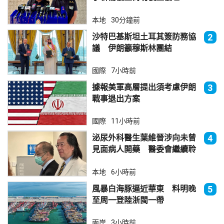
本地
30分鐘前
沙特巴基斯坦土耳其簽防務協
2
議 伊朗籲穆斯林團結
國際
7小時前
據報美軍高層提出須考慮伊朗
3
戰事退出方案
國際
11小時前
泌尿外科醫生葉維晉涉向未曾
4
見面病人開藥 醫委會繼續聆
訊
本地
6小時前
風暴白海豚逼近華東 料明晚
5
至周一登陸浙閩一帶
兩岸
3小時前