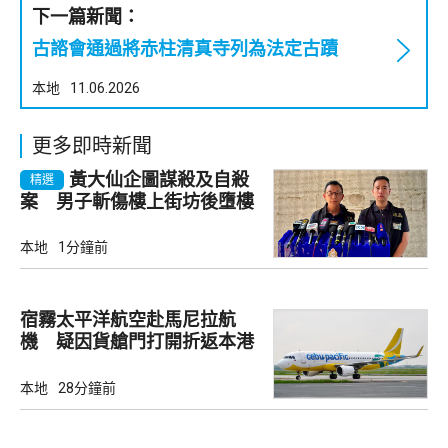
下一篇新聞：
古諮會通過將赤柱清真寺列為法定古蹟
本地
11.06.2026
更多即時新聞
黃大仙企圖謀殺及自殺
精選
案 男子斬傷樓上街坊後墮樓
亡
本地
1分鐘前
宿霧太平洋航空赴馬尼拉航
機 疑因貨艙門打開折返本港
本地
28分鐘前