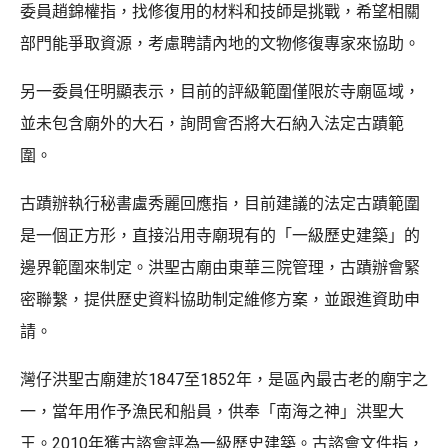
委員趙錦權指，找修復用的材料和技師是挑戰，希望相關
部門能爭取資源，考慮聘請內地的文物修復專家來協助。
另一委員任明顯表示，目前的評級範圍僅限於寺廟區域，
並未包含廟外的大石，詢問會否將大石納入法定古蹟範
圍。
古蹟辦執行秘書盧秀麗回應指，目前建議的法定古蹟範圍
是一個正方形，直接沿用寺廟現有的「一級歷史建築」的
邊界範圍來制定。洪聖古廟由東華三院管理，古蹟辦會緊
密聯繫，提供歷史資料協助制定維修方案，並跟進資助申
請。
灣仔洪聖古廟建於1847至1852年，是區內最古老的廟宇之
一，當年用作予漁民和船員，供奉「南海之神」洪聖大
王。2010年獲古諮會評為一級歷史建築。古諮會文件指，