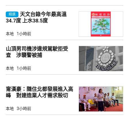
天文台錄今年最高溫
精選
34.7度 上水38.5度
本地
1小時前
山頂男司機涉違規駕駛拒受
查 涉襲警被捕
本地
1小時前
甯漢豪：隨住北都發展進入高
峰 對建造業人才需求殷切
本地
3小時前