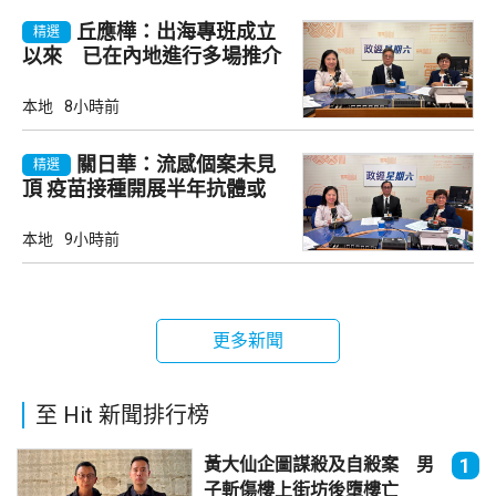
丘應樺：出海專班成立
精選
以來 已在內地進行多場推介
會
本地
8小時前
關日華：流感個案未見
精選
頂 疫苗接種開展半年抗體或
降
本地
9小時前
更多新聞
至 Hit 新聞排行榜
黃大仙企圖謀殺及自殺案 男
1
子斬傷樓上街坊後墮樓亡