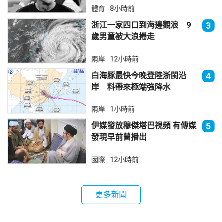
體育
8小時前
浙江一家四口到海邊觀浪 9
3
歲男童被大浪捲走
兩岸
12小時前
白海豚最快今晚登陸浙閩沿
4
岸 料帶來極端強降水
兩岸
1小時前
伊媒發放穆傑塔巴視頻 有傳媒
5
發現早前曾播出
國際
12小時前
更多新聞