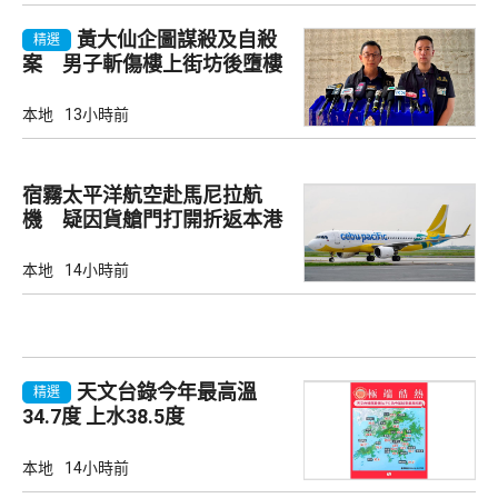
黃大仙企圖謀殺及自殺
精選
案 男子斬傷樓上街坊後墮樓
亡
本地
13小時前
宿霧太平洋航空赴馬尼拉航
機 疑因貨艙門打開折返本港
本地
14小時前
天文台錄今年最高溫
精選
34.7度 上水38.5度
本地
14小時前