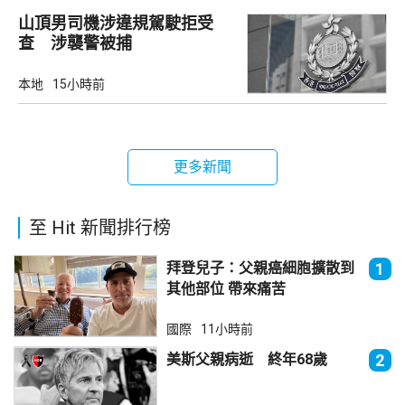
山頂男司機涉違規駕駛拒受
查 涉襲警被捕
本地
15小時前
更多新聞
至 Hit 新聞排行榜
拜登兒子：父親癌細胞擴散到
1
其他部位 帶來痛苦
國際
11小時前
美斯父親病逝 終年68歲
2