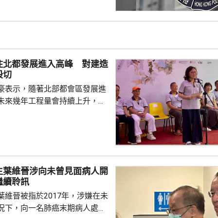
擊警員，導致他的鼻受傷，其他
警員清醒送往瑪麗
捕人報稱不適，清醒送院檢查。
住北都發展進入高峰 對建造
殷切
豪表示，隨著北部都會區發展進
未來幾年工程量會持續上升，建
求殷切，為支持年輕人在建造業
府會繼續加大資源投放，聯同建
培訓，期望青年要傳承紮實的工
掌握前沿科技，鼓勵青年裝備自
景。 甯漢豪在一個建造
生葉維晉涉向未曾見面病人開
指，建造業界近年積極推動應用
繼續聆訊
造業正改革轉型，至逐步邁向人
葉維晉被指於2017年，涉嫌在未
賦能的新時代，提升建造...
況下，向一名肺癌末期病人處方