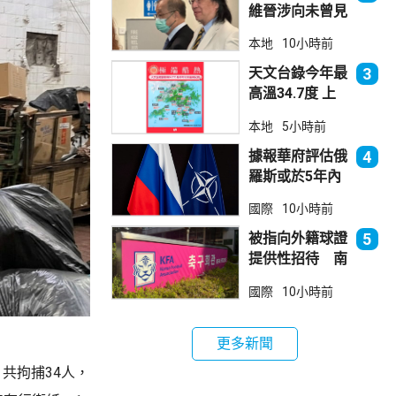
維晉涉向未曾見
面病人開藥 醫
本地
10小時前
委會繼續聆訊
天文台錄今年最
3
高溫34.7度 上
水38.5度
本地
5小時前
據報華府評估俄
4
羅斯或於5年內
發動攻擊 測試
國際
10小時前
北約集體防禦
被指向外籍球證
5
提供性招待 南
韓足總致歉
國際
10小時前
更多新聞
共拘捕34人，