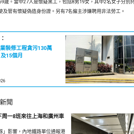
59歲。當中27人是懷疑黑工，包括8男19女，其中2名女子分別
使及管有懷疑偽造身份證。另有7名僱主涉嫌聘用非法勞工。
：
業裝修工程貪污130萬
月及15個月
026
新聞
下周一8班來往上海和廣州車
豚」影響，內地鐵路單位通報港