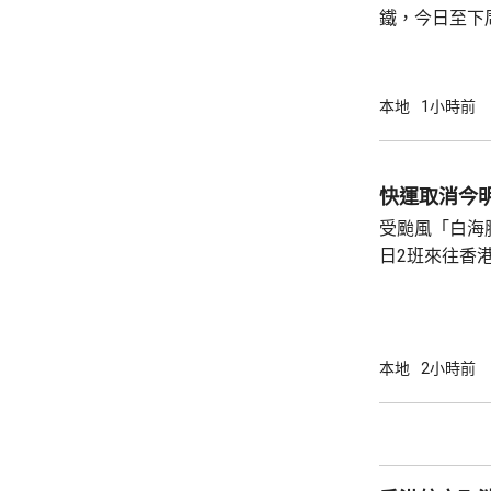
鐵，今日至下
涉及往返香港
站。 港鐵建議乘客留意12306官方網站或香港
西九龍站發放
本地
1小時前
快運取消今
受颱風「白海
日2班來往香
明日由香港飛
上出發。 快運表示，受影響旅客可接受新航班
安排、免費改
定目的地，亦
本地
2小時前