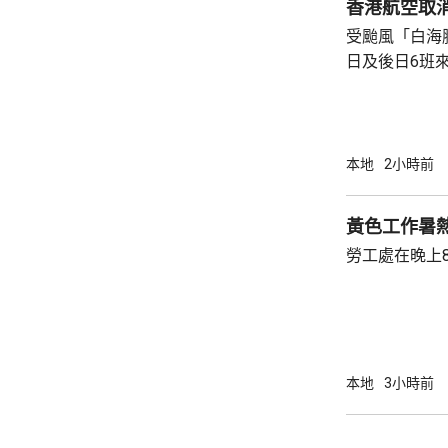
香港航空取
受颱風「白海
日及後日6班
外有4班原訂
至明日出發。 香港航空表示，已豁免受影響航
班重新訂位、
只適用於已獲
本地
2小時前
站提交申請。
客，需聯繫旅
黃色工作暑
客前往機場前
勞工處在晚上
本地
3小時前