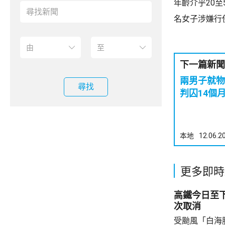
年齡介乎20至
名女子涉嫌行
下一篇新聞
兩男子就物
尋找
判囚14個
本地
12.06.2
更多即時
高鐵今日至
次取消
受颱風「白海