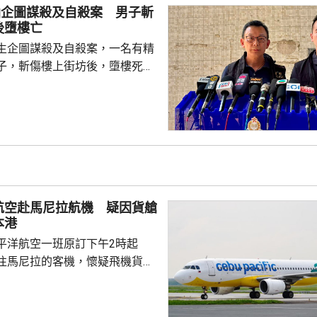
仙企圖謀殺及自殺案 男子斬
後墮樓亡
生企圖謀殺及自殺案，一名有精
子，斬傷樓上街坊後，墮樓死
 案發在早上7時許，
6歲男子在昭善樓進入升降機後，
，在袋內取出類似菜刀，集中向
半身施襲，之後逃走。傷者認得
住戶；約7分鐘後，一名46歲男
對開地面，懷疑由高處墮下，當
相信他就是行兇者。警方破門進
航空赴馬尼拉航機 疑因貨艙
樓的單位，發現窗戶打...
本港
平洋航空一班原訂下午2時起
往馬尼拉的客機，懷疑飛機貨艙
要臨時折返本港，並要求局部戒
在場戒備，飛機最終在下午3時
機場運作不受影響。 機管局