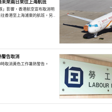
消未來兩日來往上海航班
豚」影響，香港航空宣布取消明
來往香港至上海浦東的航班，另
今日來往香港至沖繩的航班，改
更改航點或退票的手續費，不過
確認機位的機票，乘客可透過網
而經由旅行社訂票或旅行團乘
行社查詢票務事宜。公司提醒旅
熱警告取消
，先查看航班狀態。
8時取消黃色工作暑熱警告。