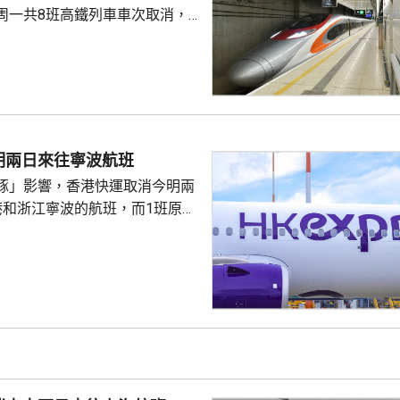
周一共8班高鐵列車車次取消，
西九龍站至上海虹橋站和廣州南
的最新資訊。
明兩日來往寧波航班
豚」影響，香港快運取消今明兩
港和浙江寧波的航班，而1班原定
往寧波的航班，會延期至後日早
期或免費更改至同一區域內的指
可申請退款。