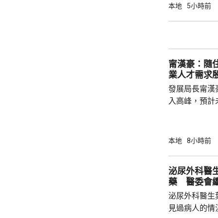
作，並以手襲
本地
5小時前
警員即場拘捕男司機。 受傷
醫院治理；被
甯漢豪：隨
業人才需求
發展局長甯漢
入高峰，預計
造業對人才需
長遠發展，政
造業議會做好
本地
8小時前
藝根基，也要
己，迎接建造業亮麗前
泌尿外科醫
業活動致詞時
藥 醫委會
先進技術，建
泌尿外科醫生
工智能和機器人
見過病人的情