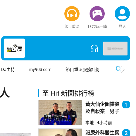
節目重溫
1872玩一陣
登入
搜尋
DJ主持
my903.com
節目重溫服務計劃
人
至 Hit 新聞排行榜
黃大仙企圖謀殺
1
及自殺案 男子
斬傷樓上街坊後
本地
4小時前
墮樓亡
泌尿外科醫生葉
2