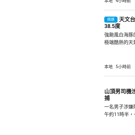
本地
4小時前
網頁顯示，涉事
重新啟航。
天文台錄
精選
38.5度
強颱風白海豚
極端酷熱的天
至35度或以上
高氣溫34.7
更錄得38.5
本地
5小時前
朗公園超過37度。 在黃大仙，
陽光下在戶外
一兩分鐘已經
山頂男司機
微中暑感覺，
捕
球。亦有市民指
一名男子涉嫌
午約11時半
山頂山頂道1
通標誌，警員