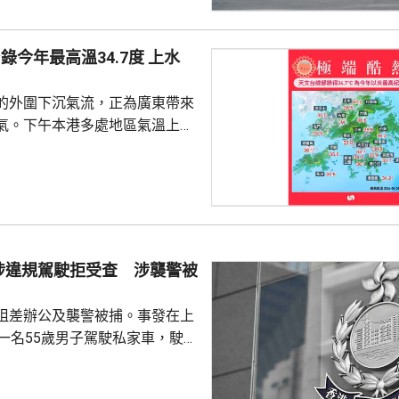
5J143編號航班，在下午5時
今年最高溫34.7度 上水
的外圍下沉氣流，正為廣東帶來
氣。下午本港多處地區氣溫上升
。 截至下午4時，天文台錄得最
度，是今年以來的最高紀錄。上水
度，黃大仙、打鼓 嶺、跑馬地及元
有市民在猛烈
球場踢足球，他們指，在場上跑
大汗淋漓、衣服濕透，甚至有輕
涉違規駕駛拒受查 涉襲警被
不過因為預約了球場所以繼續踢
，在街上...
阻差辦公及襲警被捕。事發在上
，一名55歲男子駕駛私家車，駛至
28號凌霄閣對開時，沒有遵從交
上前攔截調查，男司機拒絕合