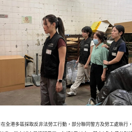
日在全港多區採取反非法勞工行動，部分聯同警方及勞工處執行，