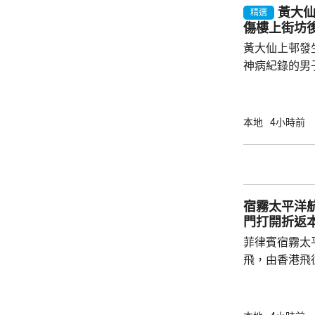
黃大
精選
傷樓上街坊
黃大仙上邨發
神病紀錄的男
亡；傷者目前情況危殆。
警方指一名2
行兇男子進入
本地
4小時前
傷者頭部和上
行兇者是樓下
子倒臥昭善樓
場證實死亡，
宿霧太平洋
入行兇者在15
門打開折返
菲律賓宿霧太
飛，由香港飛
艙門打開，需
備。消防一度
40分安全著陸，