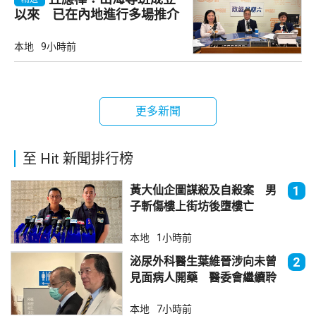
以來 已在內地進行多場推介
會
本地
9小時前
更多新聞
至 Hit 新聞排行榜
黃大仙企圖謀殺及自殺案 男
1
子斬傷樓上街坊後墮樓亡
本地
1小時前
泌尿外科醫生葉維晉涉向未曾
2
見面病人開藥 醫委會繼續聆
訊
本地
7小時前