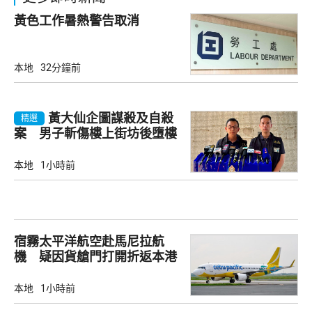
黃色工作暑熱警告取消
本地
32分鐘前
黃大仙企圖謀殺及自殺
精選
案 男子斬傷樓上街坊後墮樓
亡
本地
1小時前
宿霧太平洋航空赴馬尼拉航
機 疑因貨艙門打開折返本港
本地
1小時前