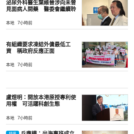
泌尿外科醫生葉維晉涉向未曾
見面病人開藥 醫委會繼續聆
訊
本地
7小時前
有組織要求凍結外傭最低工
資 稱政府反應正面
本地
7小時前
盧煜明：開放本港原授專利使
用權 可活躍科創生態
本地
7小時前
丘應樺：出海專班成立
精選