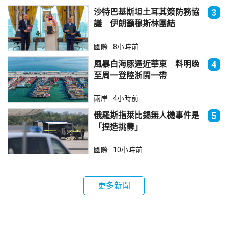
沙特巴基斯坦土耳其簽防務協
3
議 伊朗籲穆斯林團結
國際
8小時前
風暴白海豚逼近華東 料明晚
4
至周一登陸浙閩一帶
兩岸
4小時前
俄羅斯指萊比錫無人機事件是
5
「捏造挑釁」
國際
10小時前
更多新聞