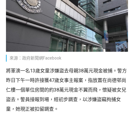
來源：政府新聞網Facebook
將軍澳一名13歲女童涉嫌盜去母親38萬元現金被捕。警方
昨日下午一時許接獲47歲女事主報案，指放置在尚德邨尚
仁樓一個單位房間的約38萬元現金不翼而飛，懷疑被女兒
盜去。警員接報到場，經初步調查，以涉嫌盜竊拘捕女
童，她現正被扣留調查。