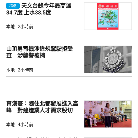
天文台錄今年最高溫
精選
34.7度 上水38.5度
本地
2小時前
山頂男司機涉違規駕駛拒受
查 涉襲警被捕
本地
2小時前
甯漢豪：隨住北都發展進入高
峰 對建造業人才需求殷切
本地
4小時前