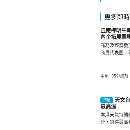
更多即時
丘應樺明午
內企拓展業
商務及經濟發
商貿代表團，
今次是商經局
劃的其中一個
了解海外市場
本地
35分鐘前
地企業、香港
廣署署長劉凱
會參與，將出
天文台
精選
投資推廣署舉
最高溫
參觀企業，以
本港天氣持續
流。...
分，錄得最高氣
來的最高氣溫。 天文台指，強颱風「白