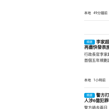
的外圍下沉氣
端酷熱的天氣
本地
49分鐘前
以上。預料未
分地區氣溫達
持續。
李家
精選
再盡快發表
行政長官李家
首個五年規劃
不停蹄整理及
規劃。李家超
施政報告發表
本地
1小時前
早交代如何落實五年
年規劃及施政
警方打
精選
場諮詢會，收
人涉6億犯罪
五年規劃有關
警方過去兩日