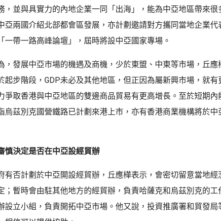
務，並與具實力的內地企業一同「出海」，能為中亞地區帶來很
中亞兩國介紹北部都會區發展，亦計劃邀請對方攜同當地企業代
「一帶一路高峰論壇」，屆時將設中亞國家專場。
為，發展中亞市場的機遇及商機，少於東盟、中東等市場，丘應
於起步階段，GDP未必及其他地區，但正因為屬新興市場，就有
力爭取香港與中亞地區的雙邊商品貿易有更高增長。至於短期內
指烏茲別克國營鐵路已計劃來港上市，亦有香港商業機構將於中
審慎決定是否在中亞設經貿辦
府有否計劃於中亞開設經貿辦，丘應樺表示，會密切留意當地經
定；暫時會由駐其他地方的經貿辦，負責哈薩克和烏茲別克的工
辦設立小組，負責開拓中亞市場。他又說，投資推廣署和貿發局