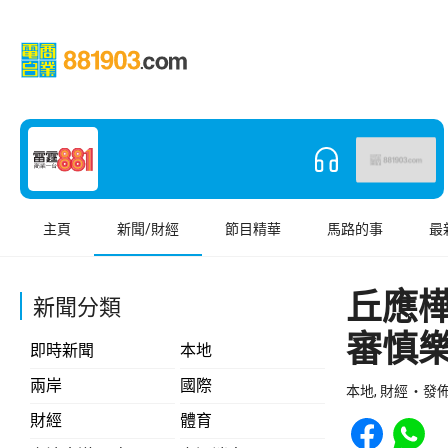
主頁
新聞/財經
節目精華
馬路的事
最
丘應
新聞分類
審慎
即時新聞
本地
兩岸
國際
本地, 財經
發佈 
Share to Face
Share t
財經
體育