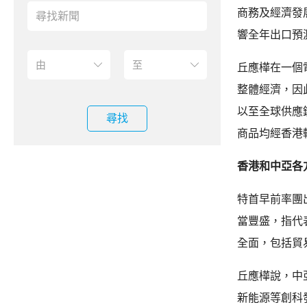
商務及經濟發
響全年出口預
丘應樺在一個
整體經濟，因
以至全球供應
尋找
商品均經香港
香港和中亞各
特首早前率團
當豐盛，指代
全面，包括貿
丘應樺說，中
新能源等創科