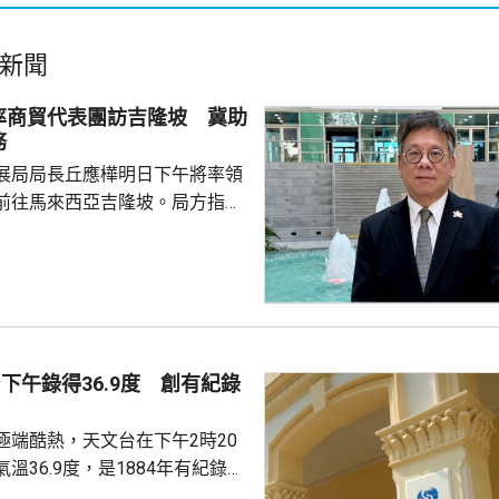
新聞
率商貿代表團訪吉隆坡 冀助
務
展局局長丘應樺明日下午將率領
前往馬來西亞吉隆坡。局方指，
局長督導、內地企業出海專班籌
外訪團，讓有意出海的內地企業
情況和需要，代表團成員包括內
商會和其他組織的代表，投資推
旋和「一帶一路」專員何力治亦
席貿發局舉辦的推廣活動，以及
下午錄得36.9度 創有紀錄
辦的商務研討會暨交流午宴，並
及與當地商會和相關機構交
極端酷熱，天文台在下午2時20
溫36.9度，是1884年有紀錄以
海豚」