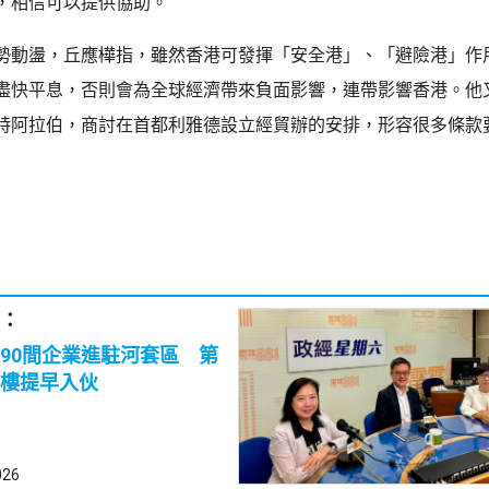
，相信可以提供協助。
勢動盪，丘應樺指，雖然香港可發揮「安全港」、「避險港」作
盡快平息，否則會為全球經濟帶來負面影響，連帶影響香港。他
特阿拉伯，商討在首都利雅德設立經貿辦的安排，形容很多條款
：
90間企業進駐河套區 第
樓提早入伙
026