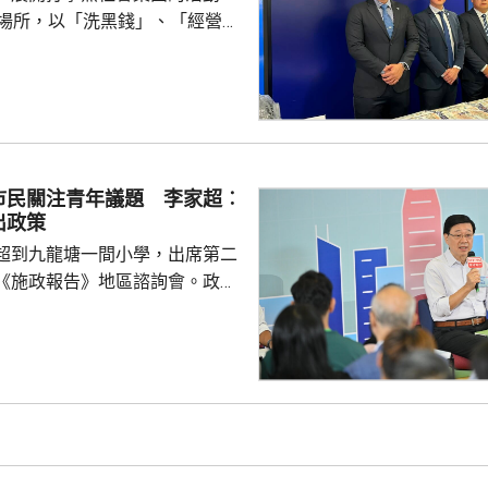
不少意見反映市民...
法場所，以「洗黑錢」、「經營非
經營毒窟」等罪名拘捕147人，
及骨幹成員等，年齡介乎19至72
三合會背景。涉案犯罪集團在去
利用傀儡戶口清洗超過6億元犯
形容集團分工精細，成員在九龍
市民關注青年議題 李家超︰
經營賭檔及毒窟，亦涉及販毒，
出政策
，集團會...
超到九龍塘一間小學，出席第二
《施政報告》地區諮詢會。政務
、財政司司長陳茂波，以及多名
示，香港首次制
因此諮詢會有特別意義，希望就
政報告如何令香港整體施政、發
見。 有市民提出青年問
憑試狀元大多選讀醫科，反映青
及科學專業就業有局限。亦有市