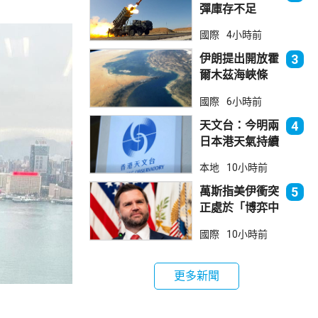
彈庫存不足
1700枚 副防
國際
4小時前
長促加快生產武
器
伊朗提出開放霍
3
爾木茲海峽條
件 包括撤軍及
國際
6小時前
賠償等
天文台：今明兩
4
日本港天氣持續
極端酷熱
本地
10小時前
萬斯指美伊衝突
5
正處於「博弈中
段」
國際
10小時前
更多新聞