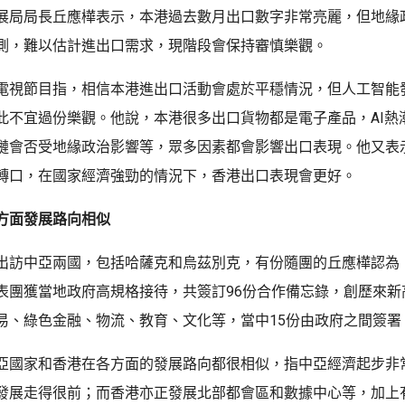
展局局長丘應樺表示，本港過去數月出口數字非常亮麗，但地緣
測，難以估計進出口需求，現階段會保持審慎樂觀。
電視節目指，相信本港進出口活動會處於平穩情況，但人工智能
此不宜過份樂觀。他說，本港很多出口貨物都是電子產品，AI熱
鏈會否受地緣政治影響等，眾多因素都會影響出口表現。他又表
轉口，在國家經濟強勁的情況下，香港出口表現會更好。
方面發展路向相似
出訪中亞兩國，包括哈薩克和烏茲別克，有份隨團的丘應樺認為
表團獲當地政府高規格接待，共簽訂96份合作備忘錄，創歷來新
易、綠色金融、物流、教育、文化等，當中15份由政府之間簽署
亞國家和香港在各方面的發展路向都很相似，指中亞經濟起步非常
發展走得很前；而香港亦正發展北部都會區和數據中心等，加上