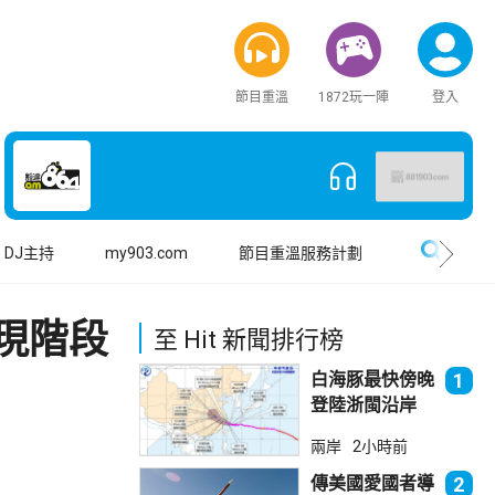
節目重溫
1872玩一陣
登入
搜尋
DJ主持
my903.com
節目重溫服務計劃
現階段
至 Hit 新聞排行榜
白海豚最快傍晚
1
登陸浙閩沿岸
福建上海轉移逾
兩岸
2小時前
廿萬人
傳美國愛國者導
2