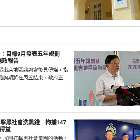
流，正為廣東帶來普遍晴朗及極
，本港下午多處氣溫升至37度或
來一兩日本港持續極端酷熱，部
37度或以上，本周中期高溫天氣
超：目標9月發表五年規劃
施政報告
超出席地區諮詢會後見傳媒，指
諮詢期將在周五結束，政府正馬
分析意見，目標在9月發表五年
又指，將先發布五年規劃，希望
時間距離五年規劃越短越好，盡
規劃方向。 李家超指，五
報告公眾諮詢期間，已舉行90多
擊黑社會洗黑錢 拘捕147
集到的意見當中，有1.3萬份與
得益
，8500份與施政報告有關。他
，展開打擊黑社會集團的活動，