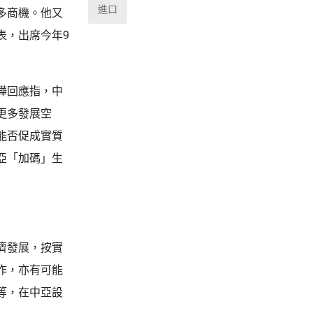
進口
多商機。他又
表，出席今年9
樺回應指，中
更多發展空
能否促成實質
亞「加碼」生
濟發展，按實
作，亦有可能
等，在中亞設