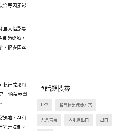
政治等因素影
發展大幅影響
潮能夠延續，
示，很多國產
，此行成果相
#話題搜尋
高，涵蓋範圍
。
HK2
智慧物業保養方案
迅速，AI和
九倉置業
內地進出口
出口
有完善法制，