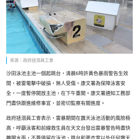
來源：政府拯溺員工會
沙田泳池主池一個起跳台，清晨6時許黃色暴雨警告生效
間，被雷電擊中破損，無人受傷。康文署為保障泳客安
全，一度暫停開放主池，在下午重開。康文署通知工務部
門盡快跟進維修事宜，並密切監察有關進度。
政府拯溺員工會表示，雷暴期間在露天泳池活動的風險極
高，呼籲泳客和前線救生員在天文台發出雷暴警告時盡快
離開水面，不要停留在泳池、跳台和更衣室以外任何露天