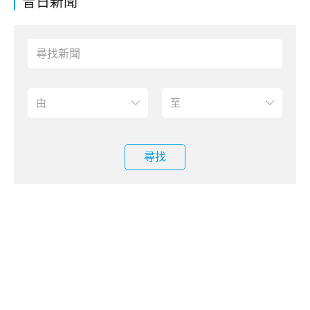
昔日新聞
尋找