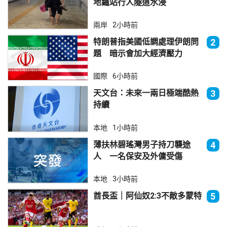
地鐵站行人隧道水浸
兩岸
2小時前
特朗普指美國低調處理伊朗問
2
題 暗示會加大經濟壓力
國際
6小時前
天文台：未來一兩日極端酷熱
3
持續
本地
1小時前
薄扶林碧瑤灣男子持刀襲途
4
人 一名保安及外傭受傷
本地
3小時前
酋長盃｜阿仙奴2:3不敵多蒙特
5