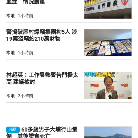
血症 情況嚴重
本地
1小時前
警搗破屋村爆竊集團拘5人 涉
19案盜竊約210萬財物
本地
1小時前
林超英：工作暑熱警告門檻太
高 建議檢討
本地
2小時前
60多歲男子大埔行山暈
精選
倒 其後證實死亡