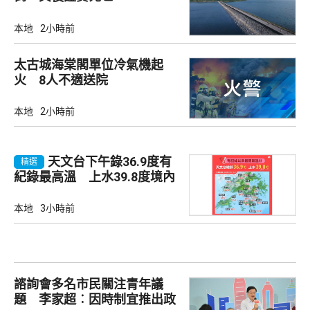
本地
2小時前
太古城海棠閣單位冷氣機起
火 8人不適送院
本地
2小時前
天文台下午錄36.9度有
精選
紀錄最高溫 上水39.8度境內
最高
本地
3小時前
諮詢會多名市民關注青年議
題 李家超︰因時制宜推出政