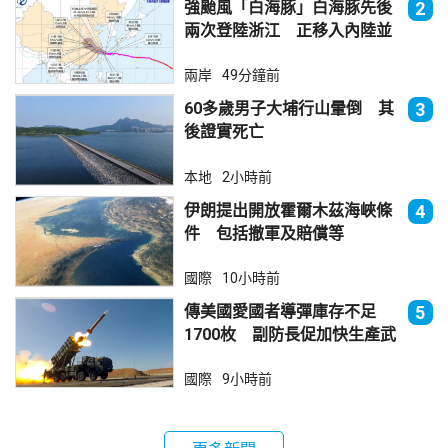
強颱風「白海豚」白海豚先後
2
兩次登陸浙江 正移入內陸並
減弱
兩岸
49分鐘前
60多歲男子大埔行山暈倒 其
3
後證實死亡
本地
2小時前
伊朗提出開放霍爾木茲海峽條
4
件 包括撤軍及賠償等
國際
10小時前
傳美國愛國者導彈庫存不足
5
1700枚 副防長促加快生產武
器
國際
9小時前