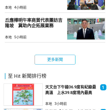
策
本地
4小時前
丘應樺明午率商貿代表團訪吉
隆坡 冀助內企拓展業務
本地
5小時前
更多新聞
至 Hit 新聞排行榜
天文台下午錄36.9度有紀錄最
1
高溫 上水39.8度境內最高
本地
3小時前