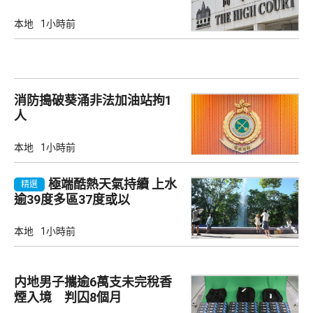
本地
1小時前
消防搗破葵涌非法加油站拘1
人
本地
1小時前
極端酷熱天氣持續 上水
精選
逾39度多區37度或以
本地
1小時前
内地男子攜逾6萬支未完稅香
煙入境 判囚8個月