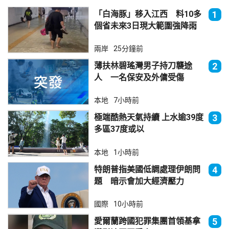
「白海豚」移入江西 料10多
1
個省未來3日現大範圍強降雨
兩岸
25分鐘前
薄扶林碧瑤灣男子持刀襲途
2
人 一名保安及外傭受傷
本地
7小時前
極端酷熱天氣持續 上水逾39度
3
多區37度或以
本地
1小時前
特朗普指美國低調處理伊朗問
4
題 暗示會加大經濟壓力
國際
10小時前
愛爾蘭跨國犯罪集團首領基拿
5