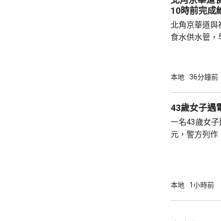
10時前完成
北角京華道與
食水供水管，
華道及宏安道
示，工程團隊
外，福蔭道、
本地
36分鐘前
供應已於上午
隊正全力維修
43歲女子遇
10時前恢復海峰園
一名43歲女子
水車及4個水
元，警方列作
時無人被捕。 警方前日接報，事主早前收到自
稱內地執法人
行，要求她繳
於上月2日至本
本地
1小時前
萬元至騙徒指
報案求助。