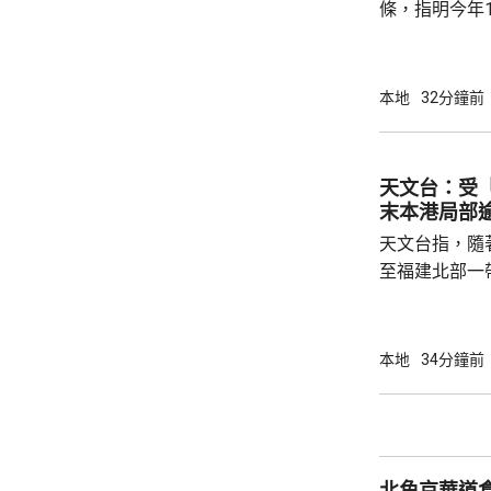
條，指明今年1
選舉委員會界
選出新一屆選
今日刊憲。 選舉的提名期將於10月7日開始，
本地
32分鐘前
至10月20
公告，指明呈
公布相關細節
天文台：受
緊密合作，積
末本港局部逾
得以在公開、誠
天文台指，隨
至福建北部一
星期一，持續
分地區氣溫達
天氣持續。天
本地
34分鐘前
況，多補充水
烈運動。
北角京華道