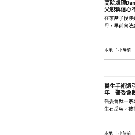
高院處理Da
父親稱信心
在家產子後涉嫌
母，早前向法
法院宣判3年保
理申請。Dan
示，懷著戰戰
本地
1小時前
大，若申請遭拒絕會爭
早前表示，每
次、每次1小
子的健康每況
醫生手術遺
年 醫委會
醫委會就一宗
生石岳容，被指
行右乳房纖維
流管；直至病
行乳房檢查時
本地
1小時前