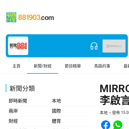
主頁
新聞/財經
節目精華
馬路的事
最
MIR
新聞分類
李啟言
即時新聞
本地
兩岸
國際
本地
發佈 15.0
Share to Face
Share t
財經
體育