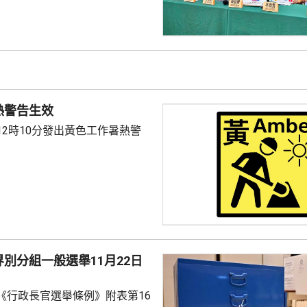
工人，當中近四成工人指，在酷熱
續或間接在戶外工作逾4小時，
額外休息時間，亦無提供防暑裝
不少戶外工人反映，曾出現中暑
倒送院，但僱主及工人均不熟悉
防工作時中暑指引》，未有額外
熱警告生效
的暑熱安排。 工會建議，把中暑列為可...
12時10分發出黃色工作暑熱警
別分組一般選舉11月22日
《行政長官選舉條例》附表第16