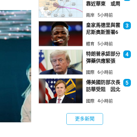
靠近華東 或周
日登陸浙閩沿岸
兩岸
5小時前
皇家馬德里與雲
3
尼斯奧斯簽署6
年新約
體育
5小時前
特朗普承認部分
4
彈藥供應緊張
稱霍峽協議未達
國際
6小時前
成
傳美國防部次長
5
訪華受阻 因北
京不滿美對台軍
國際
4小時前
售
更多新聞