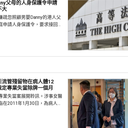
nny父母的人身保護令申請
不大
疏忽照顧男嬰Danny的港人父
庭申請人身保護令，要求接回被
護令的Danny，高等法院早上處
ny的父親曾偉邦進入法庭前表
兢兢的心情應付審訊，信心不
取上訴。 Danny的父母
星期只可到收容所探視兒子一
時，時間不足以餵哺母乳，指兒
愈下。
引流管殘留物在病人體12
裁定專業失當除牌一個月
專業失當案展開聆訊。涉事女醫
在2011年1月30日，為病人進
腺瘤切除手術後，無完整取出引
人2023年向另一位醫生求診，進
才發現，有三條引流管殘留物，