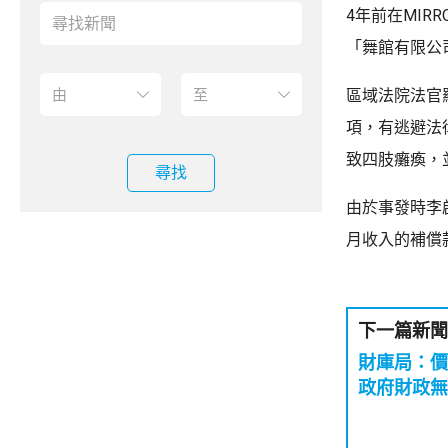
4年前在MI
「舞館有限公
區域法院法官
項，有逃避法
致四肢癱瘓，
尋找
由於事發時李
月收入的補償
下一篇新聞
財庫局：價
政府財政無