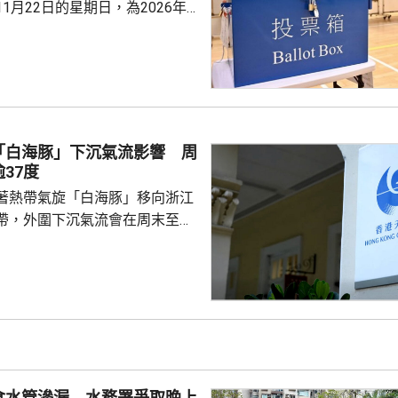
1月22日的星期日，為2026年
別分組一般選舉的投票日期，以
舉委員會的選任委員，相關公告
日結束。總選舉事務主任會適時刊登
交提名表格的限期和地點，以及
。政府會繼續與選舉管理委員會
「白海豚」下沉氣流影響 周
極進行籌備工作，務求令到選舉
37度
實、公平...
著熱帶氣旋「白海豚」移向浙江
帶，外圍下沉氣流會在周末至下
為本港帶來極端酷熱的天氣，部
37度或以上，預料下周中期高溫
文台呼籲市民留意身體健康狀
分及做足防暑措施，避免戶外劇
食水管滲漏 水務署爭取晚上