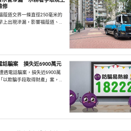
維修
福蔭道交界一條直徑250毫米的
早上出現滲漏，影響福蔭道、京
一帶用戶的食水供應。水務署表
已經完成供水調度，除了海峰園
京華道及宏安道一帶用戶的食水
11時起恢復正常。水務署工程團
，視乎水管損壞情況，爭取晚上
電話騙案 損失近6900萬元
的食水供應。 署方派出2架
遭遇電話騙案，損失近6900萬
箱提供臨時食水，並派出「供水
「以欺騙手段取得財產」案，暫
特攻隊」提供樽裝水。 受事故...
員來電，訛稱她涉嫌干犯刑事罪
交保證金以證清白，事主按指示
月1日期間，先後轉賬約6894
定的銀行戶口，其後懷疑受騙，