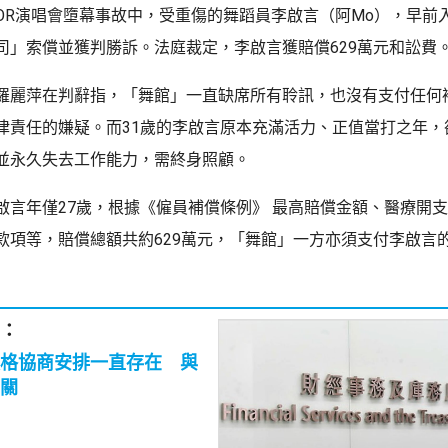
RROR演唱會墮幕事故中，受重傷的舞蹈員李啟言（阿Mo），早前
司」索償並獲判勝訴。法庭裁定，李啟言獲賠償629萬元和訟費
羅麗萍在判辭指，「舞館」一直缺席所有聆訊，也沒有支付任何
律責任的嫌疑。而31歲的李啟言原本充滿活力、正值當打之年，
並永久失去工作能力，需終身照顧。
啟言年僅27歲，根據《僱員補償條例》 最高賠償金額、醫療開支
款項等，賠償總額共約629萬元，「舞館」一方亦須支付李啟言
：
格協商安排一直存在 與
關