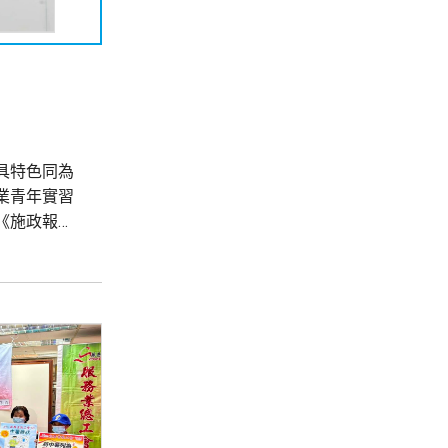
具特色同為
業青年實習
《施政報
境、行業運
副局長梁宏