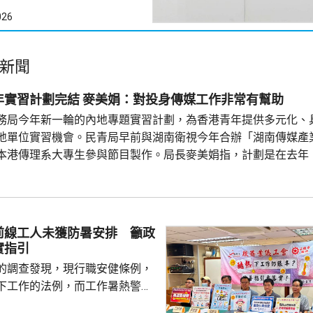
026
新聞
湖南傳媒青年實習計劃完結 麥美娟：對投身傳媒工作非常有幫助
務局今年新一輪的內地專題實習計劃，為香港青年提供多元化、
地單位實習機會。民青局早前與湖南衛視今年合辦「湖南傳媒產
本港傳理系大專生參與節目製作。局長麥美娟指，計劃是在去年
習生參與了節目策劃、編劇、後期製作等，深入認識內地媒體環
，對將來投身傳媒工作非常有幫助。 民青局常任秘書長李百全及
前線工人未獲防暑安排 籲政
實指引
的調查發現，現行職安健條例，
下工作的法例，而工作暑熱警告
主的約束力亦不足。工會早前訪