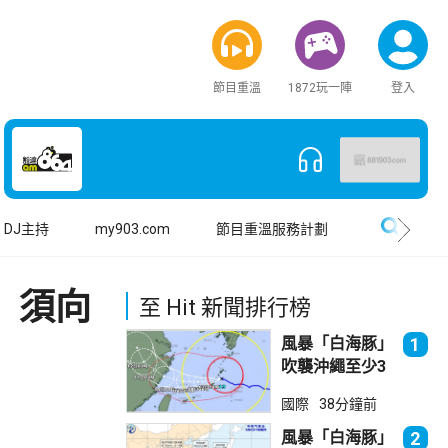
節目重溫
1872玩一陣
登入
搜尋
DJ主持
my903.com
節目重溫服務計劃
」須向
至 Hit 新聞排行榜
風暴「白海豚」
1
吹襲沖繩至少3
傷 近500航班
國際
38分鐘前
取消
風暴「白海豚」
2