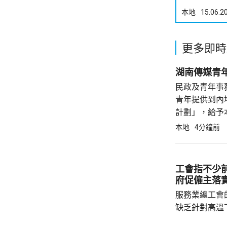
本地
15.06.2
更多即時
民政及青年事
青年提供到內
計劃」，給予
告》提出，實
本地
4分鐘前
作及發展趨勢
正，亦分別...
工會指不少
府促僱主落
服務業總工會
缺乏針對高溫
等指引，對僱