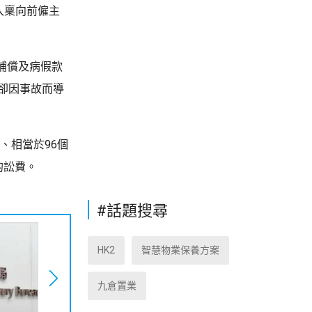
入稟向前僱主
。
補償及病假款
卻因事故而導
、相當於96個
的訟費。
#話題搜尋
HK2
智慧物業保養方案
九倉置業