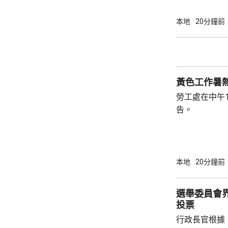
問逾500名
天氣下，要連
本地
20分鐘前
僱主沒有安排
備。工會指，
症狀，甚至暈
勞工處的《預
黃色工作暑
勞工處在中午
告。
本地
20分鐘前
選舉委員會界
投票
行政長官根據