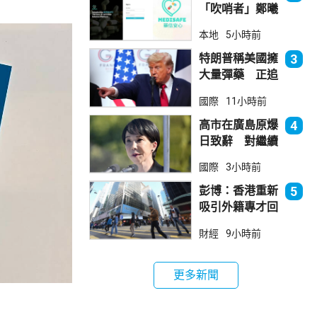
「吹哨者」鄭曦
琳踢保 警：仍
本地
5小時前
進行刑事調查
特朗普稱美國擁
3
大量彈藥 正追
捕叛國「洩密
國際
11小時前
者」
高市在廣島原爆
4
日致辭 對繼續
堅持無核三原則
國際
3小時前
含糊其辭
彭博：香港重新
5
吸引外籍專才回
流
財經
9小時前
更多新聞