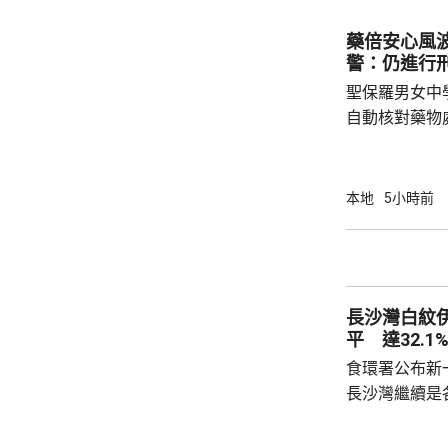
2023至20
圾，告票未有
藥倍安心風
不在港，令他
警：仍進行
食環署：涉事管工
聖保羅男女中
自動核對藥物
年被質疑是由
城大學生鄭曦
意下披露個人
本地
5小時前
捕並獲准保釋
實，已向警方
警方回覆查詢
續時，拒絕繼
長沙灣白紋
查仍在進行中，
平 達32.1
食環署公布新
長沙灣繼續是各
公布的上一批
第二次高於2