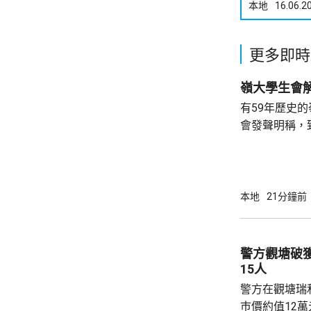
本地
16.06.2
更多即時
有59年歷史
會發聲明稱，
步；惟近年校
各種因素下，作出
生會外務副會
承認學生會，
本地
21分鐘前
務，舉例舉辦
拒絕租借，發
生會完全失去運作空間。
警方觀塘破
生會相繼解散，
15人
警方在觀塘瑞
巿價約值12