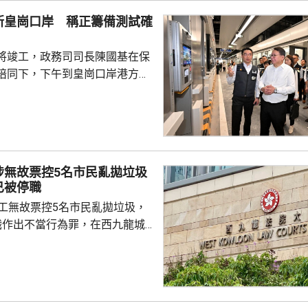
員到醫院慰問傷者，並會配合警
新皇崗口岸 稱正籌備測試確
因。
將竣工，政務司司長陳國基在保
陪同下，下午到皇崗口岸港方口
聽取跨部門小組匯報最新測試進
統籌的
組，正籌備綜合營運測試、公共
，以及全方位應急演練和壓力測
德體育園開幕前的經驗，進行涵
涉無故票控5名市民亂拋垃圾
、超過100個不同規模的演練和
已被停職
進提升口岸負荷，並在每次測試
管工無故票控5名市民亂拋垃圾，
，又要求小組必須以...
職作出不當行為罪，在西九龍城
。被告暫時毋須答辯，以1萬元
日到區域法院答辯。 被告羅
食環署深水埗區環境衞生辦事處
小隊的管工。控罪指，他涉嫌於