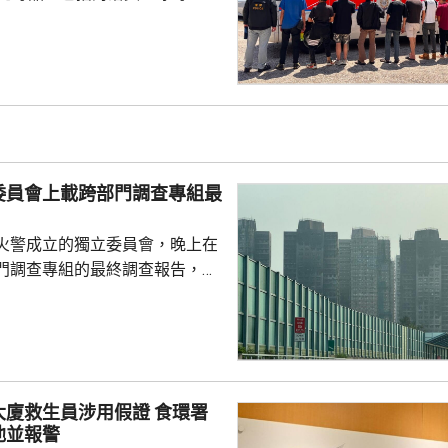
酯的煙彈，以及一批吸毒工具。
5人。其中一名43歲女子，涉嫌經
危險藥物，另外13男1女，年齡
5歲，涉嫌服食或注射危險藥物被
委員會上載跨部門調查專組最
火警成立的獨立委員會，晚上在
門調查專組的最終調查報告，指
，推斷起火地點位於宏昌閣104
外的平台。有關地點堆積的殘留物
括安全網，以及遮蓋窗戶的發泡
發現其他起火源頭的情況下，跨
得出結論，認為今次火災極有可
救生員涉用假證 食環署
，起因很可能是點燃的煙蒂燒著
池並報警
燃物料。現場並發現兩個煙蒂。