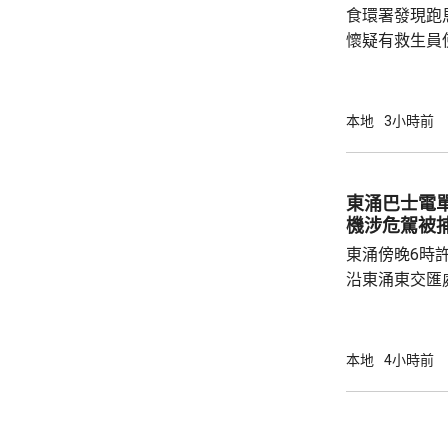
食環署發現跑
今場火災造成16
懷疑有救生員
池立即關閉，
局。 食環署昨向香港拯溺總會核實一批救生員
資料，今日收
本地
3小時前
苑泳池當值的
符。考慮到泳
疑未按法例提
東涌巴士電單車
泳池持牌人提出檢控。 食環
機涉危駕被
上月底，對逾14
東涌傍晚6時
沿東涌東交匯
口時，懷疑切
巴士車頭，遭
體多處受傷，
本地
4小時前
60歲巴士司
嚴重傷害」被捕。 龍運表示，涉事
往沙田的路線