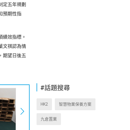
制定五年規劃
和預期性指
項績效指標。
葉文祺認為情
，期望日後五
#話題搜尋
HK2
智慧物業保養方案
九倉置業