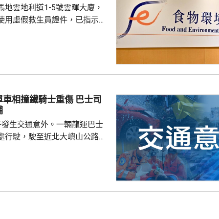
馬地雲地利道1-5號雲暉大廈，
8人喪生，79人...
使用虛假救生員證件，已指示泳
亦已報警及通報物業管理業監管
到核實結果，發現一名昨日在屋
救生員，證件資料與總會紀錄不
池的當值救生員資格存疑，亦懷
供足夠合資格救生員，會考慮向
相撞鐵騎士重傷 巴士司
署表示，今年至頭
捕
00個持牌私人...
許發生交通意外。一輛龍運巴士
處行駛，駛至近北大嶼山公路出
線撞到一架電單車，電單車攝入
推行約20米。58歲電單車司機身
昏迷送往北大嶼山醫院治理。
機涉嫌「危險駕駛引致他人身體受
的是一輛開
E42巴士，已即時暫停涉事車長