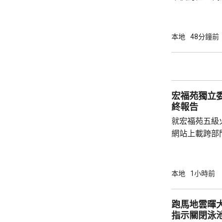
有液態依托咪
行動中拘捕1
營毒窟及販運
本地
48分鐘前
介乎26至7
捕。
宏福苑獨立
終報告
就宏福苑五級
網站上載跨部
根據現有證據
室及105室
高達2米，包
本地
1小時前
膠板等。在未
部門調查專組
跑馬地雲暉大廈
能是意外事故
指示關閉泳
起火地點的可