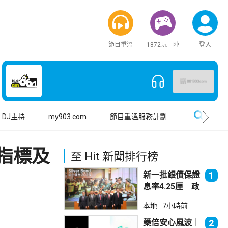
節目重溫
1872玩一陣
登入
搜尋
DJ主持
my903.com
節目重溫服務計劃
指標及
至 Hit 新聞排行榜
新一批銀債保證
1
息率4.25厘 政
府：參考市況具
本地
7小時前
吸引力
藥倍安心風波｜
2