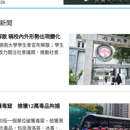
026
新聞
嶺大學生會解散 稱校內外形勢出現變化
的嶺南大學學生會宣布解散；學生
致力關注社會議題，推動社會進
園內外形勢都出現變化，在平衡
解散的艱難決定。 前嶺大學
長賴卓賢表示，校方去年起拒絕
導致學生會無法在校內提供服
迎新活動時，校內外多個場地均
放刊物時亦遭校方沒收，形容學
 對於近年多間院校學
獲毒窟 檢獲12萬毒品拘捕
他認為是學界以至...
和街一個單位破獲毒窟，檢獲黑
萬元毒品，包括海洛英、冰毒、含