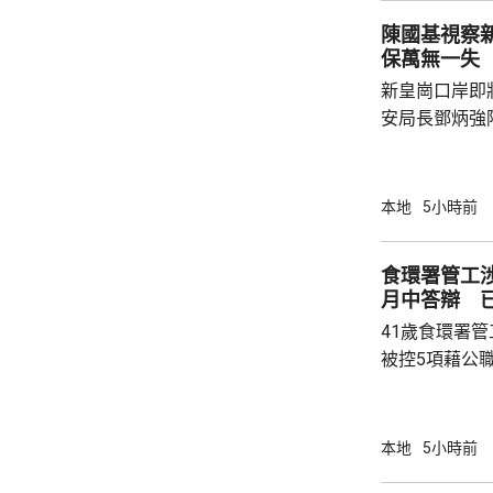
駕駛職務，派
陳國基視察
方調查事故原
保萬無一失
新皇崗口岸即
安局長鄧炳強
岸區視察，並
度與人員部署。 陳國基表示，由保安局
跨部門工作小
本地
5小時前
交通路線試行
試。將借鑑啟
食環署管工
蓋約20個類別
月中答辯 
測試，循序漸
41歲食環署
後即時跟進問題
被控5項藉公
裁判法院提堂
保釋，今個月27
銳，案發時為
本地
5小時前
轄下專責執法