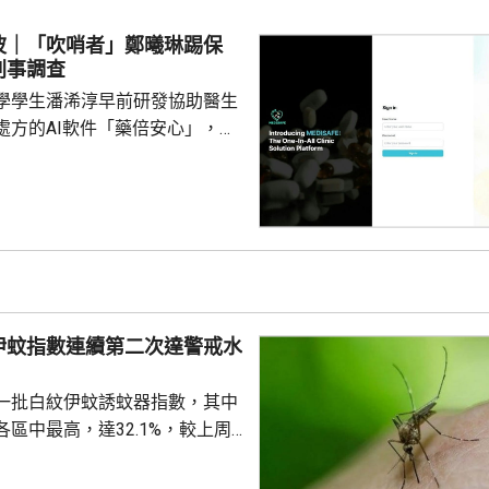
24年期間，無故票控5人再次亂拋垃
妥善送達，部分人被票控時甚至
波｜「吹哨者」鄭曦琳踢保
們被追討罰款、遭通緝和拘捕。
刑事調查
停職 ...
學學生潘浠淳早前研發協助醫生
處方的AI軟件「藥倍安心」，去
美國公司代為開發。揭發事件的
琳今年2月，涉嫌未獲當事人同
資料並造成指明傷害，被警方拘
候查。鄭曦琳今日在社交平台證
完成踢保程序，獲無條件釋放。
時指，被捕女子今日更新保釋手
續保釋候查，又說案件的刑事調
伊蚊指數連續第二次達警戒水
被捕人拒絕保釋候查，...
%
一批白紋伊蚊誘蚊器指數，其中
區中最高，達32.1%，較上周
指數高1.2個百分點，亦是連續
0%的警戒水平，代表白紋伊蚊分