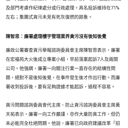
及部門考慮作紀律處分或行政處理。具名投訴維持在71%
左右；集團式貪污未見有死灰復燃的跡象。
陳智思：廉署處理樓宇管理業界貪污沒有後知後覺
廉政公署審查貪污舉報諮詢委員會主席陳智思表示，廉署
在宏福苑大火後成立專案小組，早前落案起訴7人及兩間
公司。他強調，廉署一向關注行業一直存在的結構性問
題，絕對不是後知後覺，在事件發生後才作出行動。而廉
署收到投訴後，要有足夠證據才能起訴，過程不容易。
貪污問題諮詢委員會代主席、防止貪污諮詢委員會主席黃
天祐表示，廉署一向工作嚴謹，亦作大量防貪工作，但仍
未必能完全杜絕問題。他說，廉署已向政府建議改革「招