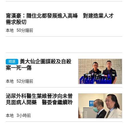
甯漢豪：隨住北都發展進入高峰 對建造業人才
需求殷切
本地
50分鐘前
黃大仙企圖謀殺及自殺
精選
案一死一傷
本地
52分鐘前
泌尿外科醫生葉維晉涉向未曾
見面病人開藥 醫委會繼續聆
訊
本地
3小時前