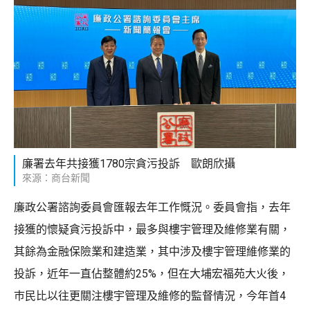
廉署去年共接獲1780宗貪污投訴 歐朗欣攝
來源：商台新聞
廉政公署諮詢委員會匯報去年工作慨況。委員會指，去年
接獲的懷疑貪污投訴中，最多與樓宇管理及維修業有關，
其餘為金融保險業和建造業，其中涉及樓宇管理維修業的
投訴，近年一直佔整體約25%，但在大埔宏福苑大火後，
巿民比以往更關注樓宇管理及維修的監督情況，今年首4