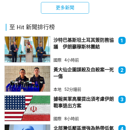
更多新聞
至 Hit 新聞排行榜
沙特巴基斯坦土耳其簽防務協
1
議 伊朗籲穆斯林團結
國際
4小時前
黃大仙企圖謀殺及自殺案一死
2
一傷
本地
52分鐘前
據報美軍高層提出須考慮伊朗
3
戰事退出方案
國際
8小時前
北部灣低壓區增強為熱帶低氣
4