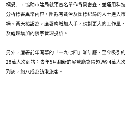
標妥」，協助巿建局就預審名單作背景審查，並運用科技
分析標書異常內容，阻截有貪污及圍標紀錄的人士進入巿
場。黃天祐認為，廉署應增加人手，應對更大的工作量，
及處理增加的樓宇管理投訴。
另外，廉署前年開幕的「一九七四」咖啡廳，至今吸引約
28萬人次到訪；去年5月翻新的展覽廳錄得超過9.4萬人次
到訪，約八成為訪港旅客。