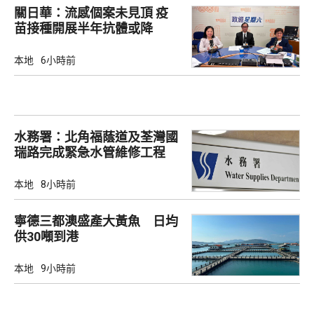
關日華：流感個案未見頂 疫
苗接種開展半年抗體或降
本地
6小時前
水務署：北角福蔭道及荃灣國
瑞路完成緊急水管維修工程
本地
8小時前
寧德三都澳盛產大黃魚 日均
供30噸到港
本地
9小時前