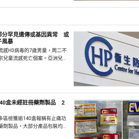
盤16.1%。 署方又就在中
深水埗、北區和葵青發現3個公
屋邨、4個私人屋苑、2個商場和1
有積水或積水容器，分別向有關
部分罕見遺傳或基因異常 或
張...
子風暴
流感H3病毒的7歲男童，周二不
宗兒童流感死亡個案。亞洲兒童
長關日華，回應有市民質疑接種
會出現重症時說，病毒抗體基因
異，會導致人體現有的免疫力未
引發急劇的免疫反應「細胞因子
40盒未經註冊藥劑製品 2
分罕見的遺傳或人體基因異常會
響兒童在感染流感病毒時，身體
多區檢獲逾140盒報稱有止痛功
子反應出現功能失調...
藥劑製品，大部分產品包裝均以
名男子涉嫌違反《藥劑業及毒藥