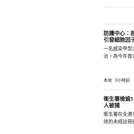
18.4%、上環及西營
西區、觀塘、
園、4個公共
個公共設施內
防護中心：
負責人發出共14
引發細胞因
一名感染甲型
治。為今年首
傳染病學會會
流感疫苗後仍
出現漂移或轉
本地
3小時前
能有效應對，
風暴」。 衛生防護中心回覆傳媒時表示，醫學
衛生署檢逾1
文獻顯示，部
人被捕
令極少數受影
衛生署在全港
的炎症及細胞因
效的未經註冊
日文標籤，2