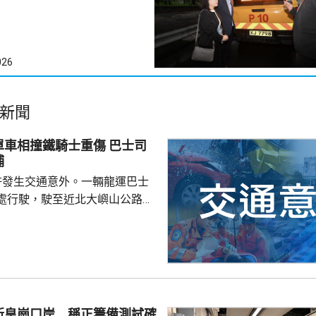
026
新聞
相撞鐵騎士重傷 巴士司
捕
許發生交通意外。一輛龍運巴士
處行駛，駛至近北大嶼山公路出
線撞到一架電單車，電單車攝入
推行約20米。58歲電單車司機身
昏迷送往北大嶼山醫院治理。
機涉嫌「危險駕駛引致他人身體受
的是一輛開
E42巴士，已即時暫停涉事車長
新皇崗口岸 稱正籌備測試確