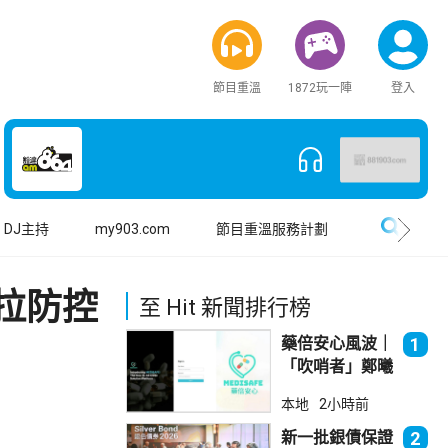
節目重溫
1872玩一陣
登入
搜尋
DJ主持
my903.com
節目重溫服務計劃
拉防控
至 Hit 新聞排行榜
藥倍安心風波｜
1
「吹哨者」鄭曦
琳踢保 警：仍
本地
2小時前
進行刑事調查
新一批銀債保證
2