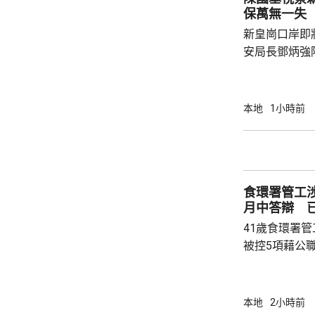
駕駛職務，派
保萬無一失
方調查事故原
新皇崗口岸即
安局長鄧炳強
岸區視察，並
度與人員部署。 陳國基表示，由保安局
跨部門工作小
本地
1小時前
交通路線試行
試。將借鑑啟
蓋約20個類別
測試，循序漸
食環署管工
後即時跟進問題
月中答辯 
41歲食環署
被控5項藉公
裁判法院提堂
保釋，今個月27
銳，案發時為
本地
2小時前