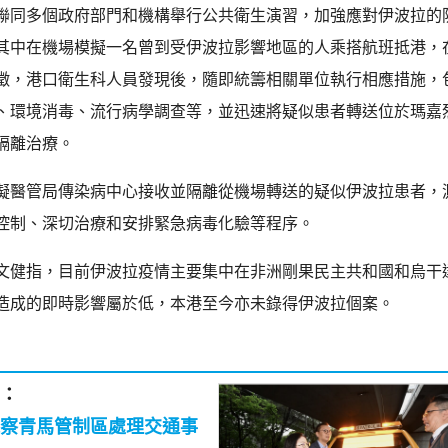
聯同多個政府部門和機構舉行公共衛生演習，加強應對伊波拉的
其中在機場模擬一名曾到受伊波拉影響地區的人乘搭航班抵港，
徵，港口衛生科人員發現後，隨即統籌相關單位執行相應措施，
、環境消毒、流行病學調查等，並迅速將疑似患者轉送位於瑪嘉
隔離治療。
擬醫管局傳染病中心接收並隔離從機場轉送的疑似伊波拉患者，
控制、深切治療和安排緊急病毒化驗等程序。
文健指，目前伊波拉疫情主要集中在非洲剛果民主共和國和烏干
造成的即時影響屬於低，本港至今亦未錄得伊波拉個案。
：
察青馬管制區處理交通事