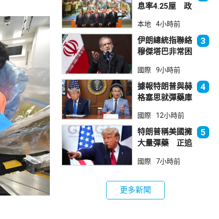
息率4.25厘 政
府：參考市況具
本地
4小時前
吸引力
伊朗總統指聯絡
3
穆傑塔巴非常困
難 斥有人試圖
國際
9小時前
製造分裂
據報特朗普與赫
4
格塞思就彈藥庫
存問題爭執
國際
12小時前
特朗普稱美國擁
5
大量彈藥 正追
捕叛國「洩密
國際
7小時前
者」
更多新聞