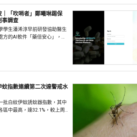
小隊的管工。控罪指，他涉嫌於
24年期間，無故票控5人再次亂拋垃
波｜「吹哨者」鄭曦琳踢保
妥善送達，部分人被票控時甚至
刑事調查
們被追討罰款、遭通緝和拘捕。
學學生潘浠淳早前研發協助醫生
停職 ...
處方的AI軟件「藥倍安心」，去
美國公司代為開發。揭發事件的
琳今年2月，涉嫌未獲當事人同
資料並造成指明傷害，被警方拘
候查。鄭曦琳今日在社交平台證
完成踢保程序，獲無條件釋放。
時指，被捕女子今日更新保釋手
伊蚊指數連續第二次達警戒水
續保釋候查，又說案件的刑事調
%
被捕人拒絕保釋候查，...
一批白紋伊蚊誘蚊器指數，其中
區中最高，達32.1%，較上周
指數高1.2個百分點，亦是連續
0%的警戒水平，代表白紋伊蚊分
都低於20%，藍田及秀茂坪