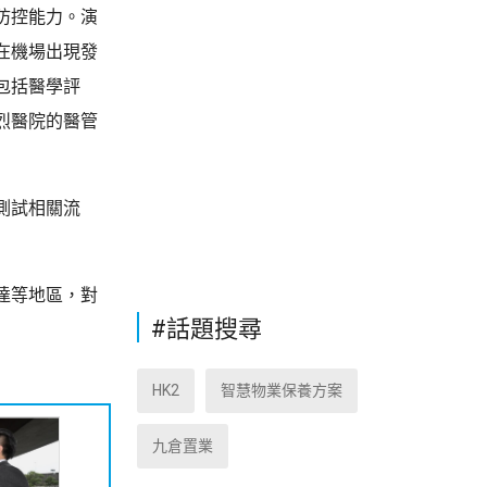
防控能力。演
在機場出現發
包括醫學評
烈醫院的醫管
測試相關流
達等地區，對
#話題搜尋
HK2
智慧物業保養方案
九倉置業