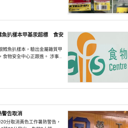
獲這批報稱有止痛功效的未經註
產品沒有附印香港藥劑製品註冊
含有「布洛芬」和「二氫可待
，2名分別36和40歲男子涉嫌
鱈魚扒樣本甲基汞超標 食安
註冊藥劑製品和第1部毒藥等被
署將在證據充分時向...
銀鱈魚扒樣本，驗出金屬雜質甲
食物安全中心正跟進。 涉事產
aska Black Cod Steak」、產自
350克，食用期限今年9月20
恆常食物監測計劃，從一個網上
檢測，發現甲基汞含量為每公斤
超出法例標準的每公斤含0.5毫
事商戶將受影響批次產品停售和
正按中心指示回收，正追查...
熱警告取消
時20分取消黃色工作暑熱警告，