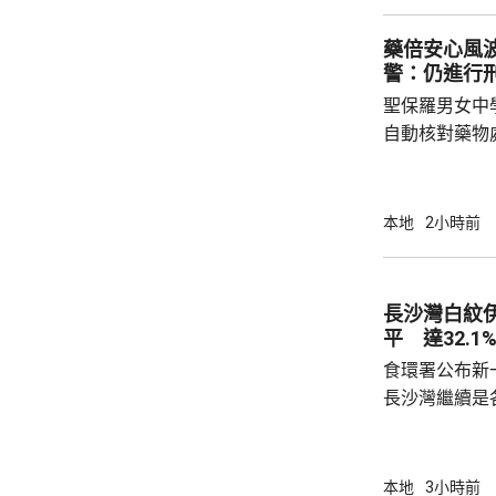
轄下專責執法
2023至20
藥倍安心風
圾，告票未有
警：仍進行
不在港，令他
聖保羅男女中
食環署：涉事管工
自動核對藥物
年被質疑是由
城大學生鄭曦
意下披露個人
本地
2小時前
捕並獲准保釋
實，已向警方
警方回覆查詢
長沙灣白紋
續時，拒絕繼
平 達32.1
查仍在進行中，
食環署公布新
長沙灣繼續是各
公布的上一批
第二次高於2
布廣泛；其餘
本地
3小時前