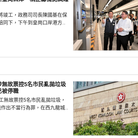
員到醫院慰問傷者，並會配合警
因。
將竣工，政務司司長陳國基在保
陪同下，下午到皇崗口岸港方口
聽取跨部門小組匯報最新測試進
統籌的
組，正籌備綜合營運測試、公共
，以及全方位應急演練和壓力測
德體育園開幕前的經驗，進行涵
、超過100個不同規模的演練和
進提升口岸負荷，並在每次測試
涉無故票控5名市民亂拋垃圾
，又要求小組必須以...
已被停職
管工無故票控5名市民亂拋垃圾，
職作出不當行為罪，在西九龍城
。被告暫時毋須答辯，以1萬元
日到區域法院答辯。 被告羅
食環署深水埗區環境衞生辦事處