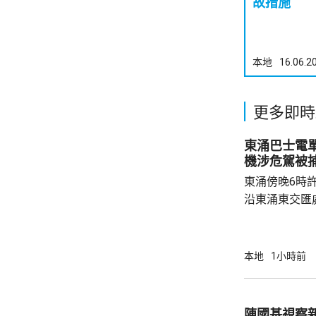
故措施
本地
16.06.2
更多即時
東涌巴士電單車
機涉危駕被
東涌傍晚6時
沿東涌東交匯
口時，懷疑切
巴士車頭，遭
體多處受傷，
本地
1小時前
60歲巴士司
嚴重傷害」被捕。 龍運表示，涉事
往沙田的路線
陳國基視察