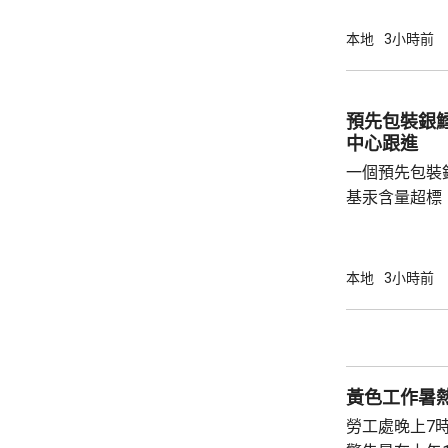
條例》被捕。 人員今日到尖沙咀和旺角執法，
在3間店鋪檢
本地
3小時前
冊藥劑製品，
編號，懷疑是
因」的藥劑製品
預先包裝銀
非法管有未經
中心跟進
警方拘捕，衛生
一個預先包裝
基汞含量超標，
品名為「U.S. Al
美國，淨重每包
日。中心透過
本地
3小時前
商店抽取樣本
含0.8毫克，
克，已指令涉
下架，進口商亦
黃色工作暑
勞工處晚上7