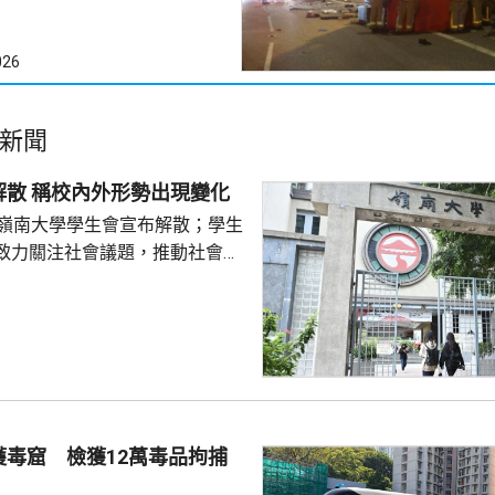
026
新聞
嶺大學生會解散 稱校內外形勢出現變化
的嶺南大學學生會宣布解散；學生
致力關注社會議題，推動社會進
園內外形勢都出現變化，在平衡
解散的艱難決定。 前嶺大學
長賴卓賢表示，校方去年起拒絕
導致學生會無法在校內提供服
迎新活動時，校內外多個場地均
放刊物時亦遭校方沒收，形容學
 對於近年多間院校學
獲毒窟 檢獲12萬毒品拘捕
他認為是學界以至...