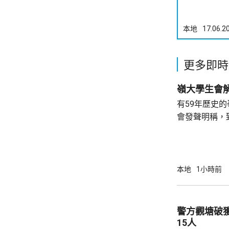
本地
17.06.2
更多即時
有59年歷史
會發聲明稱，
步；惟近年校
各種因素下，作出
生會外務副會
承認學生會，
本地
1小時前
務，舉例舉辦
拒絕租借，發
生會完全失去運作空間。
警方觀塘破
生會相繼解散，
15人