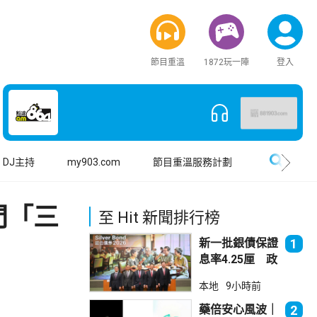
節目重溫
1872玩一陣
登入
搜尋
DJ主持
my903.com
節目重溫服務計劃
門「三
至 Hit 新聞排行榜
新一批銀債保證
1
息率4.25厘 政
府：參考市況具
本地
9小時前
吸引力
藥倍安心風波｜
2