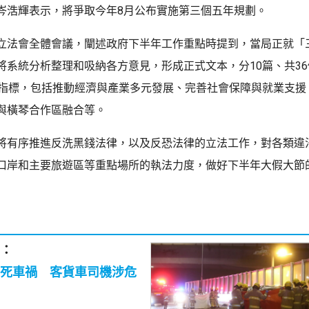
岑浩輝表示，將爭取今年8月公布實施第三個五年規劃。
立法會全體會議，闡述政府下半年工作重點時提到，當局正就「
將系統分析整理和吸納各方意見，形成正式文本，分10篇、共3
展指標，包括推動經濟與產業多元發展、完善社會保障與就業支援
與橫琴合作區融合等。
將有序推進反洗黑錢法律，以及反恐法律的立法工作，對各類違
口岸和主要旅遊區等重點場所的執法力度，做好下半年大假大節
：
死車禍 客貨車司機涉危