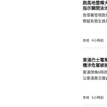
跑馬地雲暉大廈
能是意外事故
指示關閉泳
起火地點的可
食環署發現跑
今場火災造成16
懷疑有救生員
池立即關閉，
局。 食環署昨向香港拯溺總會核實一批救生員
資料，今日收
本地
4小時前
苑泳池當值的
符。考慮到泳
疑未按法例提
東涌巴士電單車
泳池持牌人提出檢控。 食環
機涉危駕被
上月底，對逾14
東涌傍晚6時
沿東涌東交匯
口時，懷疑切
巴士車頭，遭
體多處受傷，
本地
6小時前
60歲巴士司