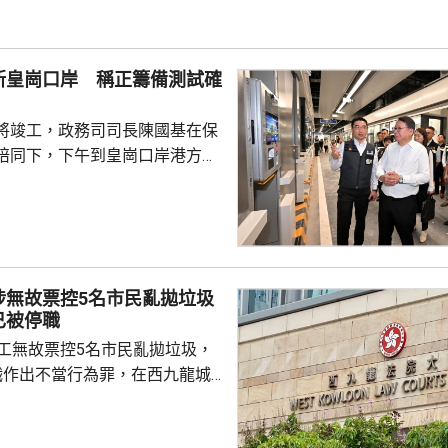
的是一輛開
E42巴士，已即時暫停涉事車長
員到醫院慰問傷者，並會配合警
新皇崗口岸 稱正籌備測試確
因。
將竣工，政務司司長陳國基在保
陪同下，下午到皇崗口岸港方口
聽取跨部門小組匯報最新測試進
統籌的
組，正籌備綜合營運測試、公共
，以及全方位應急演練和壓力測
德體育園開幕前的經驗，進行涵
涉無故票控5名市民亂拋垃圾
、超過100個不同規模的演練和
已被停職
進提升口岸負荷，並在每次測試
管工無故票控5名市民亂拋垃圾，
，又要求小組必須以...
職作出不當行為罪，在西九龍城
。被告暫時毋須答辯，以1萬元
日到區域法院答辯。 被告羅