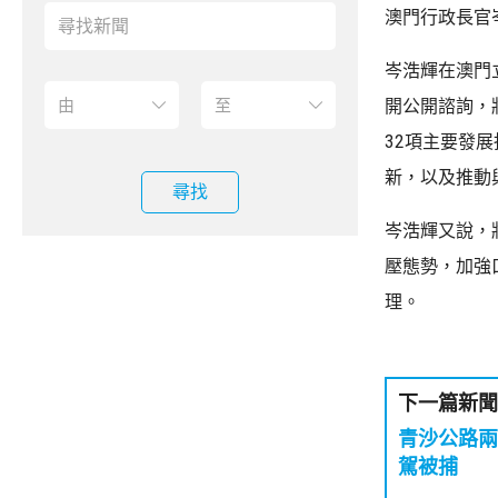
澳門行政長官
岑浩輝在澳門
開公開諮詢，
32項主要發
新，以及推動
尋找
岑浩輝又說，
壓態勢，加強
理。
下一篇新聞
青沙公路兩
駕被捕