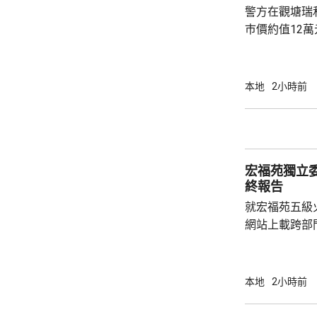
警方在觀塘瑞
巿價約值12
有液態依托咪
行動中拘捕1
營毒窟及販運
本地
2小時前
介乎26至7
捕。
宏福苑獨立
終報告
就宏福苑五級
網站上載跨部
根據現有證據
室及105室
高達2米，包
本地
2小時前
膠板等。在未
部門調查專組