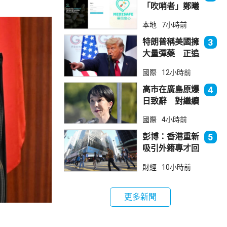
「吹哨者」鄭曦
琳踢保 警：仍
本地
7小時前
進行刑事調查
特朗普稱美國擁
3
大量彈藥 正追
捕叛國「洩密
國際
12小時前
者」
高市在廣島原爆
4
日致辭 對繼續
堅持無核三原則
國際
4小時前
含糊其辭
彭博：香港重新
5
吸引外籍專才回
流
財經
10小時前
更多新聞