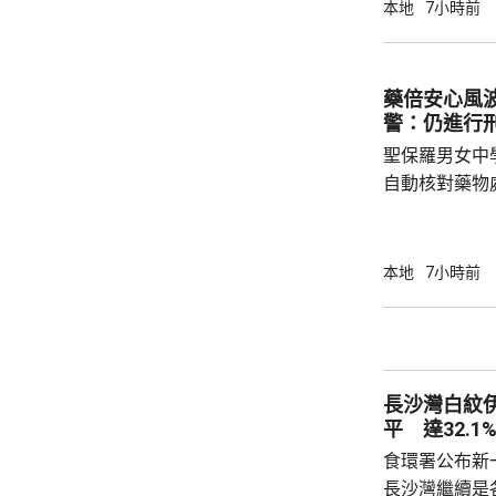
銳，案發時為
本地
7小時前
轄下專責執法
2023至20
圾，告票未有
藥倍安心風
不在港，令他
警：仍進行
食環署：涉事管工
聖保羅男女中
自動核對藥物
年被質疑是由
城大學生鄭曦
意下披露個人
本地
7小時前
捕並獲准保釋
實，已向警方
警方回覆查詢
續時，拒絕繼
長沙灣白紋
查仍在進行中，
平 達32.1
食環署公布新
長沙灣繼續是各