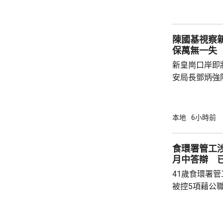
嚴重傷害」被捕。 龍運表示，涉事
往沙田的路線
駕駛職務，派
陳國基視察
方調查事故原
保萬無一失
新皇崗口岸即
安局長鄧炳強
岸區視察，並
度與人員部署。 陳國基表示，由保安局
跨部門工作小
本地
6小時前
交通路線試行
試。將借鑑啟
食環署管工
蓋約20個類別
月中答辯 
測試，循序漸
41歲食環署
後即時跟進問題
被控5項藉公
裁判法院提堂
保釋，今個月27