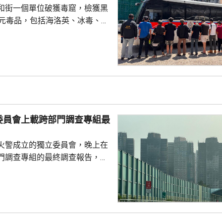
和街一個單位破獲毒窟，檢獲黑
萬元毒品，包括海洛英、冰毒、含
酯的煙彈，以及一批吸毒工具。
5人。其中一名43歲女子，涉嫌經
危險藥物，另外13男1女，年齡
5歲，涉嫌服食或注射危險藥物被
委員會上載跨部門調查專組最
火警成立的獨立委員會，晚上在
門調查專組的最終調查報告，指
，推斷起火地點位於宏昌閣104
外的平台。有關地點堆積的殘留物
括安全網，以及遮蓋窗戶的發泡
發現其他起火源頭的情況下，跨
得出結論，認為今次火災極有可