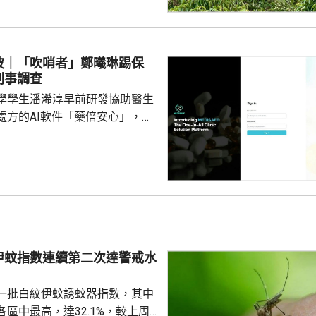
食環署深水埗區環境衞生辦事處
小隊的管工。控罪指，他涉嫌於
24年期間，無故票控5人再次亂拋垃
妥善送達，部分人被票控時甚至
波｜「吹哨者」鄭曦琳踢保
們被追討罰款、遭通緝和拘捕。
刑事調查
停職 ...
學學生潘浠淳早前研發協助醫生
處方的AI軟件「藥倍安心」，去
美國公司代為開發。揭發事件的
琳今年2月，涉嫌未獲當事人同
資料並造成指明傷害，被警方拘
候查。鄭曦琳今日在社交平台證
完成踢保程序，獲無條件釋放。
時指，被捕女子今日更新保釋手
續保釋候查，又說案件的刑事調
伊蚊指數連續第二次達警戒水
被捕人拒絕保釋候查，...
%
一批白紋伊蚊誘蚊器指數，其中
區中最高，達32.1%，較上周