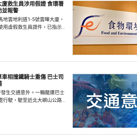
救生員涉用假證 食環署
，起因很可能是點燃的煙蒂燒著
池並報警
燃物料。現場並發現兩個煙蒂。
馬地雲地利道1-5號雲暉大廈，
8人喪生，79人...
使用虛假救生員證件，已指示泳
亦已報警及通報物業管理業監管
到核實結果，發現一名昨日在屋
救生員，證件資料與總會紀錄不
池的當值救生員資格存疑，亦懷
供足夠合資格救生員，會考慮向
相撞鐵騎士重傷 巴士司
署表示，今年至頭
捕
00個持牌私人...
許發生交通意外。一輛龍運巴士
處行駛，駛至近北大嶼山公路出
線撞到一架電單車，電單車攝入
推行約20米。58歲電單車司機身
昏迷送往北大嶼山醫院治理。
機涉嫌「危險駕駛引致他人身體受