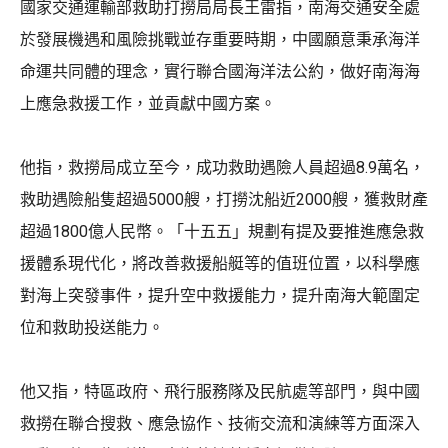
國家交通運輸部救助打撈局局長王雷指，南海交通安全處
於發展機遇和風險挑戰並存重要時期，中國願意秉承海洋
命運共同體的理念，實行聯合國海洋法公約，做好南海海
上應急救援工作，並貢獻中國方案。
他指，救撈局成立至今，成功救助遇險人員超過8.9萬名，
救助遇險船隻超過5000艘，打撈沈船近2000艘，獲救財產
超過1800億人民幣。「十五五」規劃有提及要推進應急救
援體系現代化，將改善救援船艇等的值班位置，以科學應
對海上突發事件，提升空中救援能力，提升南海大範圍定
位和救助投送能力。
他又指，特區政府、飛行服務隊及民航處等部門，與中國
救撈在聯合搜救、應急協作、技術交流和演練等方面深入