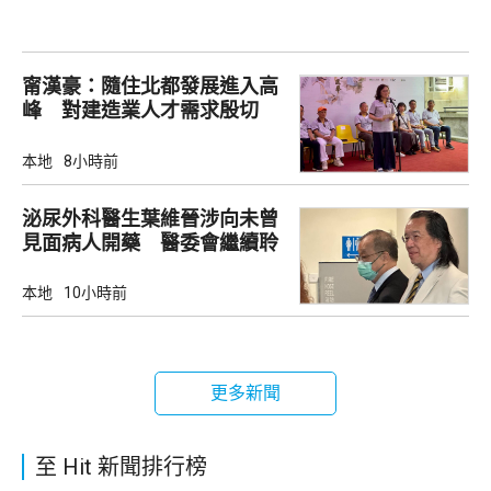
甯漢豪：隨住北都發展進入高
峰 對建造業人才需求殷切
本地
8小時前
泌尿外科醫生葉維晉涉向未曾
見面病人開藥 醫委會繼續聆
訊
本地
10小時前
更多新聞
至 Hit 新聞排行榜