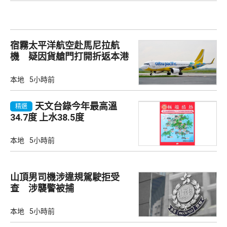
宿霧太平洋航空赴馬尼拉航
機 疑因貨艙門打開折返本港
本地
5小時前
天文台錄今年最高溫
精選
34.7度 上水38.5度
本地
5小時前
山頂男司機涉違規駕駛拒受
查 涉襲警被捕
本地
5小時前