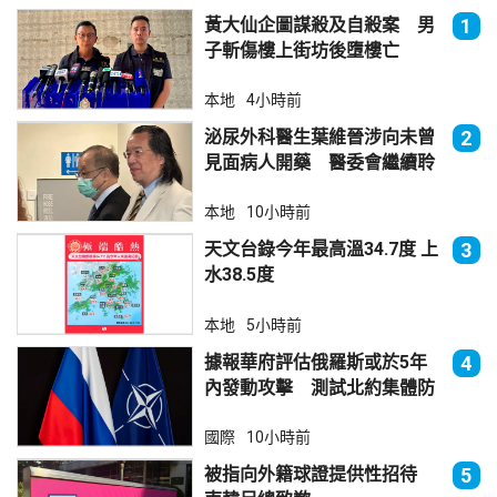
黃大仙企圖謀殺及自殺案 男
1
子斬傷樓上街坊後墮樓亡
本地
4小時前
泌尿外科醫生葉維晉涉向未曾
2
見面病人開藥 醫委會繼續聆
訊
本地
10小時前
天文台錄今年最高溫34.7度 上
3
水38.5度
本地
5小時前
據報華府評估俄羅斯或於5年
4
內發動攻擊 測試北約集體防
禦
國際
10小時前
被指向外籍球證提供性招待
5