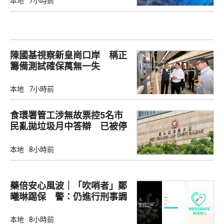
本地
7小時前
陳國基視察新皇崗口岸 稱正
籌備測試確保萬無一失
本地
7小時前
食環署管工涉無故票控5名市
民亂拋垃圾月中答辯 已被停
職
本地
8小時前
藥倍安心風波｜「吹哨者」鄭
曦琳踢保 警：仍進行刑事調
查
本地
8小時前