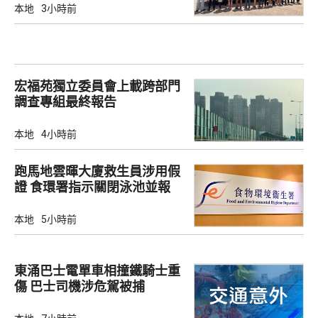
本地
3小時前
宏福苑獨立委員會上載跨部門
調查專組最終報告
本地
4小時前
跑馬地雲暉大廈救生員涉用假
證 食環署指示關閉泳池並報
警
本地
5小時前
東涌巴士電單車相撞鐵騎士重
傷 巴士司機涉危駕被捕