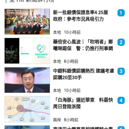
新一批銀債保證息率4.25厘
1
政府：參考市況具吸引力
本地
10小時前
藥倍安心風波｜「吹哨者」鄭
2
曦琳踢保 警：仍進行刑事調
查
本地
8小時前
中銀料銀債認購熱烈 建議考慮
3
認購20至30手
本地
10小時前
「白海豚」逼近華東 料最快
4
周日登陸浙閩
兩岸
8小時前