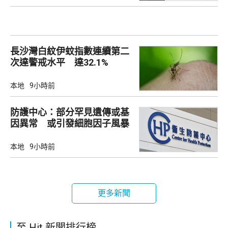
長沙灣白紋伊蚊指數連續第二
次達警戒水平 達32.1%
本地
9小時前
防護中心：部分罕見遺傳或基
因異常 或引發細胞因子風暴
本地
9小時前
更多新聞
至 Hit 新聞排行榜