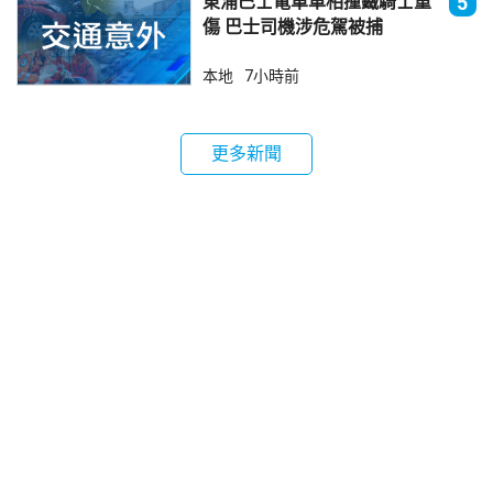
東涌巴士電單車相撞鐵騎士重
5
傷 巴士司機涉危駕被捕
本地
7小時前
更多新聞