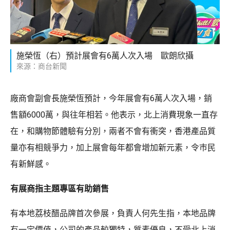
施榮恆（右）預計展會有6萬人次入場 歐朗欣攝
來源：商台新聞
廠商會副會長施榮恆預計，今年展會有6萬人次入場，銷
售額6000萬，與往年相若。他表示，北上消費現象一直存
在，和購物節體驗有分別，兩者不會有衝突，香港產品質
量亦有相競爭力，加上展會每年都會增加新元素，令巿民
有新鮮感。
有展商指主題專區有助銷售
有本地荔枝醋品牌首次參展，負責人何先生指，本地品牌
有一定價值，公司的產品較獨特，質素優良，不受北上消