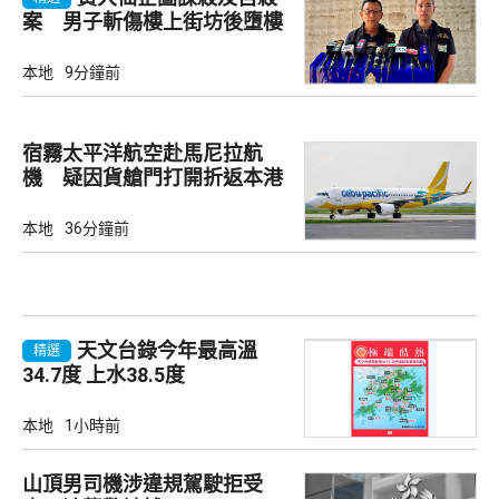
案 男子斬傷樓上街坊後墮樓
亡
本地
9分鐘前
宿霧太平洋航空赴馬尼拉航
機 疑因貨艙門打開折返本港
本地
36分鐘前
天文台錄今年最高溫
精選
34.7度 上水38.5度
本地
1小時前
山頂男司機涉違規駕駛拒受