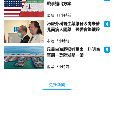
戰事退出方案
國際
11小時前
泌尿外科醫生葉維晉涉向未曾
4
見面病人開藥 醫委會繼續聆
訊
本地
6小時前
風暴白海豚逼近華東 料明晚
5
至周一登陸浙閩一帶
兩岸
3小時前
更多新聞