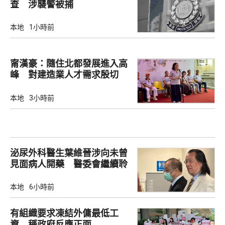
查 涉襲警被捕
本地
1小時前
甯漢豪：隨住北都發展進入高
峰 對建造業人才需求殷切
本地
3小時前
泌尿外科醫生葉維晉涉向未曾
見面病人開藥 醫委會繼續聆
訊
本地
6小時前
有組織要求凍結外傭最低工
資 稱政府反應正面