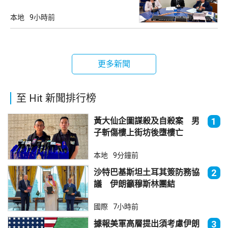
降
本地
9小時前
更多新聞
至 Hit 新聞排行榜
黃大仙企圖謀殺及自殺案 男
1
子斬傷樓上街坊後墮樓亡
本地
9分鐘前
沙特巴基斯坦土耳其簽防務協
2
議 伊朗籲穆斯林團結
國際
7小時前
據報美軍高層提出須考慮伊朗
3