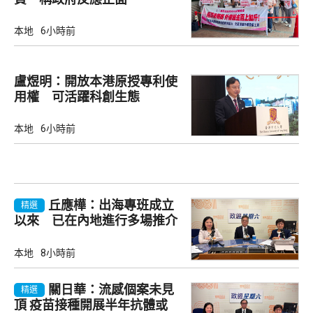
本地
6小時前
盧煜明：開放本港原授專利使
用權 可活躍科創生態
本地
6小時前
丘應樺：出海專班成立
精選
以來 已在內地進行多場推介
會
本地
8小時前
關日華：流感個案未見
精選
頂 疫苗接種開展半年抗體或