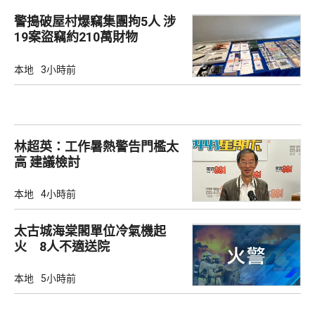
警搗破屋村爆竊集團拘5人 涉
19案盜竊約210萬財物
本地
3小時前
林超英：工作暑熱警告門檻太
高 建議檢討
本地
4小時前
太古城海棠閣單位冷氣機起
火 8人不適送院
本地
5小時前