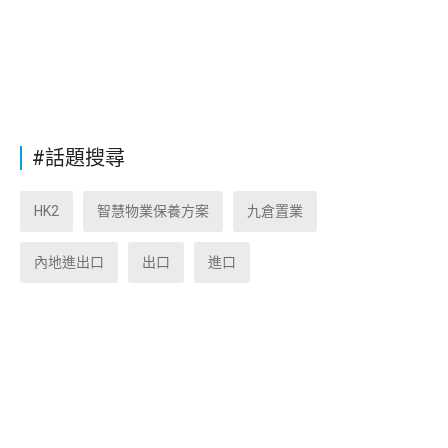
#話題搜尋
HK2
智慧物業保養方案
九倉置業
內地進出口
出口
進口