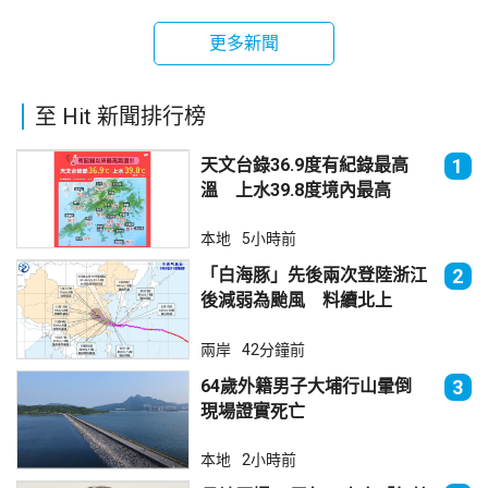
更多新聞
至 Hit 新聞排行榜
天文台錄36.9度有紀錄最高
1
溫 上水39.8度境內最高
本地
5小時前
「白海豚」先後兩次登陸浙江
2
後減弱為颱風 料續北上
兩岸
42分鐘前
64歲外籍男子大埔行山暈倒
3
現場證實死亡
本地
2小時前