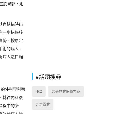
置於胃部，她
器官結構時出
進一步措施核
趨勢，按原定
手術的病人，
認病人造口輸
#話題搜尋
術的外科專科醫
HK2
智慧物業保養方案
，轉往內科復
九倉置業
過程中的參
善記錄病人攝