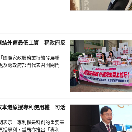
供時指，通常病
診，未有試過家屬到診所，病人
況。他指，當時病人妹妹解釋，
嚴重並臥床，不能作電話和視像
當時強調診所不是賣藥，堅持要
凍結外傭最低工資 稱政府反
在妹妹拒絕後，他只...
「國際家政服務業持續發展聯
處及跨政府部門代表召開閉門會
凍結外傭最低工資。聯會代表會
對凍薪建議正面，會作出考慮，
家政服務業持續發
月以問卷訪問約6200個外傭僱主
7%強烈反對外傭加薪，認為應凍
放本港原授專利使用權 可活
膳食津貼。組織指，雖然外傭現
5100元，不過連同免費住宿、水
明表示，專利權是科創的重要基
用，僱主每月實...
原授專利，當局亦推出「專利