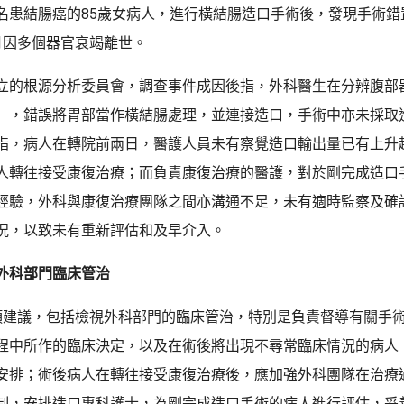
名患結腸癌的85歲女病人，進行橫結腸造口手術後，發現手術錯
月因多個器官衰竭離世。
立的根源分析委員會，調查事件成因後指，外科醫生在分辨腹部
」，錯誤將胃部當作橫結腸處理，並連接造口，手術中亦未採取
指，病人在轉院前兩日，醫護人員未有察覺造口輸出量已有上升
人轉往接受康復治療；而負責康復治療的醫護，對於剛完成造口
經驗，外科與康復治療團隊之間亦溝通不足，未有適時監察及確
況，以致未有重新評估和及早介入。
外科部門臨床管治
項建議，包括檢視外科部門的臨床管治，特別是負責督導有關手
程中所作的臨床決定，以及在術後將出現不尋常臨床情況的病人
安排；術後病人在轉往接受康復治療後，應加強外科團隊在治療
制，安排造口專科護士，為剛完成造口手術的病人進行評估，妥