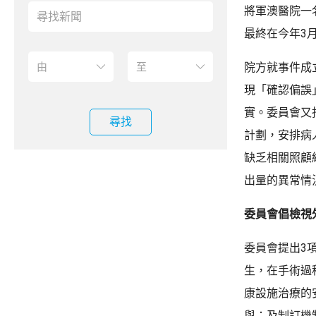
將軍澳醫院一
最終在今年3
院方就事件成
現「確認偏誤
實。委員會又
尋找
計劃，安排病
缺乏相關照顧
出量的異常情
委員會倡檢視
委員會提出3
生，在手術過
康設施治療的
與；及制訂機