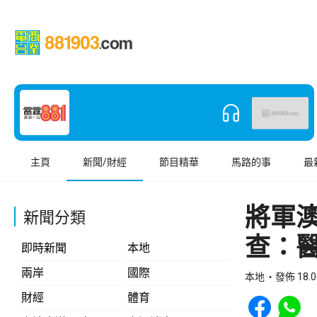
主頁
新聞/財經
節目精華
馬路的事
最
將軍
新聞分類
查：
即時新聞
本地
兩岸
國際
本地
發佈 18.0
Share to Face
Share t
財經
體育