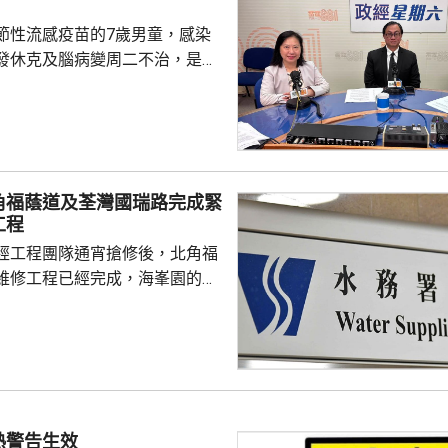
節性流感疫苗的7歲男童，感染
發休克及腦病變周二不治，是本
童感染流感離世個案。亞洲兒童
長、香港大學兒童及青少年科學
教授關日華認為是個別事件，形
但不希望影響市民對疫苗的信
接種計劃開展已有半年，身體內
角福蔭道及荃灣國瑞路完成緊
，亦要視乎病人本身有否先天性
工程
防護中心指截至7
經工程團隊通宵搶修後，北角福
名兒童流感引發嚴重併發症...
維修工程已經完成，海峯園的食
半恢復正常。 另外，荃灣
水管維修工程亦已完成，食水供
起陸續恢復正常。
熱警告生效