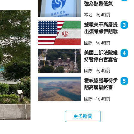
強為熱帶低氣
壓 天文台指對
本地
9小時前
本港直接威脅不
大
據報美軍高層提
3
出須考慮伊朗戰
事退出方案
國際
6小時前
美國上訴法院維
4
持暫停白宮宴會
廳項目
國際
9小時前
霍峽協議等待伊
5
朗高層最終審
批 華府料重開
國際
4小時前
航道後解除封鎖
更多新聞