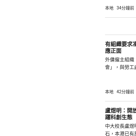
今日繼續傳召證人。 葉維晉作
本地
34分鐘前
人會到診所應
沒有出現的情
由於病人情況
問診。葉維晉
有組織要求
會見病人，只是
應正面
外傭僱主組織
會」，與勞工
議，要求政府
後表示，政府
並保持與持份者溝通。 國際
本地
42分鐘前
展聯會指，上
家庭，超過9
盧煜明：開
結最低工資及
躍科創生態
時最低工資為
中大校長盧煜
電煤及膳食等費
石，本港已有