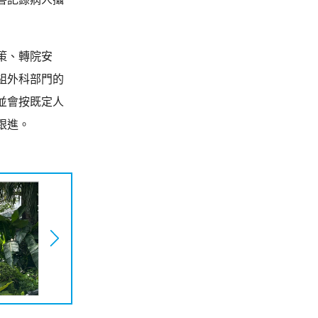
策、轉院安
組外科部門的
並會按既定人
跟進。