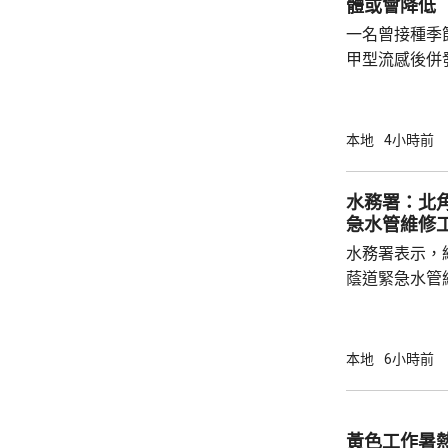
體或會降低
一名曾接種季
甲型流感後併
港今年首宗兒
傳染病學會會
系名譽臨床副
本地
4小時前
容情況不幸，
心。他指疫苗
水務署：北
的抗體會降低
急水管維修
問題，令免疫力減弱。 衞生
水務署表示，
月底，錄得12
蔭道緊急水管
水供應於清晨約5時
國瑞路的緊急
應於凌晨4時
本地
6小時前
黃色工作暑