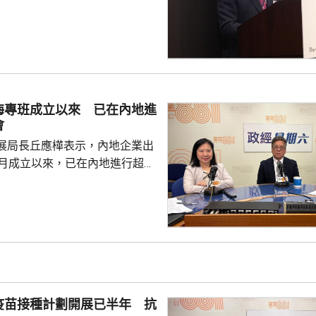
所有採用本港專利的企業提供稅
將本港原授專利開放大灣區城市
有更多人來港申請專利，活躍本
生態，但人口少，市場細，難以
業，必須依賴其他市場，例如大
海專班成立以來 已在內地進
專利權方面弱點。盧煜明表示，
會
都帶來的機遇，已向政府提...
展局長丘應樺表示，內地企業出
0月成立以來，已在內地進行超過
，包括在北京、上海及山東等地，
參與；行政長官李家超出訪中亞
內地及香港企業隨團，簽訂96份
近17億元投資額。 丘應樺
，當局協助企業「出海」時，會
進來」，鼓勵在香港先成立地區
並在香港作籌融資，相信對香港
疫苗接種計劃開展已半年 抗
，他下周出訪馬來...