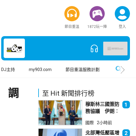
節目重溫
1872玩一陣
登入
搜尋
DJ主持
my903.com
節目重溫服務計劃
 調
至 Hit 新聞排行榜
穆斯林三國簽防
1
務協議 伊朗︰
不會為沙特帶來
國際
2小時前
安全
北部灣低壓區增
2