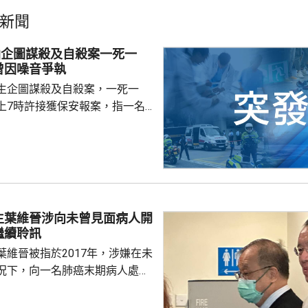
新聞
仙企圖謀殺及自殺案一死一
曾因噪音爭執
生企圖謀殺及自殺案，一死一
上7時許接獲保安報案，指一名
襲，倒臥在昭善樓的電梯內，面部
血，上半身有多處刀傷。救護員
到伊利沙伯醫院搶救，他送院時
鐘後，警方再接獲保安報案，指
歲男子倒臥在昭善樓對開地面，檢
 據了解，死者和傷者
生葉維晉涉向未曾見面病人開
，懷疑曾經因為嘈音問題爭執，
繼續聆訊
有精神病紀錄，警方在...
葉維晉被指於2017年，涉嫌在未
況下，向一名肺癌末期病人處方
吉舒達」，病人其後離世，家屬
，葉維晉面臨6項指控，醫委會