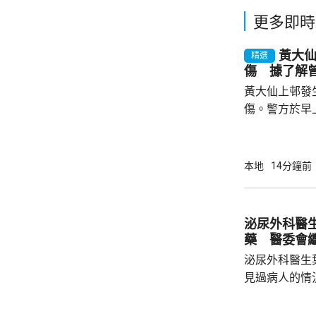
更多即時
黃大
精選
傷 據了解
黃大仙上邨發
傷。警方於早
26歲男子遇
和全身佈滿鮮
到場將傷者送
本地
14分鐘前
清醒。約7分
發現一名46
驗後證實男子當場不治。
泌尿外科醫
是上下層鄰居
藥 醫委會
其中46歲死者
泌尿外科醫生
見過病人的情
當時的新藥「
向醫委會投訴