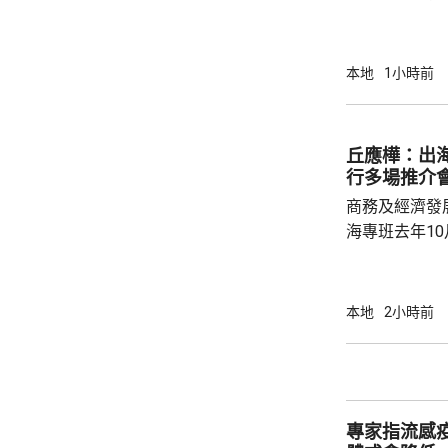
盒」安排，向
務優惠，若能
使用，相信會
本地
1小時前
港創科生態。 盧煜明在一個電視節目表示，本
港有良好科研
產出獨角獸企
丘應樺：出
灣區，及解決
行多場推介
中大亦將把握北
商務及經濟發
海專班去年1
10場推介會
有幾千間企業
時，亦已帶同
本地
2小時前
合作備忘錄，達至
在本台節目指
先將企業「引
總部或公司，
專家指流感
整體經濟有幫助