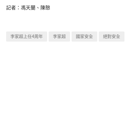
記者：馮天蘭、陳慤
李家超上任4周年
李家超
國家安全
絕對安全