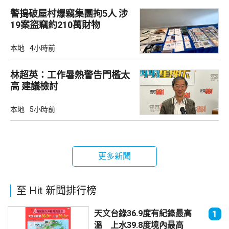
警搗破屋村爆竊集團拘5人 涉
19案盜竊約210萬財物
本地
4小時前
林超英：工作暑熱警告門檻太
高 建議檢討
本地
5小時前
更多新聞
至 Hit 新聞排行榜
天文台錄36.9度有紀錄最高
1
溫 上水39.8度境內最高