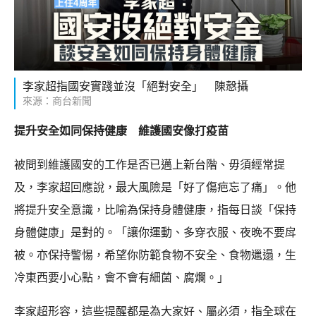
李家超指國安實踐並沒「絕對安全」 陳慤攝
來源：商台新聞
提升安全如同保持健康 維護國安像打疫苗
被問到維護國安的工作是否已邁上新台階、毋須經常提
及，李家超回應說，最大風險是「好了傷疤忘了痛」。他
將提升安全意識，比喻為保持身體健康，指每日談「保持
身體健康」是對的。「讓你運動、多穿衣服、夜晚不要戽
被。亦保持警惕，希望你防範食物不安全、食物邋遢，生
冷東西要小心點，會不會有細菌、腐爛。」
李家超形容，這些提醒都是為大家好、屬必須，指全球在