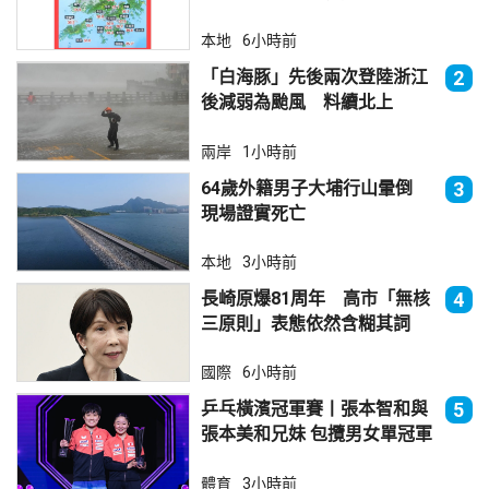
本地
6小時前
「白海豚」先後兩次登陸浙江
2
後減弱為颱風 料續北上
兩岸
1小時前
64歲外籍男子大埔行山暈倒
3
現場證實死亡
本地
3小時前
長崎原爆81周年 高市「無核
4
三原則」表態依然含糊其詞
國際
6小時前
乒乓橫濱冠軍賽丨張本智和與
5
張本美和兄妹 包攬男女單冠軍
體育
3小時前